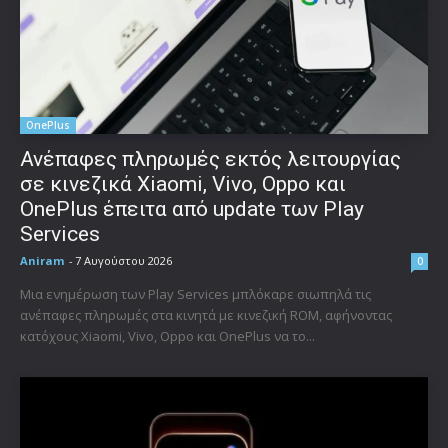
OnePlus
Ανέπαφες πληρωμές εκτός λειτουργίας
σε κινεζικά Xiaomi, Vivo, Oppo και
OnePlus έπειτα από update των Play
Services
Aniram
-
7 Αυγούστου 2026
0
Μια ενημέρωση των Play Services μπλόκαρε σιωπηλά τις
ανέπαφες πληρωμές στα κινητά με κινεζική ROM, αφήνοντας
κατόχους Xiaomi, Vivo, Oppo και OnePlus να το...