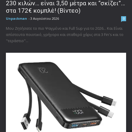
230 κιλών… είναι 3,50 μέτρα και “σκίζει”…
στα 172€ κομπλέ! (Βίντεο)
Unpackman
-
3 Αυγούστου 2026
0
Μου Ζητήσατε το πιο Ψαγμένο και Full Sup για το 2026... Και Είναι
απίστευτα ποιοτικό, γρήγορο και σταθερό χάρις στα 3 Fin's και το
"τεράστιο"...