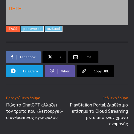
ΠΗΓΗ
TAGS
passwords
κωδικοί
Facebook
X
Email
Telegram
Viber
Copy URL
Προηγούμενο άρθρο
Επόμενο άρθρο
Πώς το ChatGPT αλλάζει
PlayStation Portal: Διαθέσιμο
τον τρόπο που «λειτουργεί»
επίσημα το Cloud Streaming
ο ανθρώπινος εγκέφαλος
μετά από έναν χρόνο
αναμονής