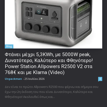
Blog
Φτάνει μέχρι 5,3KWh, με 5000W peak,
Δυνατότερο, Καλύτερο και Φθηνότερο!
Power Station Allpowers R2500 V2 στα
768€ και με Klarna (Video)
Unpackman
-
25 Ιουλίου 2026
0
Δεν είναι το πρώτο Allpowers R2500 που φέρνω και σήμερα σου
έχω την 2η έκδοση του που είναι Δυνατότερο, Καλύτερο και
Φθηνότερο! Ακολουθεί όπως και...