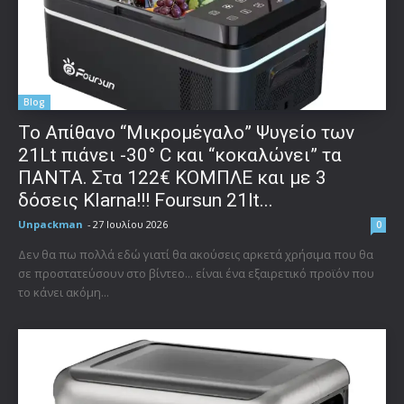
Blog
Το Απίθανο “Μικρομέγαλο” Ψυγείο των
21Lt πιάνει -30° C και “κοκαλώνει” τα
ΠΑΝΤΑ. Στα 122€ ΚΟΜΠΛΕ και με 3
δόσεις Klarna!!! Foursun 21lt...
Unpackman
-
27 Ιουλίου 2026
0
Δεν θα πω πολλά εδώ γιατί θα ακούσεις αρκετά χρήσιμα που θα
σε προστατεύσουν στο βίντεο... είναι ένα εξαιρετικό προϊόν που
το κάνει ακόμη...