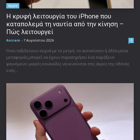
Apple
Η κρυφή λειτουργία του iPhone που
καταπολεμά τη ναυτία από την κίνηση –
Πώς λειτουργεί
Aniram
-
7 Αυγούστου 2026
0
Όσοι ταξιδεύουν συχνά με το μετρό, το αυτοκίνητο ή άλλα μέσα
μεταφοράς μπορεί να έχουν παρατηρήσει ένα παράξενο
φαινόμενο: μικρές κουκκίδες να κινούνται στις άκρες της οθόνης
ενός...