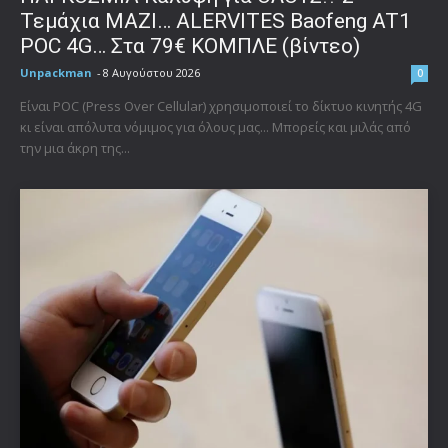
Τεμάχια ΜΑΖΙ… ALERVITES Baofeng AT1
POC 4G… Στα 79€ ΚΟΜΠΛΕ (βίντεο)
Unpackman
-
8 Αυγούστου 2026
0
Είναι POC (Press Over Cellular) χρησιμοποιεί το δίκτυο κινητής 4G
κι είναι απόλυτα νόμιμος για όλους μας... Μπορείς και μιλάς από
την μια άκρη της...