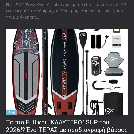
Είναι POC (Press Over Cellular) χρησιμοποιεί το δίκτυο κινητής 4G
κι είναι απόλυτα νόμιμος για όλους μας... Μπορείς και μιλάς από
την μια άκρη της...
Blog
To πιο Full και “ΚΑΛΥΤΕΡΟ” SUP του
2026!? Ένα ΤΕΡΑΣ με προδιαγραφή βάρους