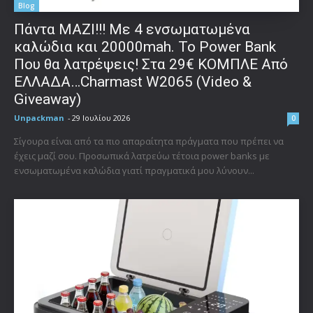
Blog
Πάντα ΜΑΖΙ!!! Με 4 ενσωματωμένα
καλώδια και 20000mah. Το Power Bank
Που θα λατρέψεις! Στα 29€ ΚΟΜΠΛΕ Από
ΕΛΛΑΔΑ…Charmast W2065 (Video &
Giveaway)
Unpackman
-
29 Ιουλίου 2026
0
Σίγουρα είναι από τα πιο απαραίτητα πράγματα που πρέπει να
έχεις μαζί σου. Προσωπικά λατρεύω τέτοια power banks με
ενσωματωμένα καλώδια γιατί πραγματικά μου λύνουν...