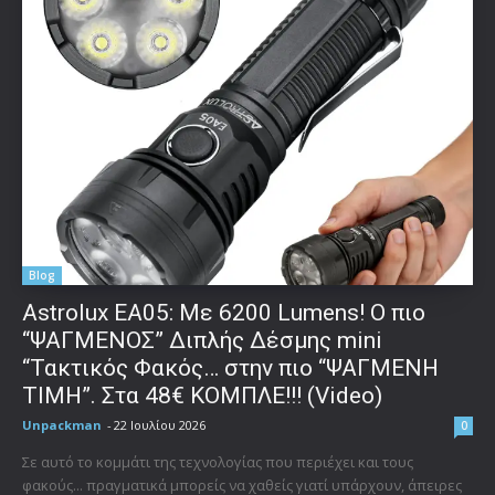
Blog
Astrolux ΕΑ05: Με 6200 Lumens! Ο πιο
“ΨΑΓΜΕΝΟΣ” Διπλής Δέσμης mini
“Τακτικός Φακός… στην πιο “ΨΑΓΜΕΝΗ
ΤΙΜΗ”. Στα 48€ ΚΟΜΠΛΕ!!! (Video)
Unpackman
-
22 Ιουλίου 2026
0
Σε αυτό το κομμάτι της τεχνολογίας που περιέχει και τους
φακούς... πραγματικά μπορείς να χαθείς γιατί υπάρχουν, άπειρες