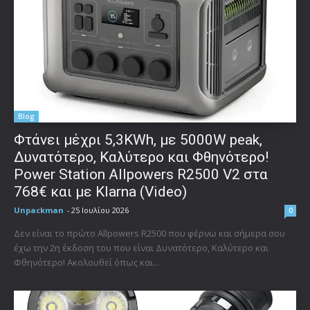
Blog
Φτάνει μέχρι 5,3KWh, με 5000W peak,
Δυνατότερο, Καλύτερο και Φθηνότερο!
Power Station Allpowers R2500 V2 στα
768€ και με Klarna (Video)
Unpackman
-
25 Ιουλίου 2026
0
Δεν είναι το πρώτο Allpowers R2500 που φέρνω και σήμερα σου
έχω την 2η έκδοση του που είναι Δυνατότερο, Καλύτερο και
Φθηνότερο! Ακολουθεί όπως και...