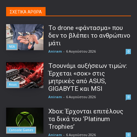
ΣΧΕΤΙΚΑ ΑΡΘΡΑ
Το drone «φάντασμα» που
δεν το βλέπει το ανθρώπινο
μάτι
ΝΕΑ
Aniram
-
6 Αυγούστου 2026
0
Τσουνάμι αυξήσεων τιμών:
Έρχεται «σοκ» στις
μητρικές από ASUS,
Asus
GIGABYTE και MSI
Aniram
-
6 Αυγούστου 2026
0
Xbox: Έρχονται επιτέλους
τα δικά του ‘Platinum
Trophies’
Console Games
Aniram
-
6 Αυγούστου 2026
0