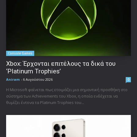
Console Games
Xbox: Έρχονται επιτέλους τα δικά του
‘Platinum Trophies’
Aniram
-
6 Αυγούστου 2026
0
Η Microsoft φαίνεται πως ετοιμάζει μια σημαντική προσθήκη στο
σύστημα των Achievements του Xbox, η οποία ενδέχεται να
θυμίζει έντονα τα Platinum Trophies του...