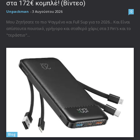
στα 172€ κομπλέ! (Βίντεο)
Unpackman
-
3 Αυγούστου 2026
0
Μου Ζητήσατε το πιο Ψαγμένο και Full Sup για το 2026... Και Είναι
απίστευτα ποιοτικό, γρήγορο και σταθερό χάρις στα 3 Fin's και το
"τεράστιο"...
Blog