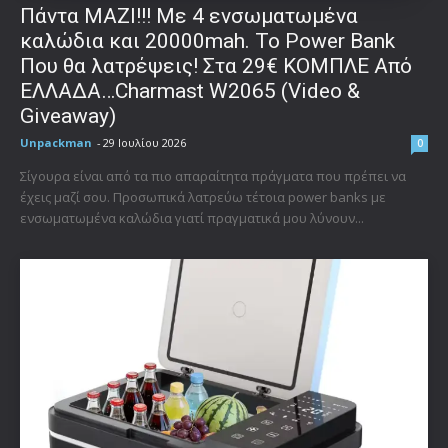
Πάντα ΜΑΖΙ!!! Με 4 ενσωματωμένα
καλώδια και 20000mah. Το Power Bank
Που θα λατρέψεις! Στα 29€ ΚΟΜΠΛΕ Από
ΕΛΛΑΔΑ…Charmast W2065 (Video &
Giveaway)
Unpackman
-
29 Ιουλίου 2026
0
Σίγουρα είναι από τα πιο απαραίτητα πράγματα που πρέπει να
έχεις μαζί σου. Προσωπικά λατρεύω τέτοια power banks με
ενσωματωμένα καλώδια γιατί πραγματικά μου λύνουν...