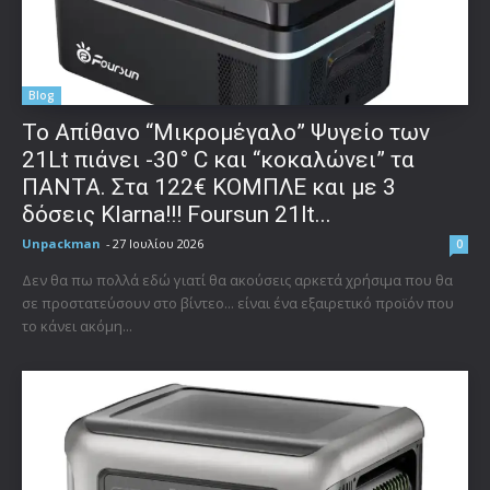
Blog
Το Απίθανο “Μικρομέγαλο” Ψυγείο των
21Lt πιάνει -30° C και “κοκαλώνει” τα
ΠΑΝΤΑ. Στα 122€ ΚΟΜΠΛΕ και με 3
δόσεις Klarna!!! Foursun 21lt...
Unpackman
-
27 Ιουλίου 2026
0
Δεν θα πω πολλά εδώ γιατί θα ακούσεις αρκετά χρήσιμα που θα
σε προστατεύσουν στο βίντεο... είναι ένα εξαιρετικό προϊόν που
το κάνει ακόμη...