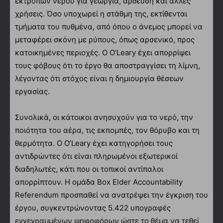
εκτροπών νερού για γεωργία, άρδευση και άλλες
χρήσεις. Όσο υποχωρεί η στάθμη της, εκτίθενται
τμήματα του πυθμένα, από όπου ο άνεμος μπορεί να
μεταφέρει σκόνη με ρύπους, όπως αρσενικό, προς
κατοικημένες περιοχές. Ο O’Leary έχει απορρίψει
τους φόβους ότι το έργο θα αποστραγγίσει τη λίμνη,
λέγοντας ότι στόχος είναι η δημιουργία θέσεων
εργασίας.
Συνολικά, οι κάτοικοι ανησυχούν για το νερό, την
ποιότητα του αέρα, τις εκπομπές, τον θόρυβο και τη
θερμότητα. Ο O’Leary έχει κατηγορήσει τους
αντιδρώντες ότι είναι πληρωμένοι εξωτερικοί
διαδηλωτές, κάτι που οι τοπικοί αντίπαλοι
απορρίπτουν. Η ομάδα Box Elder Accountability
Referendum προσπαθεί να ανατρέψει την έγκριση του
έργου, συγκεντρώνοντας 5.422 υπογραφές
εγγεγραμμένων ψηφοφόρων ώστε το θέμα να τεθεί