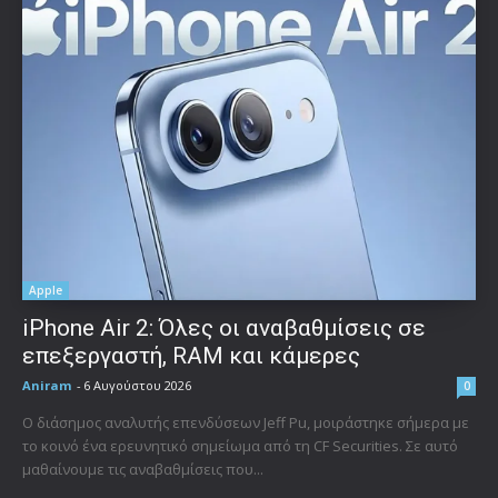
Apple
iPhone Air 2: Όλες οι αναβαθμίσεις σε
επεξεργαστή, RAM και κάμερες
Aniram
-
6 Αυγούστου 2026
0
Ο διάσημος αναλυτής επενδύσεων Jeff Pu, μοιράστηκε σήμερα με
το κοινό ένα ερευνητικό σημείωμα από τη CF Securities. Σε αυτό
μαθαίνουμε τις αναβαθμίσεις που...