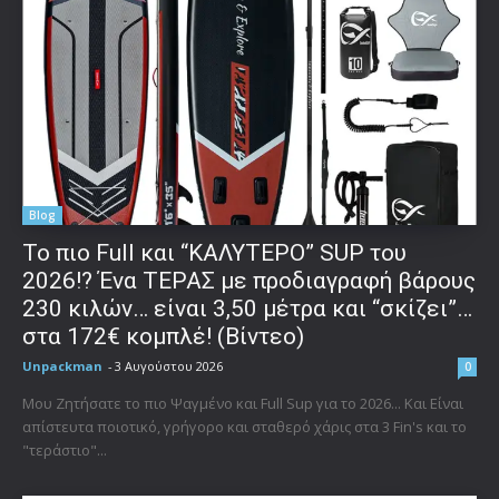
Blog
To πιο Full και “ΚΑΛΥΤΕΡΟ” SUP του
2026!? Ένα ΤΕΡΑΣ με προδιαγραφή βάρους
230 κιλών… είναι 3,50 μέτρα και “σκίζει”…
στα 172€ κομπλέ! (Βίντεο)
Unpackman
-
3 Αυγούστου 2026
0
Μου Ζητήσατε το πιο Ψαγμένο και Full Sup για το 2026... Και Είναι
απίστευτα ποιοτικό, γρήγορο και σταθερό χάρις στα 3 Fin's και το
"τεράστιο"...