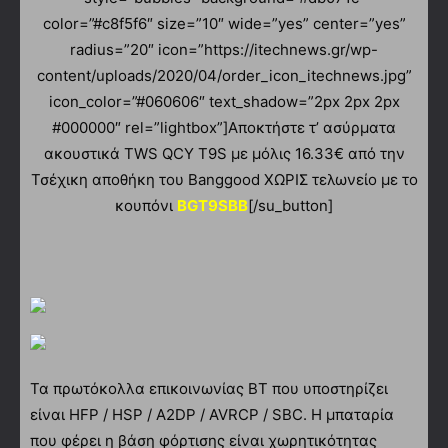
color=”#c8f5f6″ size=”10″ wide=”yes” center=”yes”
radius=”20″ icon=”https://itechnews.gr/wp-
content/uploads/2020/04/order_icon_itechnews.jpg”
icon_color=”#060606″ text_shadow=”2px 2px 2px
#000000″ rel=”lightbox”]Αποκτήστε τ’ ασύρματα
ακουστικά TWS QCY T9S με μόλις 16.33€ από την
Τσέχικη αποθήκη του Banggood ΧΩΡΙΣ τελωνείο με το
κουπόνι
BGT9SBB
[/su_button]
Τα πρωτόκολλα επικοινωνίας BT που υποστηρίζει
είναι HFP / HSP / A2DP / AVRCP / SBC. Η μπαταρία
που φέρει η βάση φόρτισης είναι χωρητικότητας