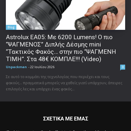
Blog
Astrolux ΕΑ05: Με 6200 Lumens! Ο πιο
“ΨΑΓΜΕΝΟΣ” Διπλής Δέσμης mini
“Τακτικός Φακός… στην πιο “ΨΑΓΜΕΝΗ
ΤΙΜΗ”. Στα 48€ ΚΟΜΠΛΕ!!! (Video)
Unpackman
-
22 Ιουλίου 2026
0
Σε αυτό το κομμάτι της τεχνολογίας που περιέχει και τους
φακούς... πραγματικά μπορείς να χαθείς γιατί υπάρχουν, άπειρες
επιλογές λες και υπάρχει ένας φακός...
ΣΧΕΤΙΚΑ ΜΕ ΕΜΑΣ