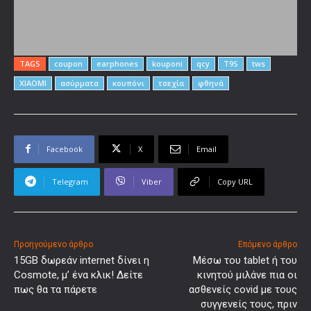
TAGS
coupon
earphones
kouponi
qcy
T9S
tws
XIAOMI
ασύρματα
κουπόνι
τσεχία
φθηνά
Facebook
X
Email
Telegram
Viber
Copy URL
Προηγούμενο άρθρο
Επόμενο άρθρο
15GB δωρεάν internet δίνει η
Μέσω του tablet ή του
Cosmote, μ’ ένα κλικ! Δείτε
κινητού μιλάνε πια οι
πως θα τα πάρετε
ασθενείς covid με τους
συγγενείς τους, πριν