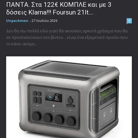
ΠΑΝΤΑ. Στα 122€ ΚΟΜΠΛΕ και με 3
δόσεις Klarna!!! Foursun 21lt...
Unpackman
-
27 Ιουλίου 2026
0
Δεν θα πω πολλά εδώ γιατί θα ακούσεις αρκετά χρήσιμα που θα
σε προστατεύσουν στο βίντεο... είναι ένα εξαιρετικό προϊόν που
το κάνει ακόμη...