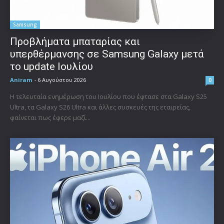
Samsung
Προβλήματα μπαταρίας και
υπερθέρμανσης σε Samsung Galaxy μετά
το update Ιουλίου
Aniram
-
6 Αυγούστου 2026
0
Η τελευταία ενημέρωση του Ιουλίου που έφτασε στα Galaxy S25
Ultra, τα Galaxy S26 Ultra και άλλες συσκευές της εταιρείας,
φαίνεται πως έφερε μαζί...