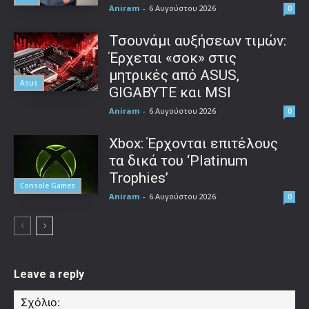
Aniram
-
6 Αυγούστου 2026
0
Τσουνάμι αυξήσεων τιμών:
Έρχεται «σοκ» στις
μητρικές από ASUS,
Asus
GIGABYTE και MSI
Aniram
-
6 Αυγούστου 2026
0
Xbox: Έρχονται επιτέλους
τα δικά του ‘Platinum
Trophies’
Console Games
Aniram
-
6 Αυγούστου 2026
0
Leave a reply