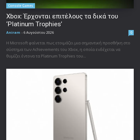
Console Games
Xbox: Έρχονται επιτέλους τα δικά του
‘Platinum Trophies’
Aniram
-
6 Αυγούστου 2026
0
Η Microsoft φαίνεται πως ετοιμάζει μια σημαντική προσθήκη στο
σύστημα των Achievements του Xbox, η οποία ενδέχεται να
θυμίζει έντονα τα Platinum Trophies του...