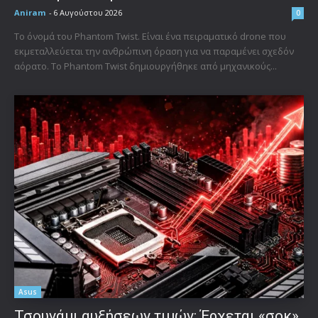
Aniram
-
6 Αυγούστου 2026
0
Το όνομά του Phantom Twist. Είναι ένα πειραματικό drone που
εκμεταλλεύεται την ανθρώπινη όραση για να παραμένει σχεδόν
αόρατο. Το Phantom Twist δημιουργήθηκε από μηχανικούς...
Asus
Τσουνάμι αυξήσεων τιμών: Έρχεται «σοκ»