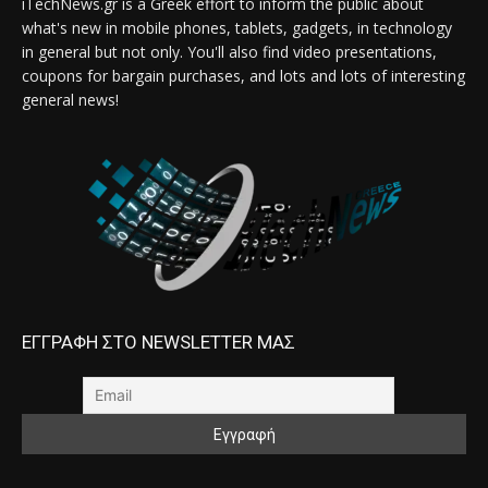
iTechNews.gr is a Greek effort to inform the public about
what's new in mobile phones, tablets, gadgets, in technology
in general but not only. You'll also find video presentations,
coupons for bargain purchases, and lots and lots of interesting
general news!
ΕΓΓΡΑΦΗ ΣΤΟ NEWSLETTER ΜΑΣ