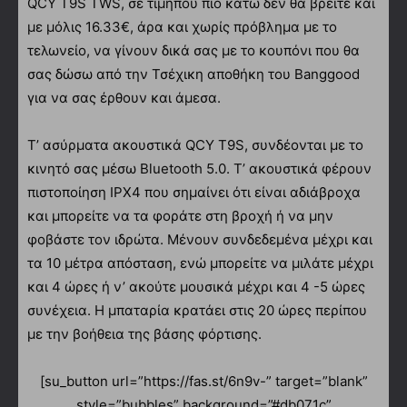
QCY T9S TWS, σε τιμήπου πιο κάτω δεν θα βρείτε και
με μόλις 16.33€, άρα και χωρίς πρόβλημα με το
τελωνείο, να γίνουν δικά σας με το κουπόνι που θα
σας δώσω από την Τσέχικη αποθήκη του Banggood
για να σας έρθουν και άμεσα.
Τ’ ασύρματα ακουστικά QCY T9S, συνδέονται με το
κινητό σας μέσω Bluetooth 5.0. Τ’ ακουστικά φέρουν
πιστοποίηση IPX4 που σημαίνει ότι είναι αδιάβροχα
και μπορείτε να τα φοράτε στη βροχή ή να μην
φοβάστε τον ιδρώτα. Μένουν συνδεδεμένα μέχρι και
τα 10 μέτρα απόσταση, ενώ μπορείτε να μιλάτε μέχρι
και 4 ώρες ή ν’ ακούτε μουσικά μέχρι και 4 -5 ώρες
συνέχεια. Η μπαταρία κρατάει στις 20 ώρες περίπου
με την βοήθεια της βάσης φόρτισης.
[su_button url=”https://fas.st/6n9v-” target=”blank”
style=”bubbles” background=”#db071c”