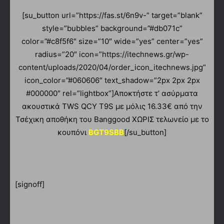
[su_button url=”https://fas.st/6n9v-” target=”blank”
style=”bubbles” background=”#db071c”
color=”#c8f5f6″ size=”10″ wide=”yes” center=”yes”
radius=”20″ icon=”https://itechnews.gr/wp-
content/uploads/2020/04/order_icon_itechnews.jpg”
icon_color=”#060606″ text_shadow=”2px 2px 2px
#000000″ rel=”lightbox”]Αποκτήστε τ’ ασύρματα
ακουστικά TWS QCY T9S με μόλις 16.33€ από την
Τσέχικη αποθήκη του Banggood ΧΩΡΙΣ τελωνείο με το
κουπόνι
BGT9SBB
[/su_button]
[signoff]