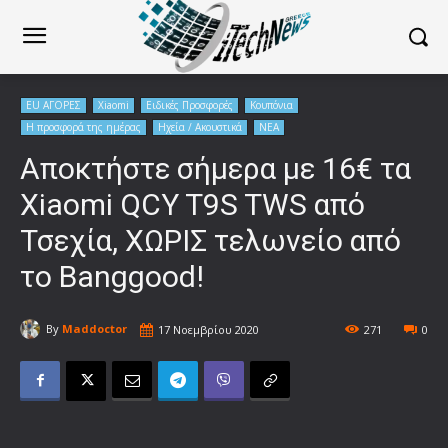
EU ΑΓΟΡΕΣ
Xiaomi
Ειδικές Προσφορές
Κουπόνια
Η προσφορά της ημέρας
Ηχεία / Ακουστικά
ΝΕΑ
Αποκτήστε σήμερα με 16€ τα
Xiaomi QCY T9S TWS από
Τσεχία, ΧΩΡΙΣ τελωνείο από
το Banggood!
By
Maddoctor
17 Νοεμβρίου 2020
271
0