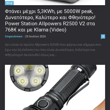
Blog
Φτάνει μέχρι 5,3KWh, με 5000W peak,
Δυνατότερο, Καλύτερο και Φθηνότερο!
Power Station Allpowers R2500 V2 στα
768€ και με Klarna (Video)
Unpackman
-
25 Ιουλίου 2026
0
Δεν είναι το πρώτο Allpowers R2500 που φέρνω και σήμερα σου
έχω την 2η έκδοση του που είναι Δυνατότερο, Καλύτερο και
Φθηνότερο! Ακολουθεί όπως και...