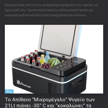
Σίγουρα είναι από τα πιο απαραίτητα πράγματα που πρέπει να
έχεις μαζί σου. Προσωπικά λατρεύω τέτοια power banks με
ενσωματωμένα καλώδια γιατί πραγματικά μου λύνουν...
Blog
Το Απίθανο “Μικρομέγαλο” Ψυγείο των
21Lt πιάνει -30° C και “κοκαλώνει” τα