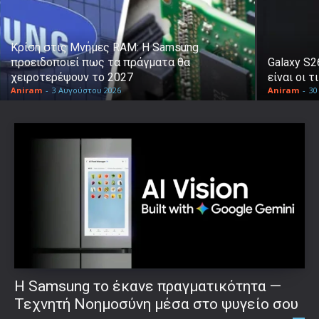
Κρίση στις Μνήμες RAM: Η Samsung
προειδοποιεί πως τα πράγματα θα
Galaxy S2
χειροτερέψουν το 2027
είναι οι τ
Aniram
-
3 Αυγούστου 2026
Aniram
-
30
Η Samsung το έκανε πραγματικότητα —
Τεχνητή Νοημοσύνη μέσα στο ψυγείο σου