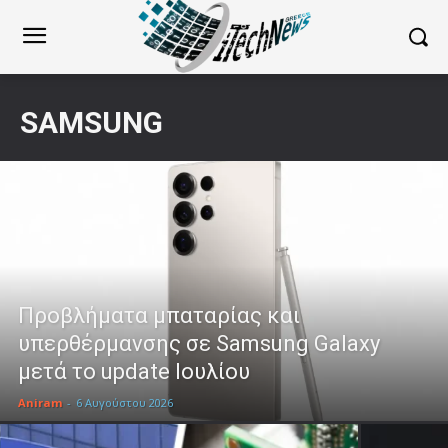
SAMSUNG
Προβλήματα μπαταρίας και
υπερθέρμανσης σε Samsung Galaxy
μετά το update Ιουλίου
Aniram
-
6 Αυγούστου 2026