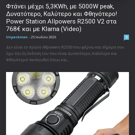
Φτάνει μέχρι 5,3KWh, με 5000W peak,
Δυνατότερο, Καλύτερο και Φθηνότερο!
Power Station Allpowers R2500 V2 στα
768€ και με Klarna (Video)
Unpackman
-
25 Ιουλίου 2026
0
Δεν είναι το πρώτο Allpowers R2500 που φέρνω και σήμερα σου
έχω την 2η έκδοση του που είναι Δυνατότερο, Καλύτερο και
Φθηνότερο! Ακολουθεί όπως και...