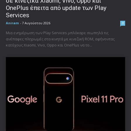
σε κινεζικά Xiaomi, Vivo, Oppo και
OnePlus έπειτα από update των Play
Services
Aniram
-
7 Αυγούστου 2026
0
Μια ενημέρωση των Play Services μπλόκαρε σιωπηλά τις
ανέπαφες πληρωμές στα κινητά με κινεζική ROM, αφήνοντας
κατόχους Xiaomi, Vivo, Oppo και OnePlus να το...