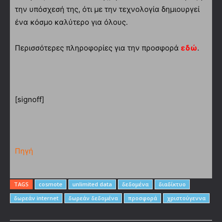
την υπόσχεσή της, ότι με την τεχνολογία δημιουργεί
ένα κόσμο καλύτερο για όλους.
Περισσότερες πληροφορίες για την προσφορά
εδώ
.
[signoff]
Πηγή
TAGS
cosmote
unlimited data
δεδομένα
διαδίκτυο
δωρεάν internet
δωρεάν δεδομένα
προσφορά
χριστούγεννα