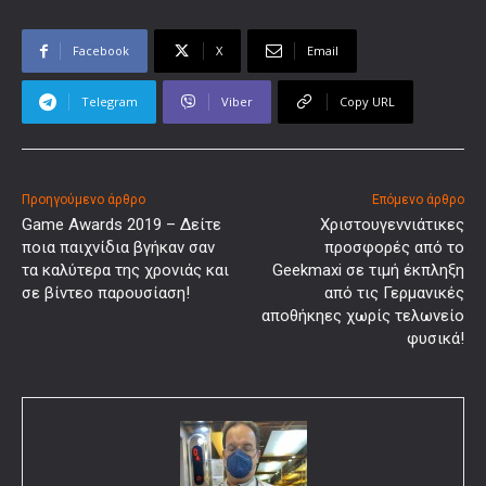
Facebook
X
Email
Telegram
Viber
Copy URL
Προηγούμενο άρθρο
Επόμενο άρθρο
Game Awards 2019 – Δείτε
Χριστουγεννιάτικες
ποια παιχνίδια βγήκαν σαν
προσφορές από το
τα καλύτερα της χρονιάς και
Geekmaxi σε τιμή έκπληξη
σε βίντεο παρουσίαση!
από τις Γερμανικές
αποθήκηες χωρίς τελωνείο
φυσικά!