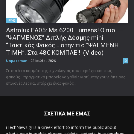
Blog
Astrolux ΕΑ05: Με 6200 Lumens! Ο πιο
“ΨΑΓΜΕΝΟΣ” Διπλής Δέσμης mini
“Τακτικός Φακός… στην πιο “ΨΑΓΜΕΝΗ
ΤΙΜΗ”. Στα 48€ ΚΟΜΠΛΕ!!! (Video)
Unpackman
-
22 Ιουλίου 2026
0
Σε αυτό το κομμάτι της τεχνολογίας που περιέχει και τους
φακούς... πραγματικά μπορείς να χαθείς γιατί υπάρχουν, άπειρες
επιλογές λες και υπάρχει ένας φακός...
ΣΧΕΤΙΚΑ ΜΕ ΕΜΑΣ
iTechNews.gr is a Greek effort to inform the public about
what's new in mobile phones, tablets, gadgets, in technology