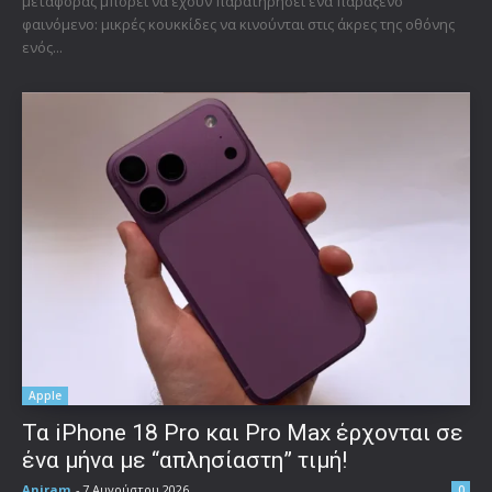
μεταφοράς μπορεί να έχουν παρατηρήσει ένα παράξενο
φαινόμενο: μικρές κουκκίδες να κινούνται στις άκρες της οθόνης
ενός...
Apple
Τα iPhone 18 Pro και Pro Max έρχονται σε
ένα μήνα με “απλησίαστη” τιμή!
Aniram
-
7 Αυγούστου 2026
0