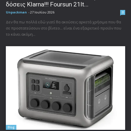
δόσεις Klarna!!! Foursun 21lt...
Unpackman
-
27 Ιουλίου 2026
0
Δεν θα πω πολλά εδώ γιατί θα ακούσεις αρκετά χρήσιμα που θα
σε προστατεύσουν στο βίντεο... είναι ένα εξαιρετικό προϊόν που
το κάνει ακόμη...
Blog