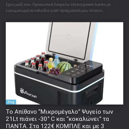
έχεις μαζί σου. Προσωπικά λατρεύω τέτοια power banks με
ενσωματωμένα καλώδια γιατί πραγματικά μου λύνουν...
Blog
Το Απίθανο “Μικρομέγαλο” Ψυγείο των
21Lt πιάνει -30° C και “κοκαλώνει” τα
ΠΑΝΤΑ. Στα 122€ ΚΟΜΠΛΕ και με 3