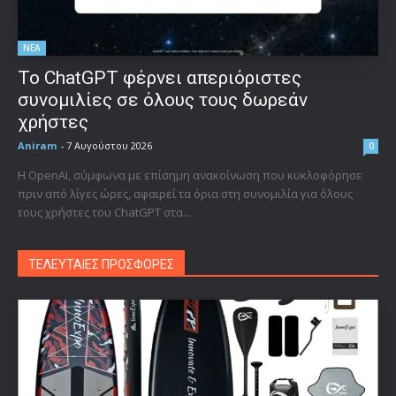
ΝΕΑ
Το ChatGPT φέρνει απεριόριστες
συνομιλίες σε όλους τους δωρεάν
χρήστες
Aniram
-
7 Αυγούστου 2026
0
Η OpenAI, σύμφωνα με επίσημη ανακοίνωση που κυκλοφόρησε
πριν από λίγες ώρες, αφαιρεί τα όρια στη συνομιλία για όλους
τους χρήστες του ChatGPT στα...
ΤΕΛΕΥΤΑΙΕΣ ΠΡΟΣΦΟΡΕΣ