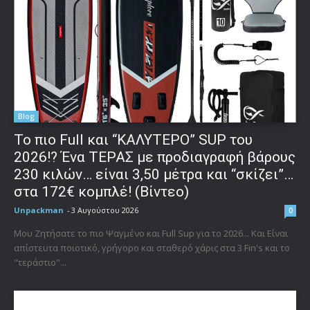
Blog
To πιο Full και “ΚΑΛΥΤΕΡΟ” SUP του
2026!? Ένα ΤΕΡΑΣ με προδιαγραφή βάρους
230 κιλών… είναι 3,50 μέτρα και “σκίζει”…
στα 172€ κομπλέ! (Βίντεο)
Unpackman
-
3 Αυγούστου 2026
0
Μου Ζητήσατε το πιο Ψαγμένο και Full Sup για το 2026... Και Είναι
απίστευτα ποιοτικό, γρήγορο και σταθερό χάρις στα 3 Fin's και το
"τεράστιο"...