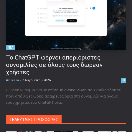
ΝΕΑ
Το ChatGPT φέρνει απεριόριστες
συνομιλίες σε όλους τους δωρεάν
χρήστες
Aniram
-
7 Αυγούστου 2026
0
Η OpenAI, σύμφωνα με επίσημη ανακοίνωση που κυκλοφόρησε
πριν από λίγες ώρες, αφαιρεί τα όρια στη συνομιλία για όλους
τους χρήστες του ChatGPT στα...
ΤΕΛΕΥΤΑΙΕΣ ΠΡΟΣΦΟΡΕΣ