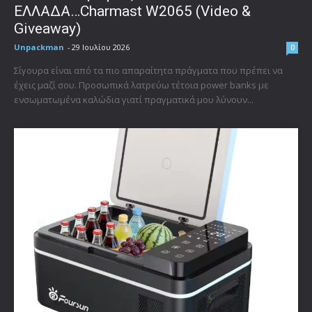
ΕΛΛΑΔΑ…Charmast W2065 (Video &
Giveaway)
Unpackman
-
29 Ιουλίου 2026
0
Σίγουρα είναι από τα πιο απαραίτητα πράγματα που πρέπει να
έχεις μαζί σου. Προσωπικά λατρεύω τέτοια power banks με
ενσωματωμένα καλώδια γιατί πραγματικά μου λύνουν...