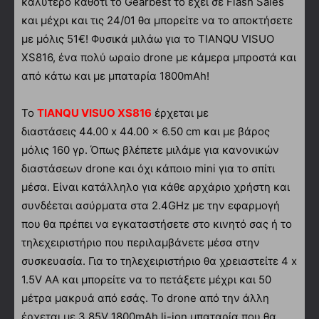
καλύτερο καθότι το Gearbest το έχει σε Flash Sales
και μέχρι και τις 24/01 θα μπορείτε να το αποκτήσετε
με μόλις 51€! Φυσικά μιλάω για το TIANQU VISUO
XS816, ένα πολύ ωραίο drone με κάμερα μπροστά και
από κάτω και με μπαταρία 1800mAh!
Το
TIANQU VISUO XS816
έρχεται με
διαστάσεις 44.00 x 44.00 x 6.50 cm και με βάρος
μόλις 160 γρ. Όπως βλέπετε μιλάμε για κανονικών
διαστάσεων drone και όχι κάποιο mini για το σπίτι
μέσα. Είναι κατάλληλο για κάθε αρχάριο χρήστη και
συνδέεται ασύρματα στα 2.4GHz με την εφαρμογή
που θα πρέπει να εγκαταστήσετε στο κινητό σας ή το
τηλεχειριστήριο που περιλαμβάνετε μέσα στην
συσκευασία. Για το τηλεχειριστήριο θα χρειαστείτε 4 x
1.5V AA και μπορείτε να το πετάξετε μέχρι και 50
μέτρα μακρυά από εσάς. Το drone από την άλλη
έρχεται με 3.85V 1800mAh li-ion μπαταρία που θα