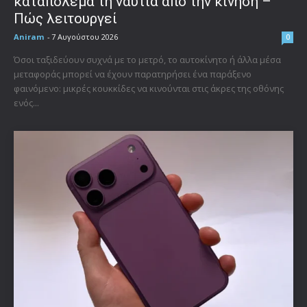
καταπολεμά τη ναυτία από την κίνηση –
Πώς λειτουργεί
Aniram
-
7 Αυγούστου 2026
0
Όσοι ταξιδεύουν συχνά με το μετρό, το αυτοκίνητο ή άλλα μέσα
μεταφοράς μπορεί να έχουν παρατηρήσει ένα παράξενο
φαινόμενο: μικρές κουκκίδες να κινούνται στις άκρες της οθόνης
ενός...