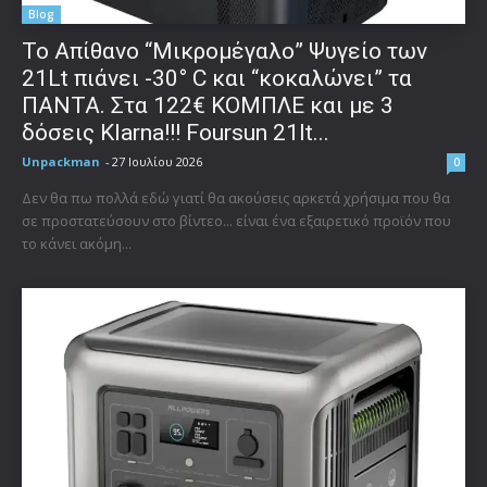
Blog
Το Απίθανο “Μικρομέγαλο” Ψυγείο των
21Lt πιάνει -30° C και “κοκαλώνει” τα
ΠΑΝΤΑ. Στα 122€ ΚΟΜΠΛΕ και με 3
δόσεις Klarna!!! Foursun 21lt...
Unpackman
-
27 Ιουλίου 2026
0
Δεν θα πω πολλά εδώ γιατί θα ακούσεις αρκετά χρήσιμα που θα
σε προστατεύσουν στο βίντεο... είναι ένα εξαιρετικό προϊόν που
το κάνει ακόμη...