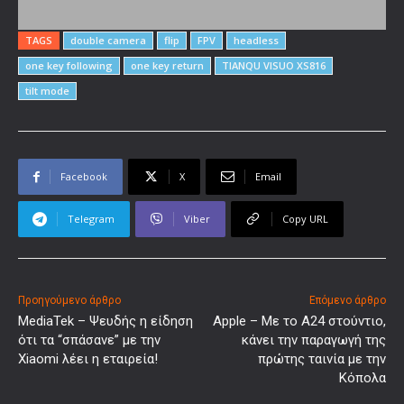
TAGS
double camera
flip
FPV
headless
one key following
one key return
TIANQU VISUO XS816
tilt mode
Facebook
X
Email
Telegram
Viber
Copy URL
Προηγούμενο άρθρο
Επόμενο άρθρο
MediaTek – Ψευδής η είδηση
Apple – Με το A24 στούντιο,
ότι τα “σπάσανε” με την
κάνει την παραγωγή της
Xiaomi λέει η εταιρεία!
πρώτης ταινία με την
Κόπολα