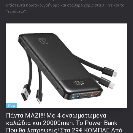
απίστευτα ποιοτικό, γρήγορο και σταθερό χάρις στα 3 Fin's και το
"τεράστιο"...
Blog
Πάντα ΜΑΖΙ!!! Με 4 ενσωματωμένα
καλώδια και 20000mah. Το Power Bank
Που θα λατρέψεις! Στα 29€ ΚΟΜΠΛΕ Από