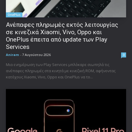
OnePlus
Ανέπαφες πληρωμές εκτός λειτουργίας
σε κινεζικά Xiaomi, Vivo, Oppo και
OnePlus έπειτα από update των Play
Services
Aniram
-
7 Αυγούστου 2026
0
Μια ενημέρωση των Play Services μπλόκαρε σιωπηλά τις
ανέπαφες πληρωμές στα κινητά με κινεζική ROM, αφήνοντας
κατόχους Xiaomi, Vivo, Oppo και OnePlus να το...