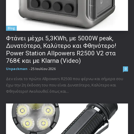
Blog
Φτάνει μέχρι 5,3KWh, με 5000W peak,
Δυνατότερο, Καλύτερο και Φθηνότερο!
Power Station Allpowers R2500 V2 στα
768€ και με Klarna (Video)
Unpackman
-
25 Ιουλίου 2026
0
Δεν είναι το πρώτο Allpowers R2500 που φέρνω και σήμερα σου
έχω την 2η έκδοση του που είναι Δυνατότερο, Καλύτερο και
Φθηνότερο! Ακολουθεί όπως και...