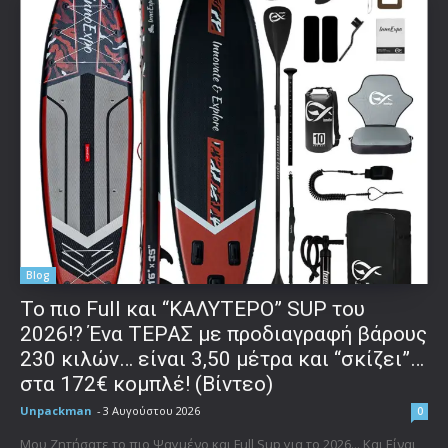
Blog
To πιο Full και “ΚΑΛΥΤΕΡΟ” SUP του
2026!? Ένα ΤΕΡΑΣ με προδιαγραφή βάρους
230 κιλών… είναι 3,50 μέτρα και “σκίζει”…
στα 172€ κομπλέ! (Βίντεο)
Unpackman
-
3 Αυγούστου 2026
0
Μου Ζητήσατε το πιο Ψαγμένο και Full Sup για το 2026... Και Είναι