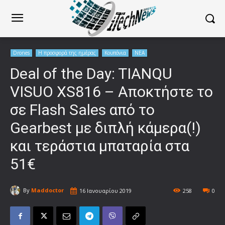
Drones
Η προσφορά της ημέρας
Κουπόνια
ΝΕΑ
Deal of the Day: TIANQU
VISUO XS816 – Αποκτήστε το
σε Flash Sales από το
Gearbest με διπλή κάμερα(!)
και τεράστια μπαταρία στα
51€
By
Maddoctor
16 Ιανουαρίου 2019
258
0