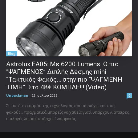
Blog
Astrolux ΕΑ05: Με 6200 Lumens! Ο πιο
“ΨΑΓΜΕΝΟΣ” Διπλής Δέσμης mini
“Τακτικός Φακός… στην πιο “ΨΑΓΜΕΝΗ
ΤΙΜΗ”. Στα 48€ ΚΟΜΠΛΕ!!! (Video)
Unpackman
-
22 Ιουλίου 2026
0
Σε αυτό το κομμάτι της τεχνολογίας που περιέχει και τους
φακούς... πραγματικά μπορείς να χαθείς γιατί υπάρχουν, άπειρες
επιλογές λες και υπάρχει ένας φακός...