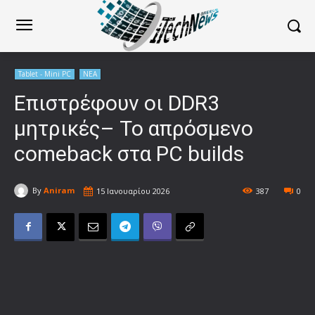
Tablet - Mini PC
ΝΕΑ
Επιστρέφουν οι DDR3
μητρικές– Το απρόσμενο
comeback στα PC builds
By
Aniram
15 Ιανουαρίου 2026
387
0