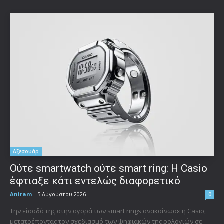
Αξεσουάρ
Ούτε smartwatch ούτε smart ring: Η Casio
έφτιαξε κάτι εντελώς διαφορετικό
Aniram
-
5 Αυγούστου 2026
0
Την είσοδό της στην αγορά των smart rings ανακοίνωσε η Casio,
μετατρέποντας τον σχεδιασμό των ψηφιακών της ρολογιών σε