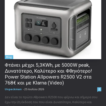
Blog
Φτάνει μέχρι 5,3KWh, με 5000W peak,
Δυνατότερο, Καλύτερο και Φθηνότερο!
Power Station Allpowers R2500 V2 στα
768€ και με Klarna (Video)
Unpackman
-
25 Ιουλίου 2026
0
Δεν είναι το πρώτο Allpowers R2500 που φέρνω και σήμερα σου
έχω την 2η έκδοση του που είναι Δυνατότερο, Καλύτερο και