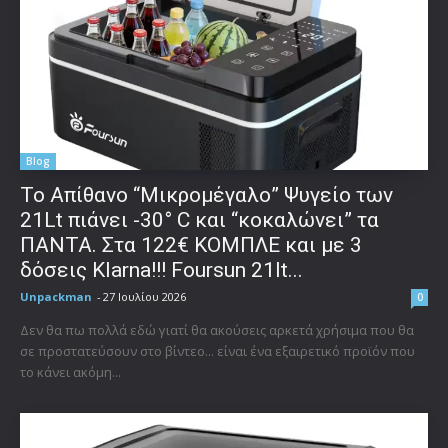
Blog
Το Απίθανο “Μικρομέγαλο” Ψυγείο των
21Lt πιάνει -30° C και “κοκαλώνει” τα
ΠΑΝΤΑ. Στα 122€ ΚΟΜΠΛΕ και με 3
δόσεις Klarna!!! Foursun 21lt...
Unpackman
-
27 Ιουλίου 2026
0
Δεν θα πω πολλά εδώ γιατί θα ακούσεις αρκετά χρήσιμα που θα
σε προστατεύσουν στο βίντεο... είναι ένα εξαιρετικό προϊόν που
το κάνει ακόμη...