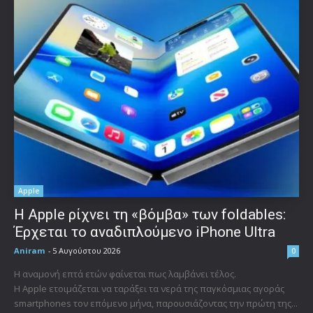
Apple
Η Apple ρίχνει τη «βόμβα» των foldables:
Έρχεται το αναδιπλούμενο iPhone Ultra
Aniram
-
5 Αυγούστου 2026
0
Η αναμονή επτά ετών φαίνεται πως λαμβάνει τέλος.
Η Apple ετοιμάζεται να ταράξει τα νερά της παγκόσμιας αγοράς
smartphones τον επόμενο μήνα, παρουσιάζοντας την πρώτη της...