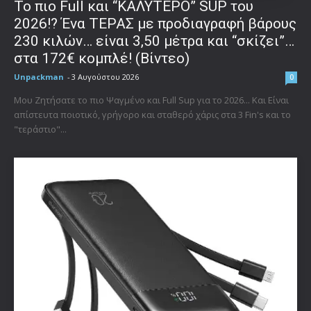
To πιο Full και “ΚΑΛΥΤΕΡΟ” SUP του
2026!? Ένα ΤΕΡΑΣ με προδιαγραφή βάρους
230 κιλών… είναι 3,50 μέτρα και “σκίζει”…
στα 172€ κομπλέ! (Βίντεο)
Unpackman
-
3 Αυγούστου 2026
0
Μου Ζητήσατε το πιο Ψαγμένο και Full Sup για το 2026... Και Είναι
απίστευτα ποιοτικό, γρήγορο και σταθερό χάρις στα 3 Fin's και το
"τεράστιο"...