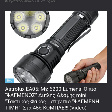
Φθηνότερο! Ακολουθεί όπως και...
Blog
Astrolux ΕΑ05: Με 6200 Lumens! Ο πιο
“ΨΑΓΜΕΝΟΣ” Διπλής Δέσμης mini
“Τακτικός Φακός… στην πιο “ΨΑΓΜΕΝΗ
ΤΙΜΗ”. Στα 48€ ΚΟΜΠΛΕ!!! (Video)