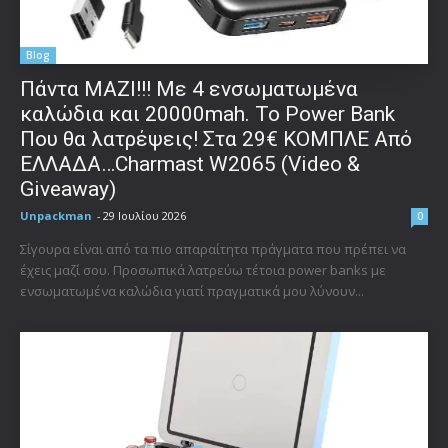
Blog
Πάντα ΜΑΖΙ!!! Με 4 ενσωματωμένα
καλώδια και 20000mah. Το Power Bank
Που θα λατρέψεις! Στα 29€ ΚΟΜΠΛΕ Από
ΕΛΛΑΔΑ…Charmast W2065 (Video &
Giveaway)
Unpackman
-
29 Ιουλίου 2026
0
Σίγουρα είναι από τα πιο απαραίτητα πράγματα που πρέπει να
έχεις μαζί σου. Προσωπικά λατρεύω τέτοια power banks με
ενσωματωμένα καλώδια γιατί πραγματικά μου λύνουν...