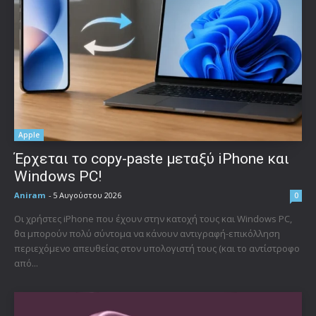
Apple
Έρχεται το copy-paste μεταξύ iPhone και
Windows PC!
Aniram
-
5 Αυγούστου 2026
0
Οι χρήστες iPhone που έχουν στην κατοχή τους και Windows PC,
θα μπορούν πολύ σύντομα να κάνουν αντιγραφή-επικόλληση
περιεχόμενο απευθείας στον υπολογιστή τους (και το αντίστροφο
από...