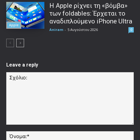
Η Apple ρίχνει τη «βόμβα»
των foldables: Έρχεται το
αναδιπλούμενο iPhone Ultra
Apple
Aniram
-
5 Αυγούστου 2026
0
Leave a reply
Σχόλιο:
Όν