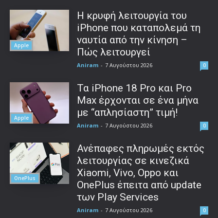
Η κρυφή λειτουργία του
iPhone που καταπολεμά τη
ναυτία από την κίνηση –
Apple
Πώς λειτουργεί
Aniram
-
7 Αυγούστου 2026
0
Τα iPhone 18 Pro και Pro
Max έρχονται σε ένα μήνα
με “απλησίαστη” τιμή!
Apple
Aniram
-
7 Αυγούστου 2026
0
Ανέπαφες πληρωμές εκτός
λειτουργίας σε κινεζικά
Xiaomi, Vivo, Oppo και
OnePlus
OnePlus έπειτα από update
των Play Services
Aniram
-
7 Αυγούστου 2026
0