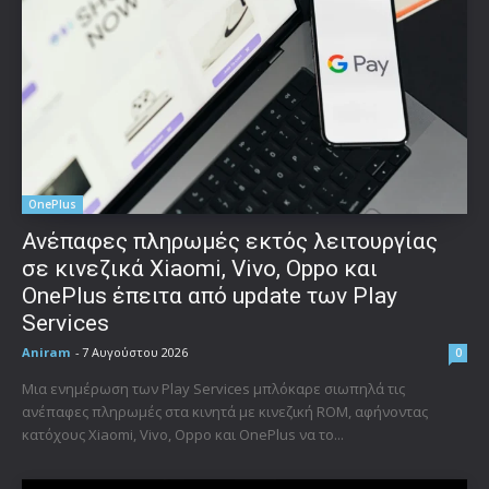
OnePlus
Ανέπαφες πληρωμές εκτός λειτουργίας
σε κινεζικά Xiaomi, Vivo, Oppo και
OnePlus έπειτα από update των Play
Services
Aniram
-
7 Αυγούστου 2026
0
Μια ενημέρωση των Play Services μπλόκαρε σιωπηλά τις
ανέπαφες πληρωμές στα κινητά με κινεζική ROM, αφήνοντας
κατόχους Xiaomi, Vivo, Oppo και OnePlus να το...