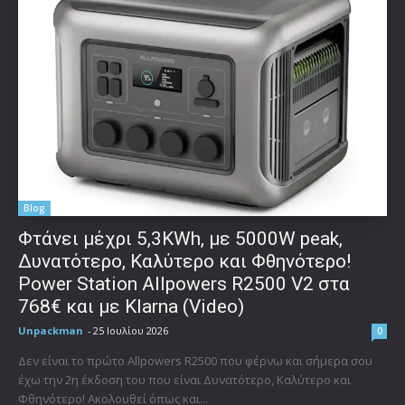
Blog
Φτάνει μέχρι 5,3KWh, με 5000W peak,
Δυνατότερο, Καλύτερο και Φθηνότερο!
Power Station Allpowers R2500 V2 στα
768€ και με Klarna (Video)
Unpackman
-
25 Ιουλίου 2026
0
Δεν είναι το πρώτο Allpowers R2500 που φέρνω και σήμερα σου
έχω την 2η έκδοση του που είναι Δυνατότερο, Καλύτερο και
Φθηνότερο! Ακολουθεί όπως και...