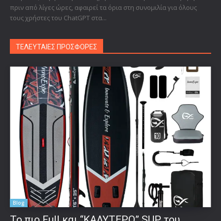
πριν από λίγες ώρες, αφαιρεί τα όρια στη συνομιλία για όλους
τους χρήστες του ChatGPT στα...
ΤΕΛΕΥΤΑΙΕΣ ΠΡΟΣΦΟΡΕΣ
Blog
To πιο Full και “ΚΑΛΥΤΕΡΟ” SUP του