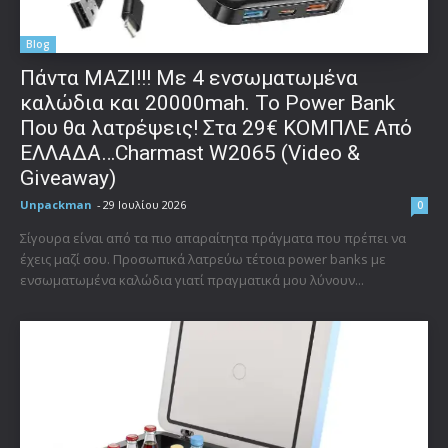
Blog
Πάντα ΜΑΖΙ!!! Με 4 ενσωματωμένα
καλώδια και 20000mah. Το Power Bank
Που θα λατρέψεις! Στα 29€ ΚΟΜΠΛΕ Από
ΕΛΛΑΔΑ…Charmast W2065 (Video &
Giveaway)
Unpackman
-
29 Ιουλίου 2026
0
Σίγουρα είναι από τα πιο απαραίτητα πράγματα που πρέπει να
έχεις μαζί σου. Προσωπικά λατρεύω τέτοια power banks με
ενσωματωμένα καλώδια γιατί πραγματικά μου λύνουν...