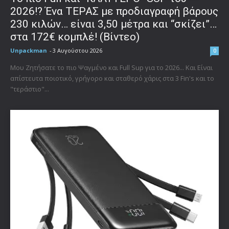
2026!? Ένα ΤΕΡΑΣ με προδιαγραφή βάρους
230 κιλών… είναι 3,50 μέτρα και “σκίζει”…
στα 172€ κομπλέ! (Βίντεο)
Unpackman
-
3 Αυγούστου 2026
0
Μου Ζητήσατε το πιο Ψαγμένο και Full Sup για το 2026... Και Είναι
απίστευτα ποιοτικό, γρήγορο και σταθερό χάρις στα 3 Fin's και το
"τεράστιο"...