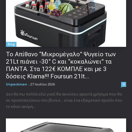
Blog
Το Απίθανο “Μικρομέγαλο” Ψυγείο των
21Lt πιάνει -30° C και “κοκαλώνει” τα
ΠΑΝΤΑ. Στα 122€ ΚΟΜΠΛΕ και με 3
δόσεις Klarna!!! Foursun 21lt...
Unpackman
-
27 Ιουλίου 2026
0
Δεν θα πω πολλά εδώ γιατί θα ακούσεις αρκετά χρήσιμα που θα
σε προστατεύσουν στο βίντεο... είναι ένα εξαιρετικό προϊόν που
το κάνει ακόμη...