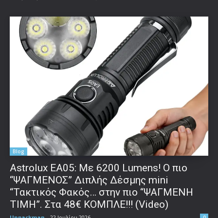
Blog
Astrolux ΕΑ05: Με 6200 Lumens! Ο πιο
“ΨΑΓΜΕΝΟΣ” Διπλής Δέσμης mini
“Τακτικός Φακός… στην πιο “ΨΑΓΜΕΝΗ
ΤΙΜΗ”. Στα 48€ ΚΟΜΠΛΕ!!! (Video)
Unpackman
-
22 Ιουλίου 2026
0