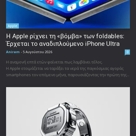
Apple
Η Apple ρίχνει τη «βόμβα» των foldables:
Έρχεται το αναδιπλούμενο iPhone Ultra
Aniram
-
5 Αυγούστου 2026
0
Η αναμονή επτά ετών φαίνεται πως λαμβάνει τέλος.
Η Apple ετοιμάζεται να ταράξει τα νερά της παγκόσμιας αγοράς
smartphones τον επόμενο μήνα, παρουσιάζοντας την πρώτη της...