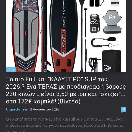
Blog
To πιο Full και “ΚΑΛΥΤΕΡΟ” SUP του
2026!? Ένα ΤΕΡΑΣ με προδιαγραφή βάρους
230 κιλών… είναι 3,50 μέτρα και “σκίζει”…
στα 172€ κομπλέ! (Βίντεο)
Unpackman
-
3 Αυγούστου 2026
0
Μου Ζητήσατε το πιο Ψαγμένο και Full Sup για το 2026... Και Είναι
απίστευτα ποιοτικό, γρήγορο και σταθερό χάρις στα 3 Fin's και το
"τεράστιο"...