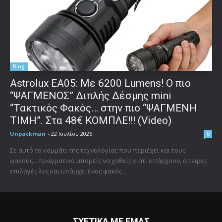
Blog
Astrolux ΕΑ05: Με 6200 Lumens! Ο πιο
“ΨΑΓΜΕΝΟΣ” Διπλής Δέσμης mini
“Τακτικός Φακός… στην πιο “ΨΑΓΜΕΝΗ
ΤΙΜΗ”. Στα 48€ ΚΟΜΠΛΕ!!! (Video)
Unpackman
-
22 Ιουλίου 2026
0
Σε αυτό το κομμάτι της τεχνολογίας που περιέχει και τους
φακούς... πραγματικά μπορείς να χαθείς γιατί υπάρχουν, άπειρες
επιλογές λες και υπάρχει ένας φακός...
ΣΧΕΤΙΚΑ ΜΕ ΕΜΑΣ