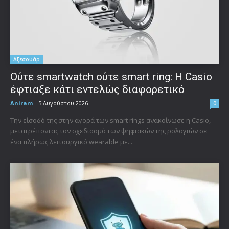
Αξεσουάρ
Ούτε smartwatch ούτε smart ring: Η Casio
έφτιαξε κάτι εντελώς διαφορετικό
Aniram
-
5 Αυγούστου 2026
0
Την είσοδό της στην αγορά των smart rings ανακοίνωσε η Casio,
μετατρέποντας τον σχεδιασμό των ψηφιακών της ρολογιών σε
ένα πλήρως λειτουργικό wearable με...