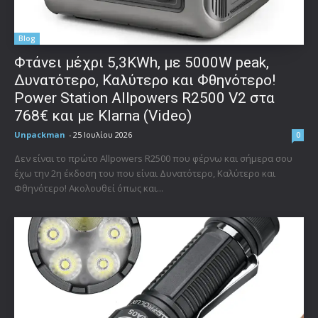
Blog
Φτάνει μέχρι 5,3KWh, με 5000W peak,
Δυνατότερο, Καλύτερο και Φθηνότερο!
Power Station Allpowers R2500 V2 στα
768€ και με Klarna (Video)
Unpackman
-
25 Ιουλίου 2026
0
Δεν είναι το πρώτο Allpowers R2500 που φέρνω και σήμερα σου
έχω την 2η έκδοση του που είναι Δυνατότερο, Καλύτερο και
Φθηνότερο! Ακολουθεί όπως και...