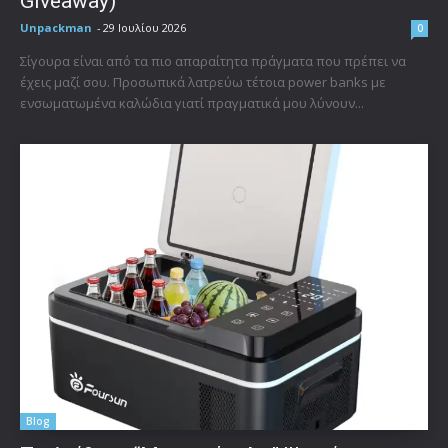
Giveaway)
Unpackman
-
29 Ιουλίου 2026
0
Σίγουρα είναι από τα πιο απαραίτητα πράγματα που πρέπει να
έχεις μαζί σου. Προσωπικά λατρεύω τέτοια power banks με
ενσωματωμένα καλώδια γιατί πραγματικά μου λύνουν...
Blog