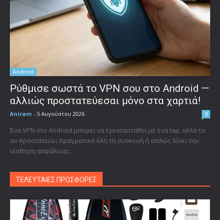
Android
Ρύθμισε σωστά το VPN σου στο Android —
αλλιώς προστατεύεσαι μόνο στα χαρτιά!
Aniram
-
5 Αυγούστου 2026
0
Ένα VPN στο Android μπορεί να εγκατασταθεί με ένα tap, αλλά το
αν προστατεύει πραγματικά όλη τη συσκευή ή απλώς δίνει την
αίσθηση ασφάλειας...
ΤΕΛΕΥΤΑΙΕΣ ΠΡΟΣΦΟΡΕΣ