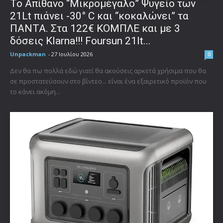
Το Απίθανο “Μικρομέγαλο” Ψυγείο των
21Lt πιάνει -30° C και “κοκαλώνει” τα
ΠΑΝΤΑ. Στα 122€ ΚΟΜΠΛΕ και με 3
δόσεις Klarna!!! Foursun 21lt...
Unpackman
-
27 Ιουλίου 2026
0
Δεν θα πω πολλά εδώ γιατί θα ακούσεις αρκετά χρήσιμα που θα
σε προστατεύσουν στο βίντεο... είναι ένα εξαιρετικό προϊόν που
το κάνει ακόμη...