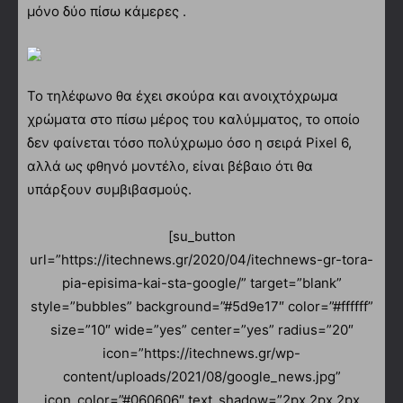
μόνο δύο πίσω κάμερες .
Το τηλέφωνο θα έχει σκούρα και ανοιχτόχρωμα
χρώματα στο πίσω μέρος του καλύμματος, το οποίο
δεν φαίνεται τόσο πολύχρωμο όσο η σειρά Pixel 6,
αλλά ως φθηνό μοντέλο, είναι βέβαιο ότι θα
υπάρξουν συμβιβασμούς.
[su_button
url=”https://itechnews.gr/2020/04/itechnews-gr-tora-
pia-episima-kai-sta-google/” target=”blank”
style=”bubbles” background=”#5d9e17″ color=”#ffffff”
size=”10″ wide=”yes” center=”yes” radius=”20″
icon=”https://itechnews.gr/wp-
content/uploads/2021/08/google_news.jpg”
icon_color=”#060606″ text_shadow=”2px 2px 2px