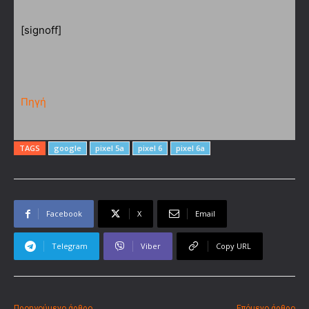
[signoff]
Πηγή
TAGS
google
pixel 5a
pixel 6
pixel 6a
Facebook
X
Email
Telegram
Viber
Copy URL
Προηγούμενο άρθρο
Επόμενο άρθρο