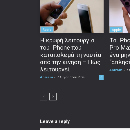
Apple
Apple
Η κρυφή λειτουργία
Τα iPho
του iPhone που
Pro Ma
καταπολεμά τη ναυτία
ένα μή
από την κίνηση – Πώς
“απλησί
λειτουργεί
Aniram
-
7 
Aniram
-
7 Αυγούστου 2026
0
Leave a reply