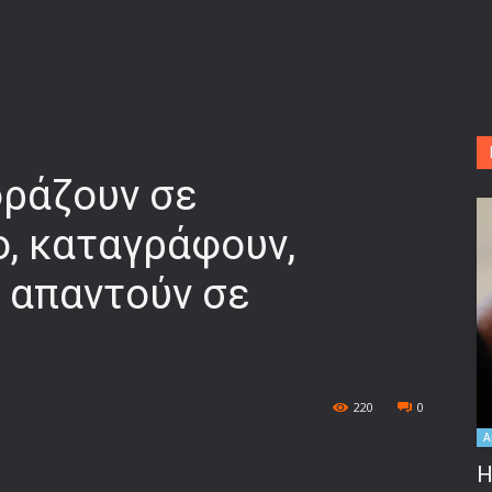
φράζουν σε
, καταγράφουν,
 απαντούν σε
220
0
A
Η