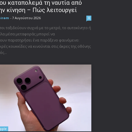
ου καταπολεμά τη ναυτία από
ην κίνηση – Πώς λειτουργεί
niram
-
7 Αυγούστου 2026
0
οι ταξιδεύουν συχνά με το μετρό, το αυτοκίνητο ή
λα μέσα μεταφοράς μπορεί να
ουν παρατηρήσει ένα παράξενο φαινόμενο:
κρές κουκκίδες να κινούνται στις άκρες της οθόνης
ός...
pple