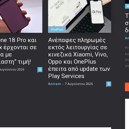
Ν
Τ
σ
δ
OnePlus
A
ne 18 Pro και
Ανέπαφες πληρωμές
x έρχονται σε
εκτός λειτουργίας σε
Η
κυ
να με
κινεζικά Xiaomi, Vivo,
στ
αστη” τιμή!
Oppo και OnePlus
στ
έπειτα από update των
Αυγούστου 2026
0
Play Services
Aniram
-
7 Αυγούστου 2026
0