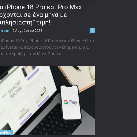
α iPhone 18 Pro και Pro Max
ρχονται σε ένα μήνα με
απλησίαστη” τιμή!
niram
-
7 Αυγούστου 2026
0
 iPhone 18 Pro, iPhone 18 Pro Max και iPhone Ultra
αμένεται να παρουσιαστούν τον επόμενο μήνα
ό την Apple, με τον Mark Gurman...
nePlus