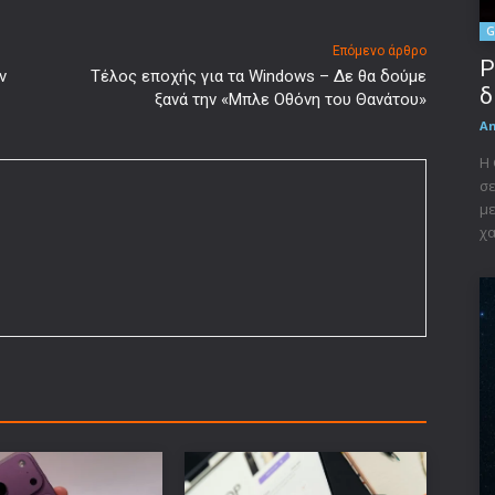
G
Επόμενο άρθρο
P
ν
Τέλος εποχής για τα Windows – Δε θα δούμε
δ
ξανά την «Μπλε Οθόνη του Θανάτου»
A
Η 
σε
με
χα