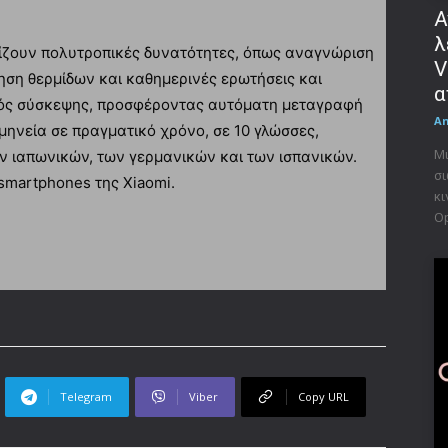
Α
λ
ίζουν πολυτροπικές δυνατότητες, όπως αναγνώριση
V
ηση θερμίδων και καθημερινές ερωτήσεις και
α
θός σύσκεψης, προσφέροντας αυτόματη μεταγραφή
A
μηνεία σε πραγματικό χρόνο, σε 10 γλώσσες,
Μι
 ιαπωνικών, των γερμανικών και των ισπανικών.
σι
smartphones της Xiaomi.
κι
Op
Telegram
Viber
Copy URL