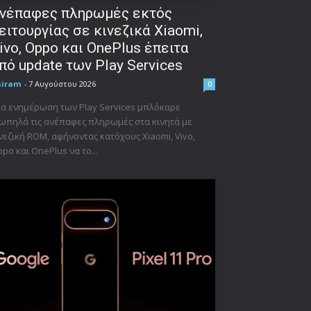
νέπαφες πληρωμές εκτός
ειτουργίας σε κινεζικά Xiaomi,
ivo, Oppo και OnePlus έπειτα
πό update των Play Services
niram
-
7 Αυγούστου 2026
0
α ενημέρωση των Play Services μπλόκαρε
ωπηλά τις ανέπαφες πληρωμές στα κινητά με
νεζική ROM, αφήνοντας κατόχους Xiaomi, Vivo,
po και OnePlus να το...