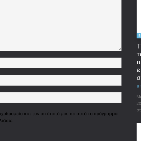
B
T
τ
Όνομα:*
π
ε
σ
Email:*
U
Ιστοσελί
Μο
20
στ
αχυδρομείο και τον ιστότοπό μου σε αυτό το πρόγραμμα
λιάσω.