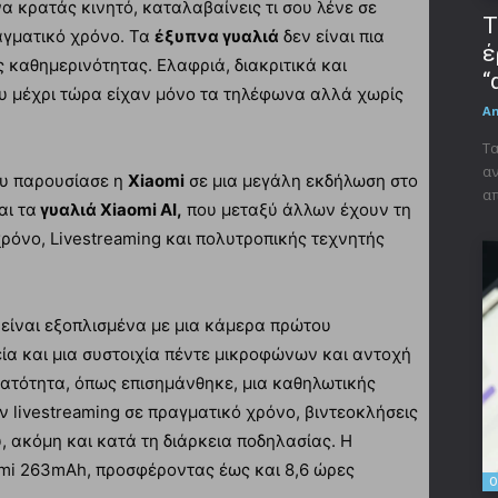
να κρατάς κινητό, καταλαβαίνεις τι σου λένε σε
Τ
γματικό χρόνο. Τα
έξυπνα γυαλιά
δεν είναι πια
έ
 καθημερινότητας. Ελαφριά, διακριτικά και
“
υ μέχρι τώρα είχαν μόνο τα τηλέφωνα αλλά χωρίς
A
Τα
αν
ου παρουσίασε η
Xiaomi
σε μια μεγάλη εκδήλωση στο
απ
αι τα
γυαλιά Xiaomi AI,
που μεταξύ άλλων έχουν τη
όνο, Livestreaming και πολυτροπικής τεχνητής
 είναι εξοπλισμένα με μια κάμερα πρώτου
ία και μια συστοιχία πέντε μικροφώνων και αντοχή
νατότητα, όπως επισημάνθηκε, μια καθηλωτικής
 livestreaming σε πραγματικό χρόνο, βιντεοκλήσεις
 ακόμη και κατά τη διάρκεια ποδηλασίας. Η
mi 263mAh, προσφέροντας έως και 8,6 ώρες
O