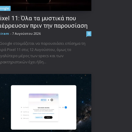
oogle
ixel 11: Όλα τα μυστικά που
ιέρρευσαν πριν την παρουσίαση
niram
-
7 Αυγούστου 2026
0
Google ετοιμάζεται να παρουσιάσει επίσημα τη
ιρά Pixel 11 στις 12 Αυγούστου, όμως το
γαλύτερο μέρος των specs και των
ρακτηριστικών έχει ήδη...