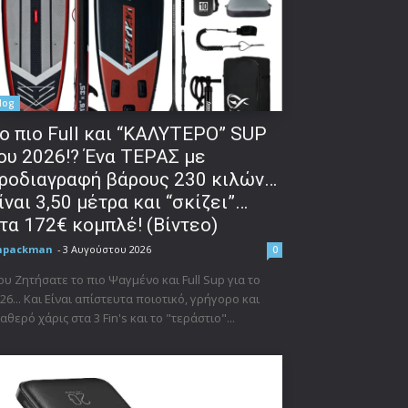
log
o πιο Full και “ΚΑΛΥΤΕΡΟ” SUP
ου 2026!? Ένα ΤΕΡΑΣ με
ροδιαγραφή βάρους 230 κιλών…
ίναι 3,50 μέτρα και “σκίζει”…
τα 172€ κομπλέ! (Βίντεο)
npackman
-
3 Αυγούστου 2026
0
δα:
υ Ζητήσατε το πιο Ψαγμένο και Full Sup για το
26... Και Είναι απίστευτα ποιοτικό, γρήγορο και
αθερό χάρις στα 3 Fin's και το "τεράστιο"...