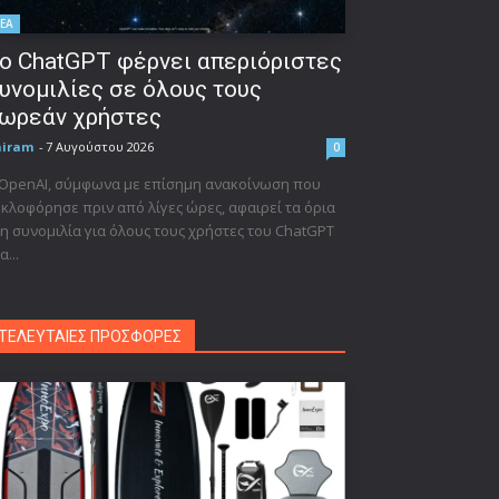
ΕΑ
ο ChatGPT φέρνει απεριόριστες
υνομιλίες σε όλους τους
ωρεάν χρήστες
niram
-
7 Αυγούστου 2026
0
 OpenAI, σύμφωνα με επίσημη ανακοίνωση που
κλοφόρησε πριν από λίγες ώρες, αφαιρεί τα όρια
η συνομιλία για όλους τους χρήστες του ChatGPT
α...
ΤΕΛΕΥΤΑΙΕΣ ΠΡΟΣΦΟΡΕΣ