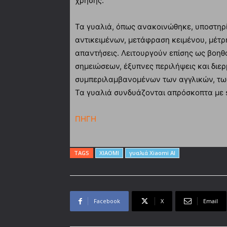
χρήσης.
Τα γυαλιά, όπως ανακοινώθηκε, υποστηρ
αντικειμένων, μετάφραση κειμένου, μέτρ
απαντήσεις. Λειτουργούν επίσης ως βοη
σημειώσεων, έξυπνες περιλήψεις και διερ
συμπεριλαμβανομένων των αγγλικών, των
Τα γυαλιά συνδυάζονται απρόσκοπτα με 
ΠΗΓΗ
TAGS
XIAOMI
γυαλιά Xiaomi AI
Facebook
X
Email