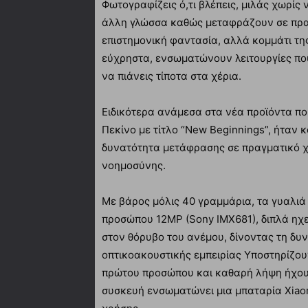
Φωτογραφίζεις ό,τι βλέπεις, μιλάς χωρίς 
άλλη γλώσσα καθώς μεταφράζουν σε πρα
επιστημονική φαντασία, αλλά κομμάτι της
εύχρηστα, ενσωματώνουν λειτουργίες πο
να πιάνεις τίποτα στα χέρια.
Ειδικότερα ανάμεσα στα νέα προϊόντα π
Πεκίνο με τίτλο “New Beginnings”, ήταν κ
δυνατότητα μετάφρασης σε πραγματικό χρ
νοημοσύνης.
Με βάρος μόλις 40 γραμμάρια, τα γυαλιά
προσώπου 12MP (Sony IMX681), διπλά ηχε
στον θόρυβο του ανέμου, δίνοντας τη δυ
οπτικοακουστικής εμπειρίας Υποστηρίζουν
πρώτου προσώπου και καθαρή λήψη ήχου,
συσκευή ενσωματώνει μια μπαταρία Xiao