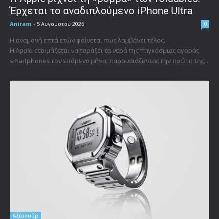
Έρχεται το αναδιπλούμενο iPhone Ultra
Aniram
-
5 Αυγούστου 2026
0
Η αναμονή επτά ετών φαίνεται πως λαμβάνει τέλος.
Η Apple ετοιμάζεται να ταράξει τα νερά της παγκόσμιας αγοράς
smartphones τον επόμενο μήνα, παρουσιάζοντας την πρώτη της...
Αξεσουάρ