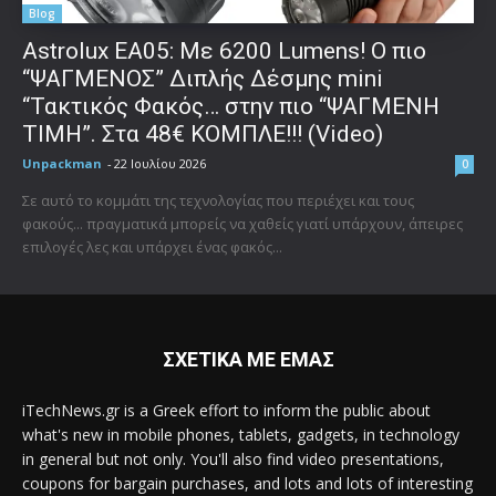
Blog
Astrolux ΕΑ05: Με 6200 Lumens! Ο πιο
“ΨΑΓΜΕΝΟΣ” Διπλής Δέσμης mini
“Τακτικός Φακός… στην πιο “ΨΑΓΜΕΝΗ
ΤΙΜΗ”. Στα 48€ ΚΟΜΠΛΕ!!! (Video)
Unpackman
-
22 Ιουλίου 2026
0
Σε αυτό το κομμάτι της τεχνολογίας που περιέχει και τους
φακούς... πραγματικά μπορείς να χαθείς γιατί υπάρχουν, άπειρες
επιλογές λες και υπάρχει ένας φακός...
ΣΧΕΤΙΚΑ ΜΕ ΕΜΑΣ
iTechNews.gr is a Greek effort to inform the public about
what's new in mobile phones, tablets, gadgets, in technology
in general but not only. You'll also find video presentations,
coupons for bargain purchases, and lots and lots of interesting