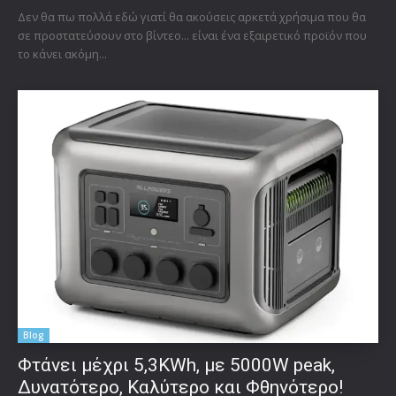
Δεν θα πω πολλά εδώ γιατί θα ακούσεις αρκετά χρήσιμα που θα
σε προστατεύσουν στο βίντεο... είναι ένα εξαιρετικό προϊόν που
το κάνει ακόμη...
Blog
Φτάνει μέχρι 5,3KWh, με 5000W peak,
Δυνατότερο, Καλύτερο και Φθηνότερο!