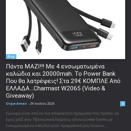
Blog
Πάντα ΜΑΖΙ!!! Με 4 ενσωματωμένα
καλώδια και 20000mah. Το Power Bank
Που θα λατρέψεις! Στα 29€ ΚΟΜΠΛΕ Από
ΕΛΛΑΔΑ…Charmast W2065 (Video &
Giveaway)
Unpackman
-
29 Ιουλίου 2026
0
Σίγουρα είναι από τα πιο απαραίτητα πράγματα που πρέπει να
έχεις μαζί σου. Προσωπικά λατρεύω τέτοια power banks με
ενσωματωμένα καλώδια γιατί πραγματικά μου λύνουν...