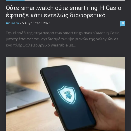
Ούτε smartwatch ούτε smart ring: Η Casio
έφτιαξε κάτι εντελώς διαφορετικό
Aniram
-
5 Αυγούστου 2026
0
Την είσοδό της στην αγορά των smart rings ανακοίνωσε η Casio,
μετατρέποντας τον σχεδιασμό των ψηφιακών της ρολογιών σε
ένα πλήρως λειτουργικό wearable με...