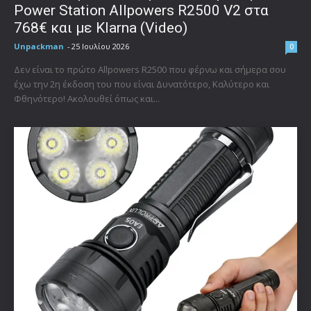
Power Station Allpowers R2500 V2 στα
768€ και με Klarna (Video)
Unpackman
-
25 Ιουλίου 2026
0
Δεν είναι το πρώτο Allpowers R2500 που φέρνω και σήμερα σου
έχω την 2η έκδοση του που είναι Δυνατότερο, Καλύτερο και
Φθηνότερο! Ακολουθεί όπως και...