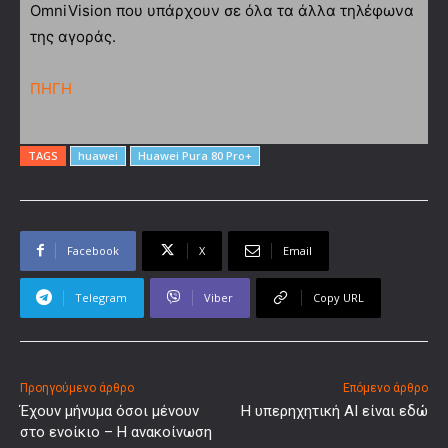
OmniVision που υπάρχουν σε όλα τα άλλα τηλέφωνα
της αγοράς.
ΠΗΓΗ
TAGS
huawei
Huawei Pura 80 Pro+
Facebook
X
Email
Telegram
Viber
Copy URL
Προηγούμενο άρθρο
Επόμενο άρθρο
Έχουν μήνυμα όσοι μένουν
Η υπερηχητική ΑΙ είναι εδώ
στο ενοίκιο – Η ανακοίνωση