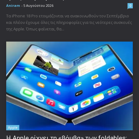
Aniram
-
5 Αυγούστου 2026
0
Τα iPhone 18 Pro ετοιμάζονται να ανακοινωθούν τον Σεπτέμβριο
και πλέον έχουμε όλες τις πληροφορίες για τις νεότερες συσκευές
της Apple. Όπως φαίνεται, θα...
Apple
Η Apple ρίχνει τη «βόμβα» των foldables: