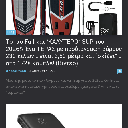
Blog
To πιο Full και “ΚΑΛΥΤΕΡΟ” SUP του
2026!? Ένα ΤΕΡΑΣ με προδιαγραφή βάρους
230 κιλών… είναι 3,50 μέτρα και “σκίζει”…
στα 172€ κομπλέ! (Βίντεο)
Unpackman
-
3 Αυγούστου 2026
0
Μου Ζητήσατε το πιο Ψαγμένο και Full Sup για το 2026... Και Είναι
απίστευτα ποιοτικό, γρήγορο και σταθερό χάρις στα 3 Fin's και το
"τεράστιο"...