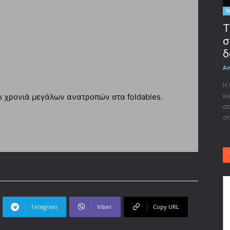
Ν
Τ
σ
δ
A
Η
κυ
αι χρονιά μεγάλων ανατροπών στα foldables.
στ
στ
Telegram
Viber
Copy URL