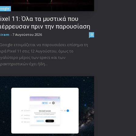
oogle
ixel 11: Όλα τα μυστικά που
ιέρρευσαν πριν την παρουσίαση
niram
-
7 Αυγούστου 2026
0
Google ετοιμάζεται να παρουσιάσει επίσημα τη
ιρά Pixel 11 στις 12 Αυγούστου, όμως το
γαλύτερο μέρος των specs και των
ρακτηριστικών έχει ήδη...