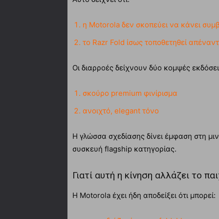
η Motorola δεν σκοπεύει να κάνει συ
το Razr Fold ίσως τοποθετηθεί απέναν
Οι διαρροές δείχνουν δύο κομψές εκδόσει
σκούρο premium φινίρισμα
ανοιχτό, elegant τόνο
Η γλώσσα σχεδίασης δίνει έμφαση στη μινι
συσκευή flagship κατηγορίας.
Γιατί αυτή η κίνηση αλλάζει το παι
Η Motorola έχει ήδη αποδείξει ότι μπορεί: