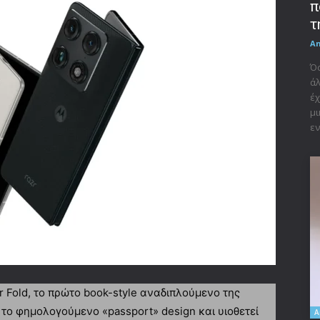
π
τ
A
Όσ
άλ
έχ
μι
εν
 Fold, το πρώτο book-style αναδιπλούμενο της
ά το φημολογούμενο «passport» design και υιοθετεί
A