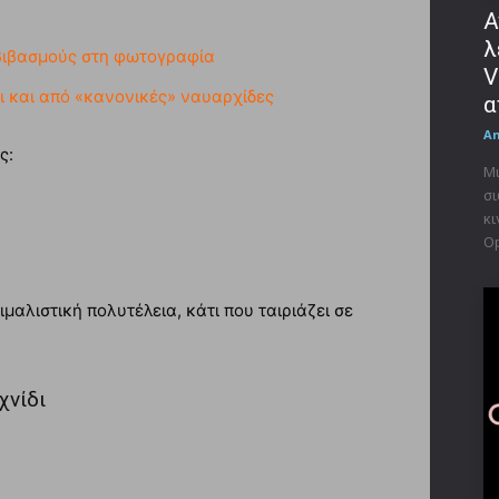
Α
λ
μβιβασμούς στη φωτογραφία
V
τι και από «κανονικές» ναυαρχίδες
α
A
ς:
Μι
σι
κι
Op
μαλιστική πολυτέλεια, κάτι που ταιριάζει σε
χνίδι