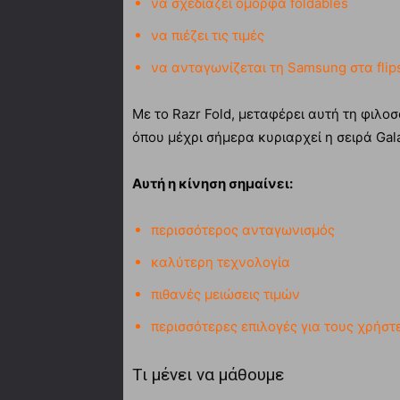
να σχεδιάζει όμορφα foldables
να πιέζει τις τιμές
να ανταγωνίζεται τη Samsung στα flip
Με το Razr Fold, μεταφέρει αυτή τη φιλοσ
όπου μέχρι σήμερα κυριαρχεί η σειρά Gala
Αυτή η κίνηση σημαίνει:
περισσότερος ανταγωνισμός
καλύτερη τεχνολογία
πιθανές μειώσεις τιμών
περισσότερες επιλογές για τους χρήστ
Τι μένει να μάθουμε