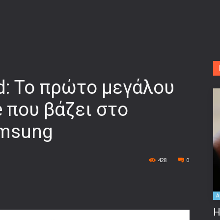
ld: Το πρώτο μεγάλου
e που βάζει στο
amsung
428
0
A
Η