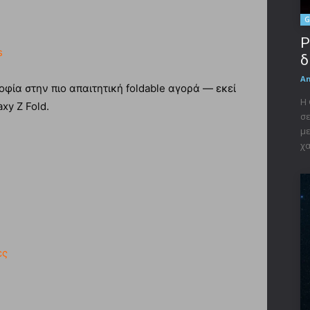
G
P
s
δ
A
οφία στην πιο απαιτητική foldable αγορά — εκεί
Η 
xy Z Fold.
σε
με
χα
ες