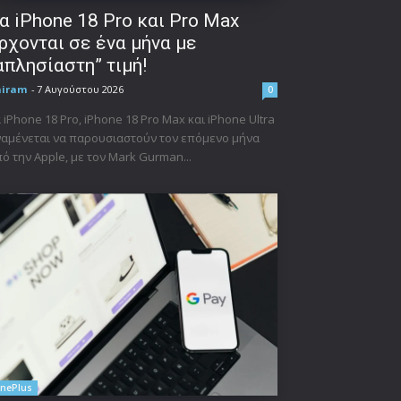
α iPhone 18 Pro και Pro Max
ρχονται σε ένα μήνα με
απλησίαστη” τιμή!
niram
-
7 Αυγούστου 2026
0
 iPhone 18 Pro, iPhone 18 Pro Max και iPhone Ultra
αμένεται να παρουσιαστούν τον επόμενο μήνα
ό την Apple, με τον Mark Gurman...
nePlus