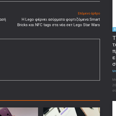
Επόμενο άρθρο
ίασή
Η Lego φέρνει ασύρματα φορτιζόμενα Smart
Bricks και NFC tags στα νέα σετ Lego Star Wars
B
T
τ
π
ε
σ
U
Μο
20
στ