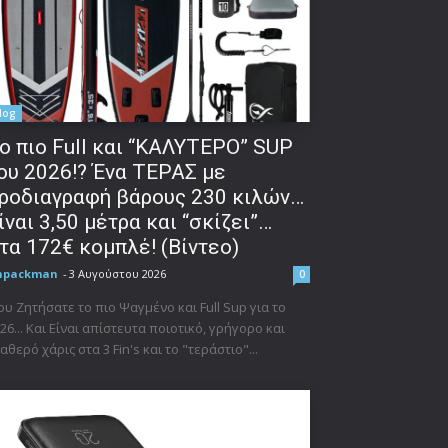
log
o πιο Full και “ΚΑΛΥΤΕΡΟ” SUP
ου 2026!? Ένα ΤΕΡΑΣ με
ροδιαγραφή βάρους 230 κιλών…
ίναι 3,50 μέτρα και “σκίζει”…
τα 172€ κομπλέ! (Βίντεο)
npackman
-
3 Αυγούστου 2026
0
υ Ζητήσατε το πιο Ψαγμένο και Full Sup για το
26... Και Είναι απίστευτα ποιοτικό, γρήγορο και
αθερό χάρις στα 3 Fin's και το "τεράστιο"...