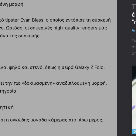
μένη μορφή.
Τ
έ
 tipster Evan Blass, ο οποίος εντόπισε τη συσκευή
“
. Ωστόσο, οι σημερινές high-quality renders μάς
A
όνα της συσκευής.
Τα
αν
απ
ίναι ψηλό και στενό, όπως η σειρά Galaxy Z Fold.
γει την πιο «δοκιμασμένη» αναδιπλούμενη μορφή,
τηγορία.
ητική
ίναι η ογκώδης μονάδα κάμερας στο πίσω μέρος.
O