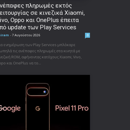
νέπαφες πληρωμές εκτός
ειτουργίας σε κινεζικά Xiaomi,
ivo, Oppo και OnePlus έπειτα
πό update των Play Services
niram
-
7 Αυγούστου 2026
0
α ενημέρωση των Play Services μπλόκαρε
ωπηλά τις ανέπαφες πληρωμές στα κινητά με
νεζική ROM, αφήνοντας κατόχους Xiaomi, Vivo,
po και OnePlus να το...