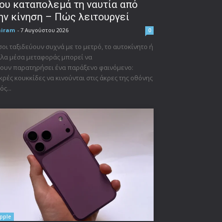
ου καταπολεμά τη ναυτία από
ην κίνηση – Πώς λειτουργεί
niram
-
7 Αυγούστου 2026
0
οι ταξιδεύουν συχνά με το μετρό, το αυτοκίνητο ή
λα μέσα μεταφοράς μπορεί να
ουν παρατηρήσει ένα παράξενο φαινόμενο:
κρές κουκκίδες να κινούνται στις άκρες της οθόνης
ός...
pple