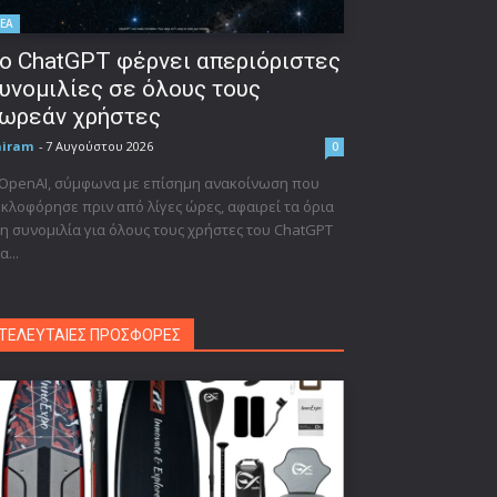
ΕΑ
ο ChatGPT φέρνει απεριόριστες
υνομιλίες σε όλους τους
ωρεάν χρήστες
niram
-
7 Αυγούστου 2026
0
 OpenAI, σύμφωνα με επίσημη ανακοίνωση που
κλοφόρησε πριν από λίγες ώρες, αφαιρεί τα όρια
η συνομιλία για όλους τους χρήστες του ChatGPT
α...
ΤΕΛΕΥΤΑΙΕΣ ΠΡΟΣΦΟΡΕΣ