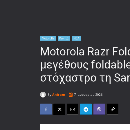
Motorolla
Κινητά
ΝΕΑ
Motorola Razr Fo
μεγέθους foldabl
στόχαστρο τη S
By
Aniram
7 Ιανουαρίου 2026