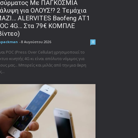
σύρματος Με ΠΑΓΚΟΣΜΙΑ
άλυψη για ΟΛΟΥΣ!? 2 Τεμάχια
ΑΖΙ… ALERVITES Baofeng AT1
OC 4G… Στα 79€ ΚΟΜΠΛΕ
βίντεο)
npackman
-
8 Αυγούστου 2026
0
ναι POC (Press Over Cellular) χρησιμοποιεί το
κτυο κινητής 4G κι είναι απόλυτα νόμιμος για
ους μας... Μπορείς και μιλάς από την μια άκρη
ς...