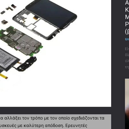
Α
Κ
Μ
P
(
U
Εί
δί
όλ
τη
α αλλάξει τον τρόπο με τον οποίο σχεδιάζονται τα
συσκευές με καλύτερη απόδοση. Ερευνητές