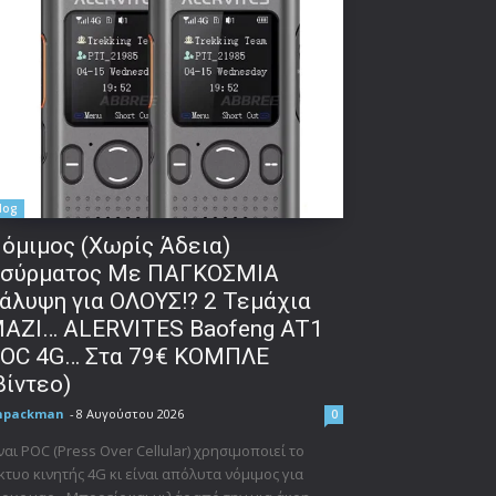
log
όμιμος (Χωρίς Άδεια)
σύρματος Με ΠΑΓΚΟΣΜΙΑ
άλυψη για ΟΛΟΥΣ!? 2 Τεμάχια
ΑΖΙ… ALERVITES Baofeng AT1
OC 4G… Στα 79€ ΚΟΜΠΛΕ
βίντεο)
npackman
-
8 Αυγούστου 2026
0
ναι POC (Press Over Cellular) χρησιμοποιεί το
κτυο κινητής 4G κι είναι απόλυτα νόμιμος για
δα: