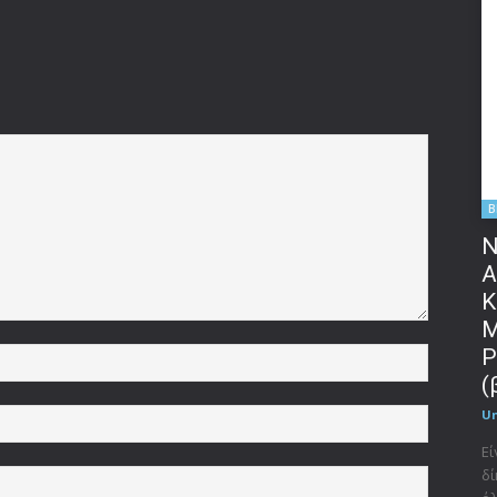
B
Ν
Α
Κ
Μ
P
Όνομα:*
(
U
Email:*
Εί
δί
Ιστοσελί