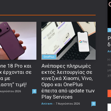
G
P
δ
A
OnePlus
Η 
σε
ne 18 Pro και
Ανέπαφες πληρωμές
με
x έρχονται σε
εκτός λειτουργίας σε
χα
να με
κινεζικά Xiaomi, Vivo,
αστη” τιμή!
Oppo και OnePlus
έπειτα από update των
Αυγούστου 2026
0
Play Services
Aniram
-
7 Αυγούστου 2026
0