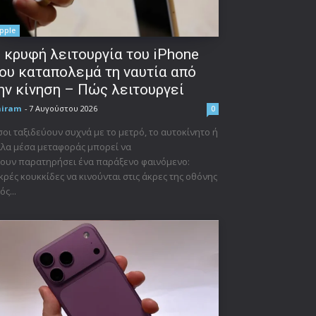
pple
 κρυφή λειτουργία του iPhone
ου καταπολεμά τη ναυτία από
ην κίνηση – Πώς λειτουργεί
niram
-
7 Αυγούστου 2026
0
οι ταξιδεύουν συχνά με το μετρό, το αυτοκίνητο ή
λα μέσα μεταφοράς μπορεί να
ουν παρατηρήσει ένα παράξενο φαινόμενο:
κρές κουκκίδες να κινούνται στις άκρες της οθόνης
ός...