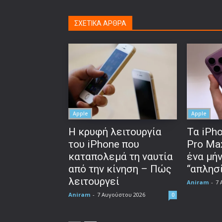
ΣΧΕΤΙΚΑ ΑΡΘΡΑ
Apple
Apple
Η κρυφή λειτουργία
Τα iPho
του iPhone που
Pro Ma
καταπολεμά τη ναυτία
ένα μή
από την κίνηση – Πώς
“απλησί
λειτουργεί
Aniram
-
7 
Aniram
-
7 Αυγούστου 2026
0