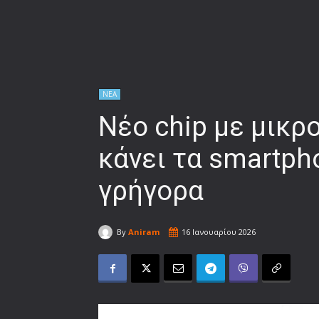
ΝΕΑ
Νέο chip με μικρ
κάνει τα smartph
γρήγορα
By
Aniram
16 Ιανουαρίου 2026