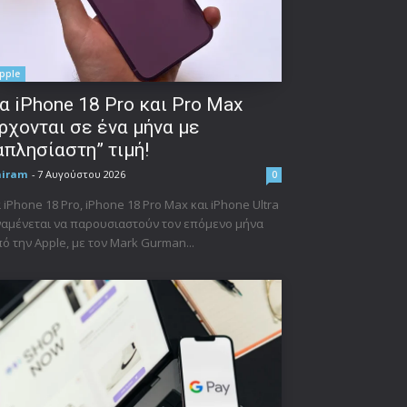
pple
α iPhone 18 Pro και Pro Max
ρχονται σε ένα μήνα με
απλησίαστη” τιμή!
niram
-
7 Αυγούστου 2026
0
 iPhone 18 Pro, iPhone 18 Pro Max και iPhone Ultra
αμένεται να παρουσιαστούν τον επόμενο μήνα
ό την Apple, με τον Mark Gurman...