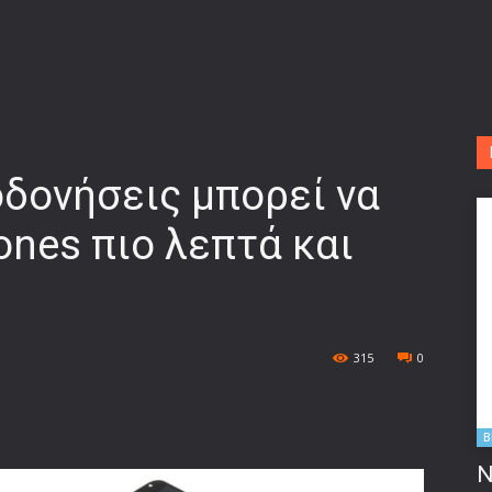
οδονήσεις μπορεί να
ones πιο λεπτά και
315
0
B
Ν