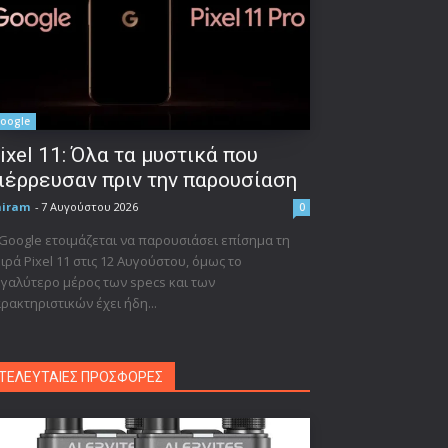
oogle
ixel 11: Όλα τα μυστικά που
ιέρρευσαν πριν την παρουσίαση
niram
-
7 Αυγούστου 2026
0
Google ετοιμάζεται να παρουσιάσει επίσημα τη
ιρά Pixel 11 στις 12 Αυγούστου, όμως το
γαλύτερο μέρος των specs και των
ρακτηριστικών έχει ήδη...
ΤΕΛΕΥΤΑΙΕΣ ΠΡΟΣΦΟΡΕΣ