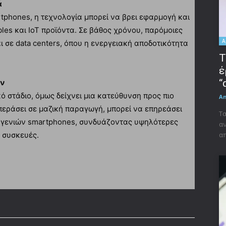
ά
rtphones, η τεχνολογία μπορεί να βρει εφαρμογή και
les και IoT προϊόντα. Σε βάθος χρόνου, παρόμοιες
A
 σε data centers, όπου η ενεργειακή αποδοτικότητα
Τ
έ
“
ών
ό στάδιο, όμως δείχνει μια κατεύθυνση προς πιο
A
περάσει σε μαζική παραγωγή, μπορεί να επηρεάσει
Τα
 γενιών smartphones, συνδυάζοντας υψηλότερες
αν
ς συσκευές.
απ