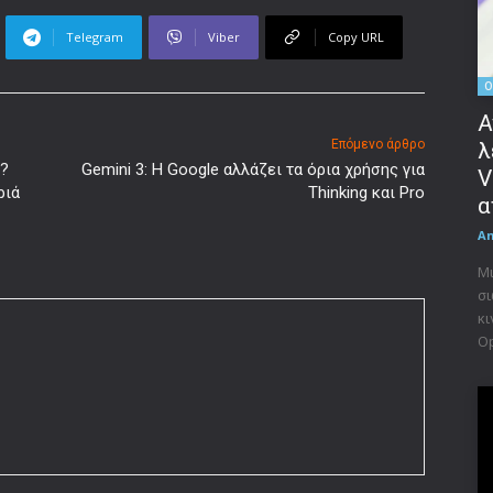
Telegram
Viber
Copy URL
O
Α
Επόμενο άρθρο
λ
υ?
Gemini 3: Η Google αλλάζει τα όρια χρήσης για
V
ριά
Thinking και Pro
α
A
Μι
σι
κι
Op