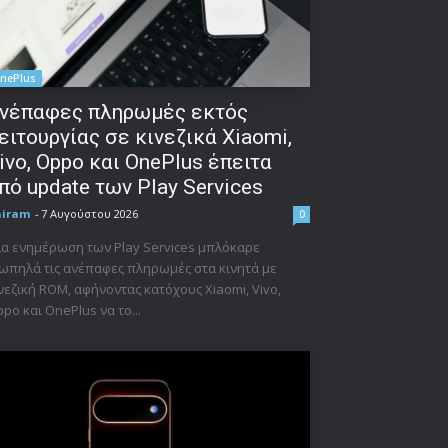
nePlus
νέπαφες πληρωμές εκτός
ειτουργίας σε κινεζικά Xiaomi,
ivo, Oppo και OnePlus έπειτα
πό update των Play Services
niram
-
7 Αυγούστου 2026
0
α ενημέρωση των Play Services μπλόκαρε
ωπηλά τις ανέπαφες πληρωμές στα κινητά με
νεζική ROM, αφήνοντας κατόχους Xiaomi, Vivo,
po και OnePlus να το...