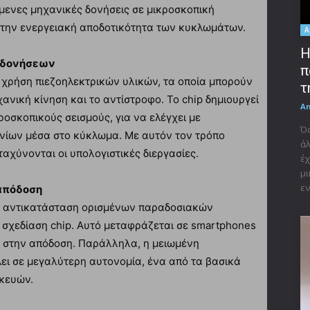
όμενες μηχανικές δονήσεις σε μικροσκοπική
 την ενεργειακή αποδοτικότητα των κυκλωμάτων.
A
Η
ροδονήσεων
π
η χρήση πιεζοηλεκτρικών υλικών, τα οποία μπορούν
τ
νική κίνηση και το αντίστροφο. Το chip δημιουργεί
A
ροσκοπικούς σεισμούς, για να ελέγχει με
Όσ
ονίων μέσα στο κύκλωμα. Με αυτόν τον τρόπο
άλ
ταχύνονται οι υπολογιστικές διεργασίες.
έχ
μι
εν
 απόδοση
ην αντικατάσταση ορισμένων παραδοσιακών
σχεδίαση chip. Αυτό μεταφράζεται σε smartphones
ς στην απόδοση. Παράλληλα, η μειωμένη
ει σε μεγαλύτερη αυτονομία, ένα από τα βασικά
κευών.