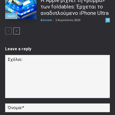
Η Apple ρίχνει τη «βόμβα»
των foldables: Έρχεται το
αναδιπλούμενο iPhone Ultra
Apple
Aniram
-
5 Αυγούστου 2026
0
Leave a reply
Σχόλιο:
Όν