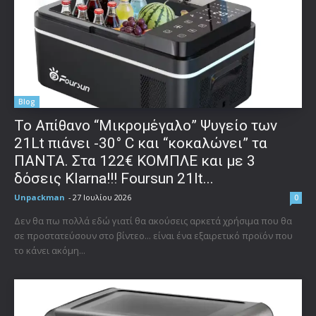
Blog
Το Απίθανο “Μικρομέγαλο” Ψυγείο των
21Lt πιάνει -30° C και “κοκαλώνει” τα
ΠΑΝΤΑ. Στα 122€ ΚΟΜΠΛΕ και με 3
δόσεις Klarna!!! Foursun 21lt...
Unpackman
-
27 Ιουλίου 2026
0
Δεν θα πω πολλά εδώ γιατί θα ακούσεις αρκετά χρήσιμα που θα
σε προστατεύσουν στο βίντεο... είναι ένα εξαιρετικό προϊόν που
το κάνει ακόμη...