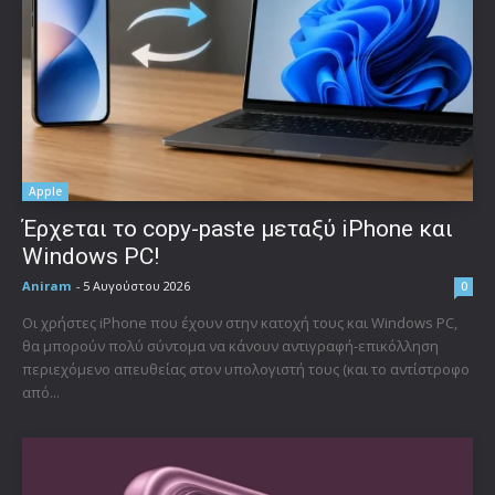
Apple
Έρχεται το copy-paste μεταξύ iPhone και
Windows PC!
Aniram
-
5 Αυγούστου 2026
0
Οι χρήστες iPhone που έχουν στην κατοχή τους και Windows PC,
θα μπορούν πολύ σύντομα να κάνουν αντιγραφή-επικόλληση
περιεχόμενο απευθείας στον υπολογιστή τους (και το αντίστροφο
από...