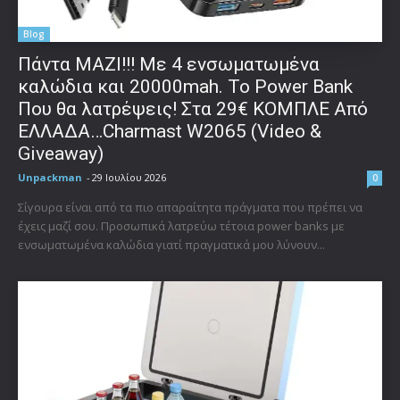
Blog
Πάντα ΜΑΖΙ!!! Με 4 ενσωματωμένα
καλώδια και 20000mah. Το Power Bank
Που θα λατρέψεις! Στα 29€ ΚΟΜΠΛΕ Από
ΕΛΛΑΔΑ…Charmast W2065 (Video &
Giveaway)
Unpackman
-
29 Ιουλίου 2026
0
Σίγουρα είναι από τα πιο απαραίτητα πράγματα που πρέπει να
έχεις μαζί σου. Προσωπικά λατρεύω τέτοια power banks με
ενσωματωμένα καλώδια γιατί πραγματικά μου λύνουν...