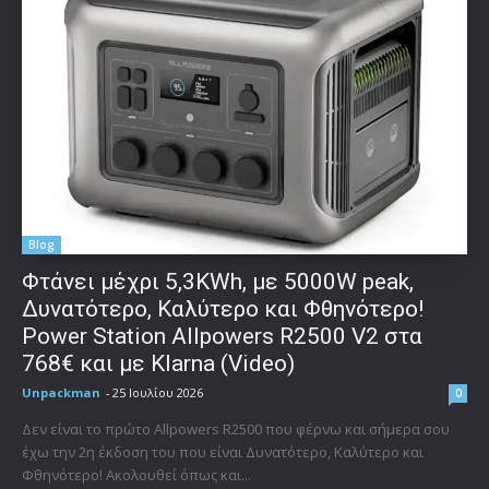
Blog
Φτάνει μέχρι 5,3KWh, με 5000W peak,
Δυνατότερο, Καλύτερο και Φθηνότερο!
Power Station Allpowers R2500 V2 στα
768€ και με Klarna (Video)
Unpackman
-
25 Ιουλίου 2026
0
Δεν είναι το πρώτο Allpowers R2500 που φέρνω και σήμερα σου
έχω την 2η έκδοση του που είναι Δυνατότερο, Καλύτερο και
Φθηνότερο! Ακολουθεί όπως και...