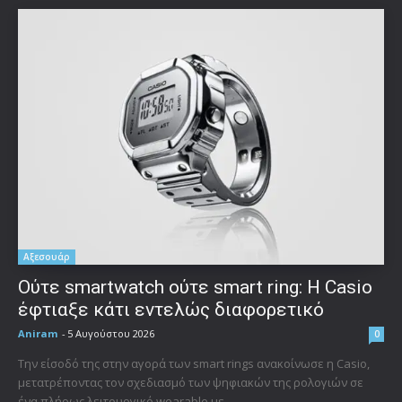
Αξεσουάρ
Ούτε smartwatch ούτε smart ring: Η Casio
έφτιαξε κάτι εντελώς διαφορετικό
Aniram
-
5 Αυγούστου 2026
0
Την είσοδό της στην αγορά των smart rings ανακοίνωσε η Casio,
μετατρέποντας τον σχεδιασμό των ψηφιακών της ρολογιών σε
ένα πλήρως λειτουργικό wearable με...