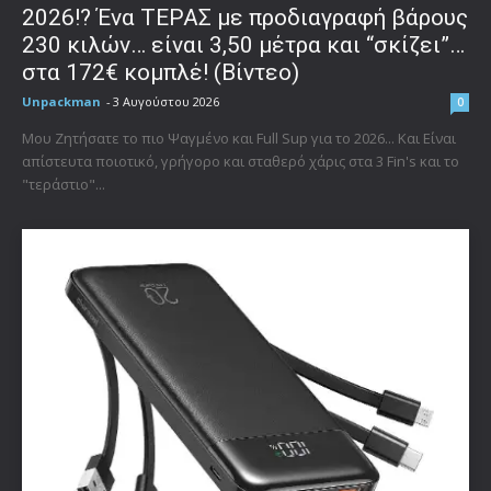
2026!? Ένα ΤΕΡΑΣ με προδιαγραφή βάρους
230 κιλών… είναι 3,50 μέτρα και “σκίζει”…
στα 172€ κομπλέ! (Βίντεο)
Unpackman
-
3 Αυγούστου 2026
0
Μου Ζητήσατε το πιο Ψαγμένο και Full Sup για το 2026... Και Είναι
απίστευτα ποιοτικό, γρήγορο και σταθερό χάρις στα 3 Fin's και το
"τεράστιο"...