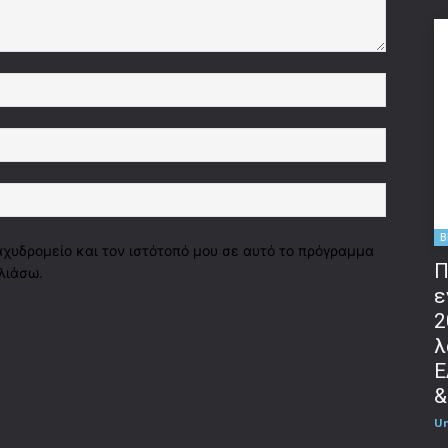
Όνομα:*
Email:*
Ιστοσελί
B
αχυδρομείο και τον ιστότοπό μου σε αυτό το πρόγραμμα
Π
λιάσω.
ε
2
λ
Ε
&
U