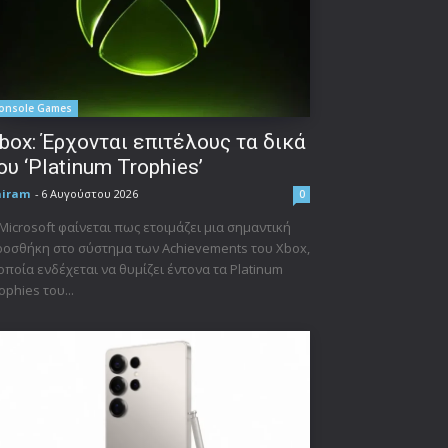
onsole Games
box: Έρχονται επιτέλους τα δικά
ου ‘Platinum Trophies’
niram
-
6 Αυγούστου 2026
0
Microsoft φαίνεται πως ετοιμάζει μια σημαντική
οσθήκη στο σύστημα των Achievements του Xbox,
οποία ενδέχεται να θυμίζει έντονα τα Platinum
ophies του...