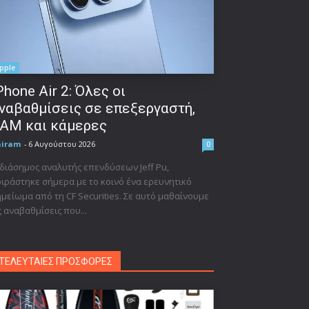
pple
Phone Air 2: Όλες οι
ναβαθμίσεις σε επεξεργαστή,
AM και κάμερες
niram
-
6 Αυγούστου 2026
0
διάσημος αναλυτής επενδύσεων Jeff Pu,
ιράστηκε σήμερα με το κοινό ένα ερευνητικό
μείωμα από τη CF Securities. Σε αυτό μαθαίνουμε
ς αναβαθμίσεις που...
ΤΕΛΕΥΤΑΙΕΣ ΠΡΟΣΦΟΡΕΣ