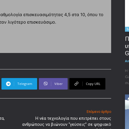
βαθμολογία επισκευασιμότητας 4,5 στα 10, όπου το
ήταν λιγότερο επισκευάσιμο.
S
Π
υ
G
A
Η 
Ga
συ
Telegram
Viber
Copy URL
Επόμενο άρθρο
τα,
Η νέα τεχνολογία που επιτρέπει στους
ανθρώπους να βιώνουν “γεύσεις” σε ψηφιακό