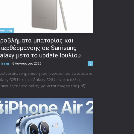
amsung
ροβλήματα μπαταρίας και
περθέρμανσης σε Samsung
alaxy μετά το update Ιουλίου
niram
-
6 Αυγούστου 2026
0
τελευταία ενημέρωση του Ιουλίου που έφτασε στα
laxy S25 Ultra, τα Galaxy S26 Ultra και άλλες
σκευές της εταιρείας, φαίνεται πως έφερε μαζί...