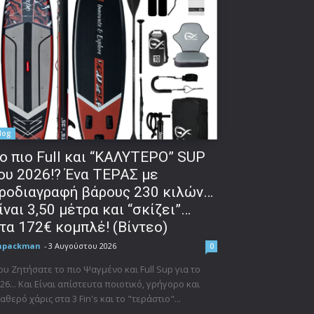
log
o πιο Full και “ΚΑΛΥΤΕΡΟ” SUP
ου 2026!? Ένα ΤΕΡΑΣ με
ροδιαγραφή βάρους 230 κιλών…
ίναι 3,50 μέτρα και “σκίζει”…
τα 172€ κομπλέ! (Βίντεο)
npackman
-
3 Αυγούστου 2026
0
υ Ζητήσατε το πιο Ψαγμένο και Full Sup για το
26... Και Είναι απίστευτα ποιοτικό, γρήγορο και
αθερό χάρις στα 3 Fin's και το "τεράστιο"...