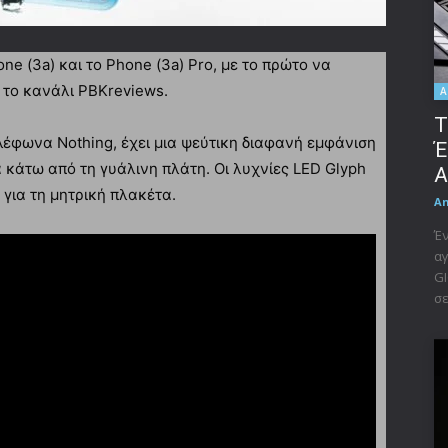
e (3a) και το Phone (3a) Pro, με το πρώτο να
 το κανάλι PBKreviews.
A
Τ
λέφωνα Nothing, έχει μια ψεύτικη διαφανή εμφάνιση
Έ
α κάτω από τη γυάλινη πλάτη. Οι λυχνίες LED Glyph
A
για τη μητρική πλακέτα.
A
Έν
αγ
GI
σε