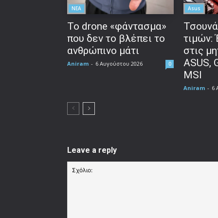
ΝΕΑ
Asus
Το drone «φάντασμα»
Τσουνά
που δεν το βλέπει το
τιμών:
ανθρώπινο μάτι
στις μη
ASUS, 
Aniram
-
6 Αυγούστου 2026
0
MSI
Aniram
-
6 
Leave a reply