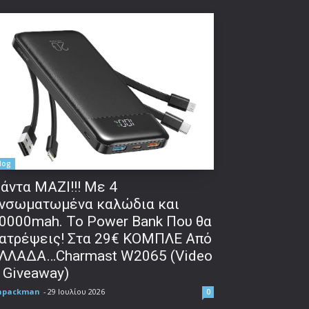
δα:
log
άντα ΜΑΖΙ!!! Με 4
νσωματωμένα καλώδια και
0000mah. Το Power Bank Που θα
ατρέψεις! Στα 29€ ΚΟΜΠΛΕ Από
ΛΛΑΔΑ…Charmast W2065 (Video
 Giveaway)
npackman
-
29 Ιουλίου 2026
0