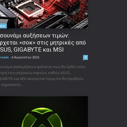
sus
σουνάμι αυξήσεων τιμών:
ρχεται «σοκ» στις μητρικές από
SUS, GIGABYTE και MSI
niram
-
6 Αυγούστου 2026
0
α κύμα ανατιμήσεων φαίνεται πως θα έρθει στην
ορά των μητρικών καρτών, καθώς ASUS,
GABYTE και MSI ακούγεται τώρα ότι θα προβούν
 σημαντικές...