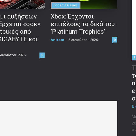
Console Games
μι αυξήσεων
Xbox: Έρχονται
 Έρχεται «σοκ»
επιτέλους τα δικά του
τρικές από
‘Platinum Trophies’
GIGABYTE και
Aniram
-
6 Αυγούστου 2026
0
Αυγούστου 2026
0
B
T
τ
π
ε
σ
U
Μο
20
στ