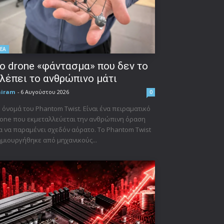
ΕΑ
ο drone «φάντασμα» που δεν το
λέπει το ανθρώπινο μάτι
niram
-
6 Αυγούστου 2026
0
 όνομά του Phantom Twist. Είναι ένα πειραματικό
one που εκμεταλλεύεται την ανθρώπινη όραση
α να παραμένει σχεδόν αόρατο. Το Phantom Twist
μιουργήθηκε από μηχανικούς...