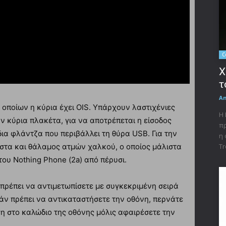
C
X
τ
A
ν οποίων η κύρια έχει OIS. Υπάρχουν λαστιχένιες
Η 
 κύρια πλακέτα, για να αποτρέπεται η είσοδος
πρ
δια φλάντζα που περιβάλλει τη θύρα USB. Για την
η 
στα και θάλαμος ατμών χαλκού, ο οποίος μάλιστα
Tr
ου Nothing Phone (2a) από πέρυσι.
 πρέπει να αντιμετωπίσετε με συγκεκριμένη σειρά
 Εάν πρέπει να αντικαταστήσετε την οθόνη, περνάτε
η στο καλώδιο της οθόνης μόλις αφαιρέσετε την