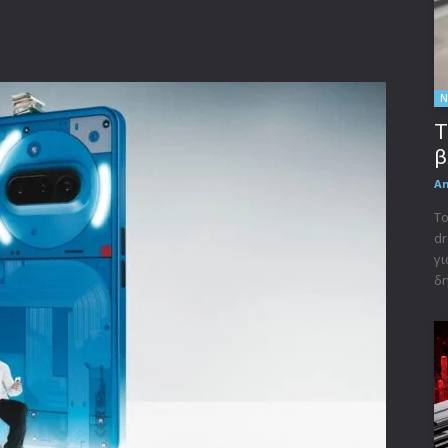
Ν
Τ
β
A
Το
dr
γι
δη