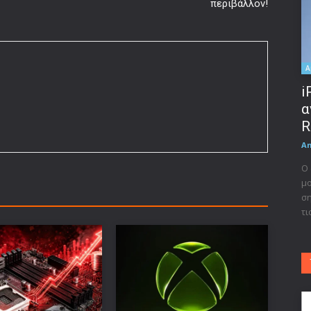
περιβάλλον!
A
i
α
R
A
Ο 
μο
ση
τι