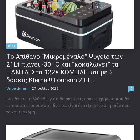
Blog
Το Απίθανο “Μικρομέγαλο” Ψυγείο των
21Lt πιάνει -30° C και “κοκαλώνει” τα
ΠΑΝΤΑ. Στα 122€ ΚΟΜΠΛΕ και με 3
δόσεις Klarna!!! Foursun 21lt...
Unpackman
-
27 Ιουλίου 2026
0
Δεν θα πω πολλά εδώ γιατί θα ακούσεις αρκετά χρήσιμα που θα
σε προστατεύσουν στο βίντεο... είναι ένα εξαιρετικό προϊόν που
το κάνει ακόμη...