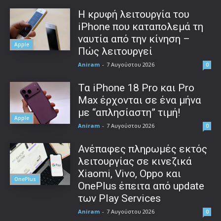
Η κρυφή λειτουργία του
iPhone που καταπολεμά τη
ναυτία από την κίνηση –
Apple
Πώς λειτουργεί
Aniram
-
7 Αυγούστου 2026
0
Τα iPhone 18 Pro και Pro
Max έρχονται σε ένα μήνα
με “απλησίαστη” τιμή!
Apple
Aniram
-
7 Αυγούστου 2026
0
Ανέπαφες πληρωμές εκτός
λειτουργίας σε κινεζικά
Xiaomi, Vivo, Oppo και
OnePlus
OnePlus έπειτα από update
των Play Services
Aniram
-
7 Αυγούστου 2026
0