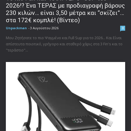
2026!? Ένα ΤΕΡΑΣ με προδιαγραφή βάρους
230 κιλών… είναι 3,50 μέτρα και “σκίζει”…
στα 172€ κομπλέ! (Βίντεο)
Unpackman
-
3 Αυγούστου 2026
0
Μου Ζητήσατε το πιο Ψαγμένο και Full Sup για το 2026... Και Είναι
απίστευτα ποιοτικό, γρήγορο και σταθερό χάρις στα 3 Fin's και το
"τεράστιο"...