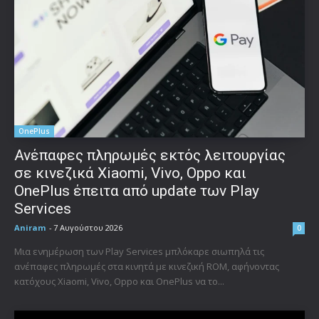
OnePlus
Ανέπαφες πληρωμές εκτός λειτουργίας
σε κινεζικά Xiaomi, Vivo, Oppo και
OnePlus έπειτα από update των Play
Services
Aniram
-
7 Αυγούστου 2026
0
Μια ενημέρωση των Play Services μπλόκαρε σιωπηλά τις
ανέπαφες πληρωμές στα κινητά με κινεζική ROM, αφήνοντας
κατόχους Xiaomi, Vivo, Oppo και OnePlus να το...