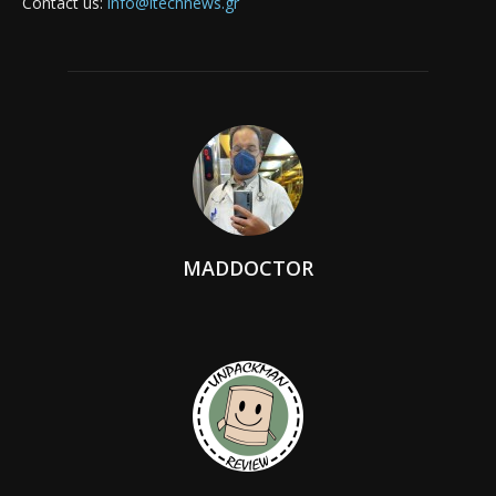
Contact us:
info@itechnews.gr
MADDOCTOR