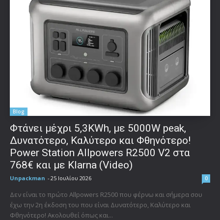
Blog
Φτάνει μέχρι 5,3KWh, με 5000W peak,
Δυνατότερο, Καλύτερο και Φθηνότερο!
Power Station Allpowers R2500 V2 στα
768€ και με Klarna (Video)
Unpackman
-
25 Ιουλίου 2026
0
Δεν είναι το πρώτο Allpowers R2500 που φέρνω και σήμερα σου
έχω την 2η έκδοση του που είναι Δυνατότερο, Καλύτερο και
Φθηνότερο! Ακολουθεί όπως και...