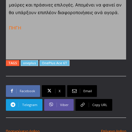
μαύρες και πράσινες επιλογές. Απομένει να φανεί αν
θα υπάρξουν επιπλέον διαφοροποιήσεις ανά αγορά.
ΠΗΓΗ
TAGS
oneplus
OnePlus Ace 6T
Facebook
X
Email
Telegram
Viber
Copy URL
Προηγούμενο άρθρο
Επόμενο άρθρο