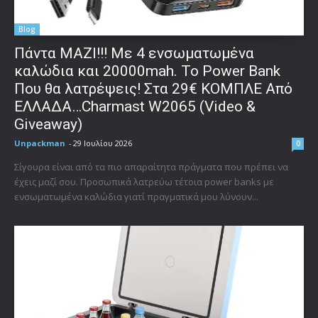
Blog
Πάντα ΜΑΖΙ!!! Με 4 ενσωματωμένα
καλώδια και 20000mah. Το Power Bank
Που θα λατρέψεις! Στα 29€ ΚΟΜΠΛΕ Από
ΕΛΛΑΔΑ…Charmast W2065 (Video &
Giveaway)
Unpackman
-
29 Ιουλίου 2026
0
Σίγουρα είναι από τα πιο απαραίτητα πράγματα που πρέπει να
έχεις μαζί σου. Προσωπικά λατρεύω τέτοια power banks με
ενσωματωμένα καλώδια γιατί πραγματικά μου λύνουν...