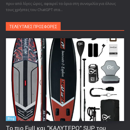
πριν από λίγες ώρες, αφαιρεί τα όρια στη συνομιλία για όλους
τους χρήστες του ChatGPT στα...
ΤΕΛΕΥΤΑΙΕΣ ΠΡΟΣΦΟΡΕΣ
Blog
To πιο Full και “ΚΑΛΥΤΕΡΟ” SUP του