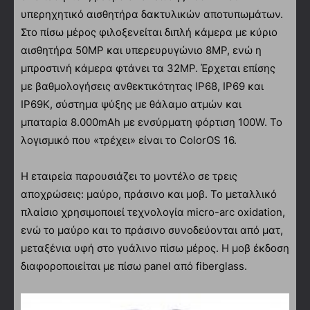
υπερηχητικό αισθητήρα δακτυλικών αποτυπωμάτων.
Στο πίσω μέρος φιλοξενείται διπλή κάμερα με κύριο
αισθητήρα 50MP και υπερευρυγώνιο 8MP, ενώ η
μπροστινή κάμερα φτάνει τα 32MP. Έρχεται επίσης
με βαθμολογήσεις ανθεκτικότητας IP68, IP69 και
IP69K, σύστημα ψύξης με θάλαμο ατμών και
μπαταρία 8.000mAh με ενσύρματη φόρτιση 100W. Το
λογισμικό που «τρέχει» είναι το ColorOS 16.
Η εταιρεία παρουσιάζει το μοντέλο σε τρεις
αποχρώσεις: μαύρο, πράσινο και μοβ. Το μεταλλικό
πλαίσιο χρησιμοποιεί τεχνολογία micro-arc oxidation,
ενώ το μαύρο και το πράσινο συνοδεύονται από ματ,
μεταξένια υφή στο γυάλινο πίσω μέρος. Η μοβ έκδοση
διαφοροποιείται με πίσω panel από fiberglass.