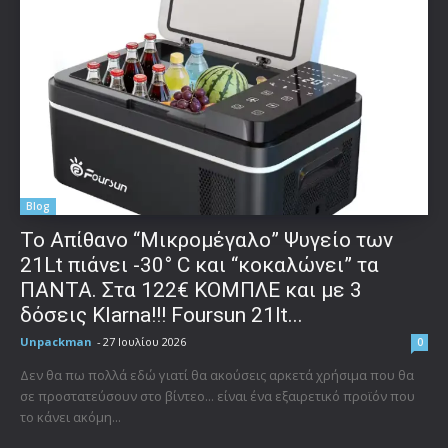
Blog
Το Απίθανο “Μικρομέγαλο” Ψυγείο των
21Lt πιάνει -30° C και “κοκαλώνει” τα
ΠΑΝΤΑ. Στα 122€ ΚΟΜΠΛΕ και με 3
δόσεις Klarna!!! Foursun 21lt...
Unpackman
-
27 Ιουλίου 2026
0
Δεν θα πω πολλά εδώ γιατί θα ακούσεις αρκετά χρήσιμα που θα
σε προστατεύσουν στο βίντεο... είναι ένα εξαιρετικό προϊόν που
το κάνει ακόμη...