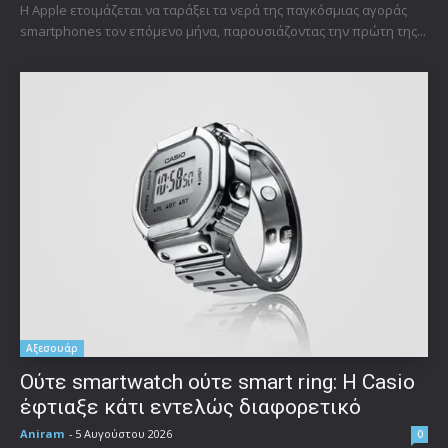
Η Apple ετοιμάζεται να ταράξει τα νερά της παγκόσμιας αγοράς
smartphones τον επόμενο μήνα, παρουσιάζοντας την πρώτη της...
Αξεσουάρ
Ούτε smartwatch ούτε smart ring: Η Casio
έφτιαξε κάτι εντελώς διαφορετικό
Aniram
-
5 Αυγούστου 2026
0