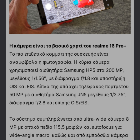
Η κάμερα είναι το βασικό χαρτί του realme 16 Pro+
Το πιο επιθετικό κομμάτι της συσκευής είναι
αναμφίβολα η φωτογραφία. Η κύρια κάμερα
χρησιμοποιεί αισθητήρα Samsung HP5 στα 200 MP,
μεγέθους 1/1.56″, με διάφραγμα f/1.8 και υποστήριξη
OIS και EIS. Δίπλα της υπάρχει τηλεφακός πορτρέτου
50 MP με αισθητήρα Samsung JN5 μεγέθους 1/2.75″,
διάφραγμα f/2.8 και επίσης OIS/EIS.
Το σύστημα συμπληρώνεται από ultra-wide κάμερα 8
MP με οπτικό πεδίο 115,5 μοιρών και autofocus για
wide-angle macro, καθώς και από εμπρόσθια κάμερα