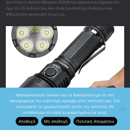
Δεν είναι το πρώτο Allpowers R2500 που φέρνω και σήμερα σου
έχω την 2η έκδοση του που είναι Δυνατότερο, Καλύτερο και
Φθηνότερο! Ακολουθεί όπως και...
Χρησιμοποιούμε cookies για να διασφαλίσουμε ότι σας
προσφέρουμε την καλύτερη εμπειρία στον ιστότοπό μας. Εάν
συνεχίσετε να χρησιμοποιείτε αυτόν τον ιστότοπο, θα
Blog
υποθέσουμε ότι είστε ευχαριστημένοι με αυτό.
Astrolux ΕΑ05: Με 6200 Lumens! Ο πιο
Αποδοχή
Μη αποδοχή
Πολιτική Aπορρήτου
“ΨΑΓΜΕΝΟΣ” Διπλής Δέσμης mini