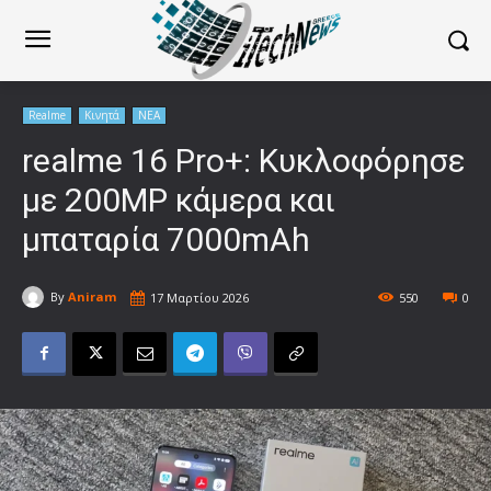
Realme
Κινητά
ΝΕΑ
realme 16 Pro+: Κυκλοφόρησε
με 200MP κάμερα και
μπαταρία 7000mAh
By
Aniram
17 Μαρτίου 2026
550
0