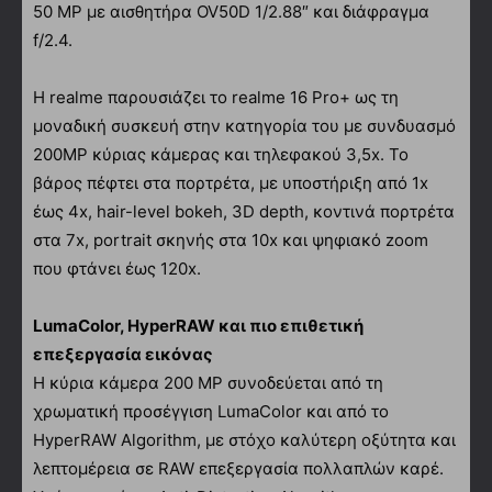
50 MP με αισθητήρα OV50D 1/2.88″ και διάφραγμα
f/2.4.
Η realme παρουσιάζει το realme 16 Pro+ ως τη
μοναδική συσκευή στην κατηγορία του με συνδυασμό
200MP κύριας κάμερας και τηλεφακού 3,5x. Το
βάρος πέφτει στα πορτρέτα, με υποστήριξη από 1x
έως 4x, hair-level bokeh, 3D depth, κοντινά πορτρέτα
στα 7x, portrait σκηνής στα 10x και ψηφιακό zoom
που φτάνει έως 120x.
LumaColor, HyperRAW και πιο επιθετική
επεξεργασία εικόνας
Η κύρια κάμερα 200 MP συνοδεύεται από τη
χρωματική προσέγγιση LumaColor και από το
HyperRAW Algorithm, με στόχο καλύτερη οξύτητα και
λεπτομέρεια σε RAW επεξεργασία πολλαπλών καρέ.