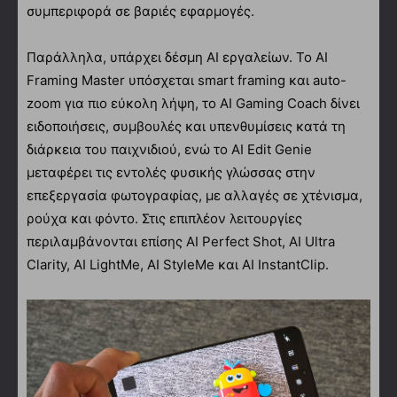
συμπεριφορά σε βαριές εφαρμογές.
Παράλληλα, υπάρχει δέσμη AI εργαλείων. Το AI
Framing Master υπόσχεται smart framing και auto-
zoom για πιο εύκολη λήψη, το AI Gaming Coach δίνει
ειδοποιήσεις, συμβουλές και υπενθυμίσεις κατά τη
διάρκεια του παιχνιδιού, ενώ το AI Edit Genie
μεταφέρει τις εντολές φυσικής γλώσσας στην
επεξεργασία φωτογραφίας, με αλλαγές σε χτένισμα,
ρούχα και φόντο. Στις επιπλέον λειτουργίες
περιλαμβάνονται επίσης AI Perfect Shot, AI Ultra
Clarity, AI LightMe, AI StyleMe και AI InstantClip.