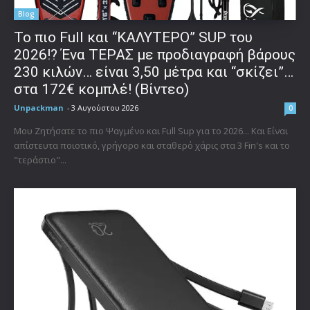
Blog
To πιο Full και “ΚΑΛΥΤΕΡΟ” SUP του
2026!? Ένα ΤΕΡΑΣ με προδιαγραφή βάρους
230 κιλών… είναι 3,50 μέτρα και “σκίζει”…
στα 172€ κομπλέ! (Βίντεο)
Unpackman
-
3 Αυγούστου 2026
0
Μου Ζητήσατε το πιο Ψαγμένο και Full Sup για το 2026... Και Είναι
απίστευτα ποιοτικό, γρήγορο και σταθερό χάρις στα 3 Fin's και το
"τεράστιο"...