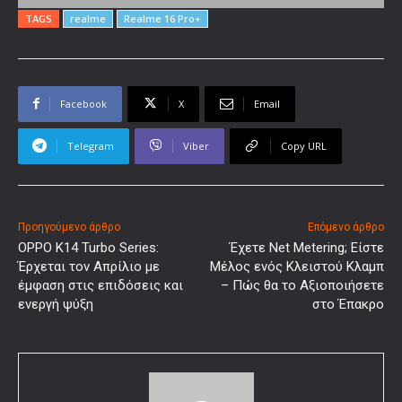
TAGS
realme
Realme 16 Pro+
Facebook
X
Email
Telegram
Viber
Copy URL
Προηγούμενο άρθρο
Επόμενο άρθρο
OPPO K14 Turbo Series:
Έχετε Net Metering; Είστε
Έρχεται τον Απρίλιο με
Μέλος ενός Κλειστού Κλαμπ
έμφαση στις επιδόσεις και
– Πώς θα το Αξιοποιήσετε
ενεργή ψύξη
στο Έπακρο