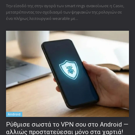
Την είσοδό της στην αγορά των smart rings ανακοίνωσε η Casio,
μετατρέποντας τον σχεδιασμό των ψηφιακών της ρολογιών σε
ένα πλήρως λειτουργικό wearable με...
Android
Ρύθμισε σωστά το VPN σου στο Android —
αλλιώς προστατεύεσαι μόνο στα χαρτιά!