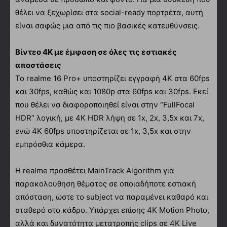
θέλει να ξεχωρίσει στα social-ready πορτρέτα, αυτή
είναι σαφώς μια από τις πιο βασικές κατευθύνσεις.
Βίντεο 4K με έμφαση σε όλες τις εστιακές
αποστάσεις
Το realme 16 Pro+ υποστηρίζει εγγραφή 4K στα 60fps
και 30fps, καθώς και 1080p στα 60fps και 30fps. Εκεί
που θέλει να διαφοροποιηθεί είναι στην “FullFocal
HDR” λογική, με 4K HDR λήψη σε 1x, 2x, 3,5x και 7x,
ενώ 4K 60fps υποστηρίζεται σε 1x, 3,5x και στην
εμπρόσθια κάμερα.
Η realme προσθέτει MainTrack Algorithm για
παρακολούθηση θέματος σε οποιαδήποτε εστιακή
απόσταση, ώστε το subject να παραμένει καθαρό και
σταθερό στο κάδρο. Υπάρχει επίσης 4K Motion Photo,
αλλά και δυνατότητα μετατροπής clips σε 4K Live