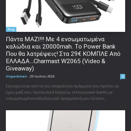
Blog
Πάντα ΜΑΖΙ!!! Με 4 ενσωματωμένα
καλώδια και 20000mah. Το Power Bank
Που θα λατρέψεις! Στα 29€ ΚΟΜΠΛΕ Από
ΕΛΛΑΔΑ…Charmast W2065 (Video &
Giveaway)
Unpackman
-
29 Ιουλίου 2026
0
Σίγουρα είναι από τα πιο απαραίτητα πράγματα που πρέπει να
έχεις μαζί σου. Προσωπικά λατρεύω τέτοια power banks με
ενσωματωμένα καλώδια γιατί πραγματικά μου λύνουν...