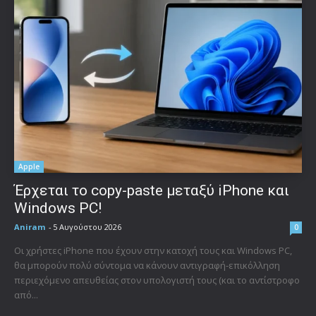
Apple
Έρχεται το copy-paste μεταξύ iPhone και
Windows PC!
Aniram
-
5 Αυγούστου 2026
0
Οι χρήστες iPhone που έχουν στην κατοχή τους και Windows PC,
θα μπορούν πολύ σύντομα να κάνουν αντιγραφή-επικόλληση
περιεχόμενο απευθείας στον υπολογιστή τους (και το αντίστροφο
από...