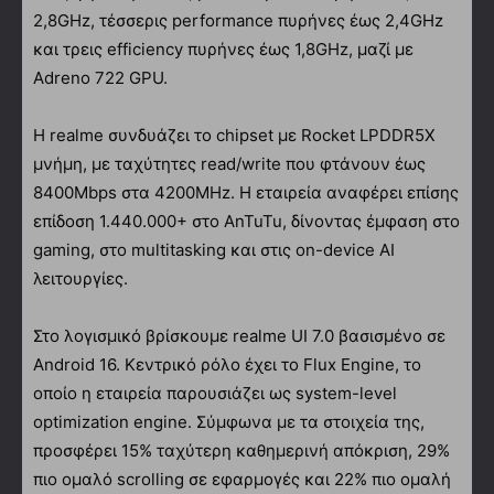
2,8GHz, τέσσερις performance πυρήνες έως 2,4GHz
και τρεις efficiency πυρήνες έως 1,8GHz, μαζί με
Adreno 722 GPU.
Η realme συνδυάζει το chipset με Rocket LPDDR5X
μνήμη, με ταχύτητες read/write που φτάνουν έως
8400Mbps στα 4200MHz. Η εταιρεία αναφέρει επίσης
επίδοση 1.440.000+ στο AnTuTu, δίνοντας έμφαση στο
gaming, στο multitasking και στις on-device AI
λειτουργίες.
Στο λογισμικό βρίσκουμε realme UI 7.0 βασισμένο σε
Android 16. Κεντρικό ρόλο έχει το Flux Engine, το
οποίο η εταιρεία παρουσιάζει ως system-level
optimization engine. Σύμφωνα με τα στοιχεία της,
προσφέρει 15% ταχύτερη καθημερινή απόκριση, 29%
πιο ομαλό scrolling σε εφαρμογές και 22% πιο ομαλή