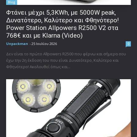
Blog
Φτάνει μέχρι 5,3KWh, με 5000W peak,
Δυνατότερο, Καλύτερο και Φθηνότερο!
Power Station Allpowers R2500 V2 στα
768€ και με Klarna (Video)
Unpackman
-
25 Ιουλίου 2026
0
Δεν είναι το πρώτο Allpowers R2500 που φέρνω και σήμερα σου
έχω την 2η έκδοση του που είναι Δυνατότερο, Καλύτερο και
Φθηνότερο! Ακολουθεί όπως και...