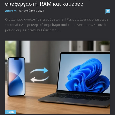
επεξεργαστή, RAM και κάμερες
Aniram
-
6 Αυγούστου 2026
0
Ο διάσημος αναλυτής επενδύσεων Jeff Pu, μοιράστηκε σήμερα με
το κοινό ένα ερευνητικό σημείωμα από τη CF Securities. Σε αυτό
μαθαίνουμε τις αναβαθμίσεις που...
Apple