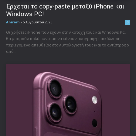
Έρχεται το copy-paste μεταξύ iPhone και
Windows PC!
Aniram
-
5 Αυγούστου 2026
0
Οι χρήστες iPhone που έχουν στην κατοχή τους και Windows PC,
θα μπορούν πολύ σύντομα να κάνουν αντιγραφή-επικόλληση
περιεχόμενο απευθείας στον υπολογιστή τους (και το αντίστροφο
από...