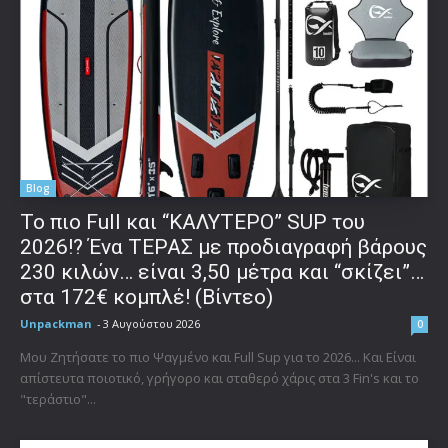
Blog
To πιο Full και “ΚΑΛΥΤΕΡΟ” SUP του
2026!? Ένα ΤΕΡΑΣ με προδιαγραφή βάρους
230 κιλών… είναι 3,50 μέτρα και “σκίζει”…
στα 172€ κομπλέ! (Βίντεο)
Unpackman
-
3 Αυγούστου 2026
0
Μου Ζητήσατε το πιο Ψαγμένο και Full Sup για το 2026... Και Είναι
απίστευτα ποιοτικό, γρήγορο και σταθερό χάρις στα 3 Fin's και το
"τεράστιο"...