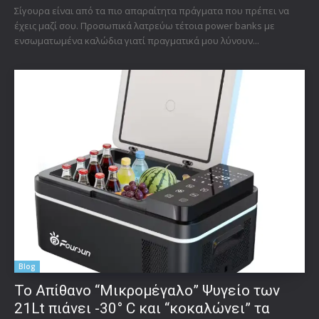
Σίγουρα είναι από τα πιο απαραίτητα πράγματα που πρέπει να
έχεις μαζί σου. Προσωπικά λατρεύω τέτοια power banks με
ενσωματωμένα καλώδια γιατί πραγματικά μου λύνουν...
Blog
Το Απίθανο “Μικρομέγαλο” Ψυγείο των
21Lt πιάνει -30° C και “κοκαλώνει” τα