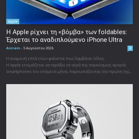
Apple
Η Apple ρίχνει τη «βόμβα» των foldables:
Έρχεται το αναδιπλούμενο iPhone Ultra
Aniram
-
5 Αυγούστου 2026
0
Η αναμονή επτά ετών φαίνεται πως λαμβάνει τέλος.
Η Apple ετοιμάζεται να ταράξει τα νερά της παγκόσμιας αγοράς
smartphones τον επόμενο μήνα, παρουσιάζοντας την πρώτη της...