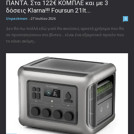
ΠΑΝΤΑ. Στα 122€ ΚΟΜΠΛΕ και με 3
δόσεις Klarna!!! Foursun 21lt...
Unpackman
-
27 Ιουλίου 2026
0
Δεν θα πω πολλά εδώ γιατί θα ακούσεις αρκετά χρήσιμα που θα
σε προστατεύσουν στο βίντεο... είναι ένα εξαιρετικό προϊόν που
το κάνει ακόμη...