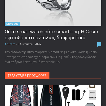
Αξεσουάρ
Ούτε smartwatch ούτε smart ring: Η Casio
έφτιαξε κάτι εντελώς διαφορετικό
Aniram
-
5 Αυγούστου 2026
0
Την είσοδό της στην αγορά των smart rings ανακοίνωσε η Casio,
μετατρέποντας τον σχεδιασμό των ψηφιακών της ρολογιών σε
ένα πλήρως λειτουργικό wearable με...
ΤΕΛΕΥΤΑΙΕΣ ΠΡΟΣΦΟΡΕΣ