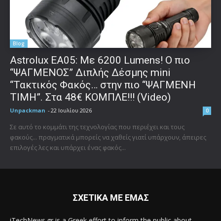
Blog
Astrolux ΕΑ05: Με 6200 Lumens! Ο πιο
“ΨΑΓΜΕΝΟΣ” Διπλής Δέσμης mini
“Τακτικός Φακός… στην πιο “ΨΑΓΜΕΝΗ
ΤΙΜΗ”. Στα 48€ ΚΟΜΠΛΕ!!! (Video)
Unpackman
-
22 Ιουλίου 2026
0
Σε αυτό το κομμάτι της τεχνολογίας που περιέχει και τους
φακούς... πραγματικά μπορείς να χαθείς γιατί υπάρχουν, άπειρες
επιλογές λες και υπάρχει ένας φακός...
ΣΧΕΤΙΚΑ ΜΕ ΕΜΑΣ
iTechNews.gr is a Greek effort to inform the public about