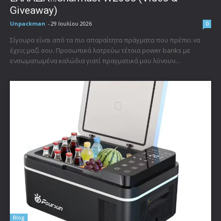
Giveaway)
Unpackman
-
29 Ιουλίου 2026
0
Σίγουρα είναι από τα πιο απαραίτητα πράγματα που πρέπει να
έχεις μαζί σου. Προσωπικά λατρεύω τέτοια power banks με
ενσωματωμένα καλώδια γιατί πραγματικά μου λύνουν...
Blog