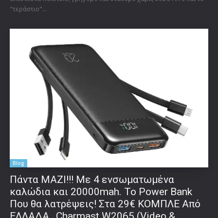
"τεράστιο"...
Blog
Πάντα ΜΑΖΙ!!! Με 4 ενσωματωμένα
καλώδια και 20000mah. Το Power Bank
Που θα λατρέψεις! Στα 29€ ΚΟΜΠΛΕ Από
ΕΛΛΑΔΑ…Charmast W2065 (Video &