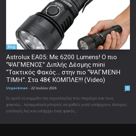
Blog
Astrolux ΕΑ05: Με 6200 Lumens! Ο πιο
“ΨΑΓΜΕΝΟΣ” Διπλής Δέσμης mini
“Τακτικός Φακός… στην πιο “ΨΑΓΜΕΝΗ
ΤΙΜΗ”. Στα 48€ ΚΟΜΠΛΕ!!! (Video)
Unpackman
-
22 Ιουλίου 2026
0
Σε αυτό το κομμάτι της τεχνολογίας που περιέχει και τους
φακούς... πραγματικά μπορείς να χαθείς γιατί υπάρχουν, άπειρες
επιλογές λες και υπάρχει ένας φακός...