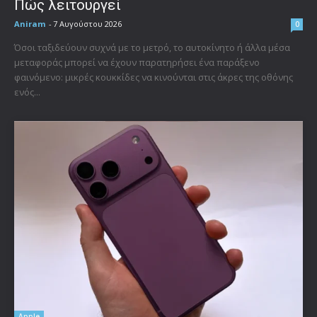
Πώς λειτουργεί
Aniram
-
7 Αυγούστου 2026
0
Όσοι ταξιδεύουν συχνά με το μετρό, το αυτοκίνητο ή άλλα μέσα
μεταφοράς μπορεί να έχουν παρατηρήσει ένα παράξενο
φαινόμενο: μικρές κουκκίδες να κινούνται στις άκρες της οθόνης
ενός...
Apple