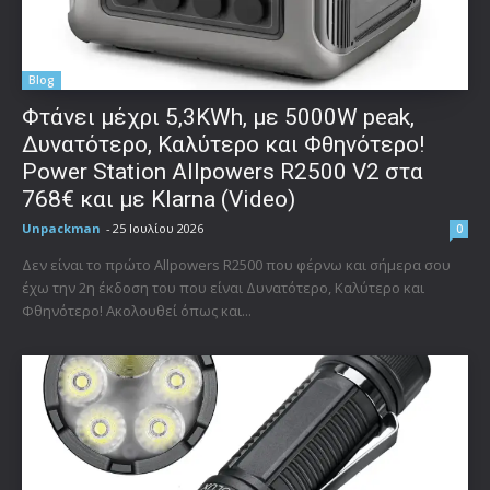
Blog
Φτάνει μέχρι 5,3KWh, με 5000W peak,
Δυνατότερο, Καλύτερο και Φθηνότερο!
Power Station Allpowers R2500 V2 στα
768€ και με Klarna (Video)
Unpackman
-
25 Ιουλίου 2026
0
Δεν είναι το πρώτο Allpowers R2500 που φέρνω και σήμερα σου
έχω την 2η έκδοση του που είναι Δυνατότερο, Καλύτερο και
Φθηνότερο! Ακολουθεί όπως και...