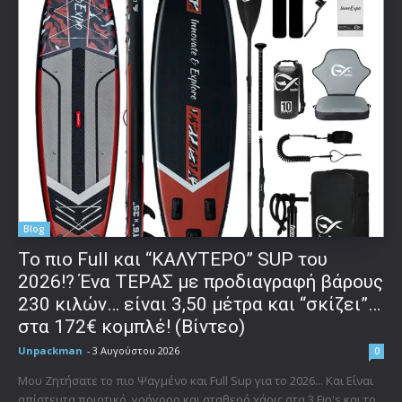
Blog
To πιο Full και “ΚΑΛΥΤΕΡΟ” SUP του
2026!? Ένα ΤΕΡΑΣ με προδιαγραφή βάρους
230 κιλών… είναι 3,50 μέτρα και “σκίζει”…
στα 172€ κομπλέ! (Βίντεο)
Unpackman
-
3 Αυγούστου 2026
0
Μου Ζητήσατε το πιο Ψαγμένο και Full Sup για το 2026... Και Είναι
απίστευτα ποιοτικό, γρήγορο και σταθερό χάρις στα 3 Fin's και το