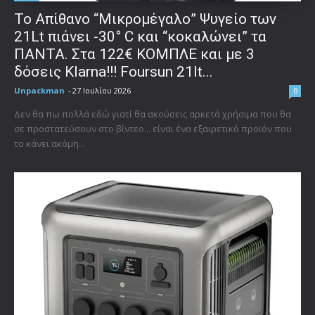
Το Απίθανο “Μικρομέγαλο” Ψυγείο των
21Lt πιάνει -30° C και “κοκαλώνει” τα
ΠΑΝΤΑ. Στα 122€ ΚΟΜΠΛΕ και με 3
δόσεις Klarna!!! Foursun 21lt...
Unpackman
-
27 Ιουλίου 2026
0
Δεν θα πω πολλά εδώ γιατί θα ακούσεις αρκετά χρήσιμα που θα
σε προστατεύσουν στο βίντεο... είναι ένα εξαιρετικό προϊόν που
το κάνει ακόμη...