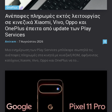
OnePlus
Ανέπαφες πληρωμές εκτός λειτουργίας
σε κινεζικά Xiaomi, Vivo, Oppo και
OnePlus έπειτα από update των Play
Services
Aniram
-
7 Αυγούστου 2026
0
Μια ενημέρωση των Play Services μπλόκαρε σιωπηλά τις
ανέπαφες πληρωμές στα κινητά με κινεζική ROM, αφήνοντας
κατόχους Xiaomi, Vivo, Oppo και OnePlus να το...