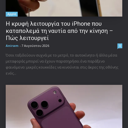
Apple
Η κρυφή λειτουργία του iPhone που
καταπολεμά τη ναυτία από την κίνηση –
Πώς λειτουργεί
Aniram
-
7 Αυγούστου 2026
0
Όσοι ταξιδεύουν συχνά με το μετρό, το αυτοκίνητο ή άλλα μέσα
μεταφοράς μπορεί να έχουν παρατηρήσει ένα παράξενο
φαινόμενο: μικρές κουκκίδες να κινούνται στις άκρες της οθόνης
ενός...