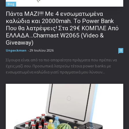
Blog
Πάντα ΜΑΖΙ!!! Με 4 ενσωματωμένα
καλώδια και 20000mah. Το Power Bank
Που θα λατρέψεις! Στα 29€ ΚΟΜΠΛΕ Από
ΕΛΛΑΔΑ…Charmast W2065 (Video &
Giveaway)
Unpackman
-
29 Ιουλίου 2026
0
Σίγουρα είναι από τα πιο απαραίτητα πράγματα που πρέπει να
έχεις μαζί σου. Προσωπικά λατρεύω τέτοια power banks με
ενσωματωμένα καλώδια γιατί πραγματικά μου λύνουν...