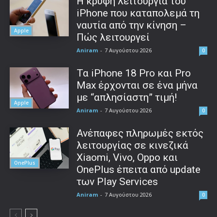
Η κρυφή λειτουργία του
iPhone που καταπολεμά τη
ναυτία από την κίνηση –
Apple
Πώς λειτουργεί
Aniram
-
7 Αυγούστου 2026
0
Τα iPhone 18 Pro και Pro
Max έρχονται σε ένα μήνα
με “απλησίαστη” τιμή!
Apple
Aniram
-
7 Αυγούστου 2026
0
Ανέπαφες πληρωμές εκτός
λειτουργίας σε κινεζικά
Xiaomi, Vivo, Oppo και
OnePlus
OnePlus έπειτα από update
των Play Services
Aniram
-
7 Αυγούστου 2026
0