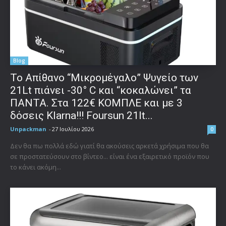
Blog
Το Απίθανο “Μικρομέγαλο” Ψυγείο των
21Lt πιάνει -30° C και “κοκαλώνει” τα
ΠΑΝΤΑ. Στα 122€ ΚΟΜΠΛΕ και με 3
δόσεις Klarna!!! Foursun 21lt...
Unpackman
-
27 Ιουλίου 2026
0
Δεν θα πω πολλά εδώ γιατί θα ακούσεις αρκετά χρήσιμα που θα
σε προστατεύσουν στο βίντεο... είναι ένα εξαιρετικό προϊόν που
το κάνει ακόμη...