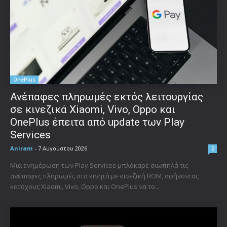
OnePlus
Ανέπαφες πληρωμές εκτός λειτουργίας
σε κινεζικά Xiaomi, Vivo, Oppo και
OnePlus έπειτα από update των Play
Services
Aniram
-
7 Αυγούστου 2026
0
Μια ενημέρωση των Play Services μπλόκαρε σιωπηλά τις
ανέπαφες πληρωμές στα κινητά με κινεζική ROM, αφήνοντας
κατόχους Xiaomi, Vivo, Oppo και OnePlus να το...