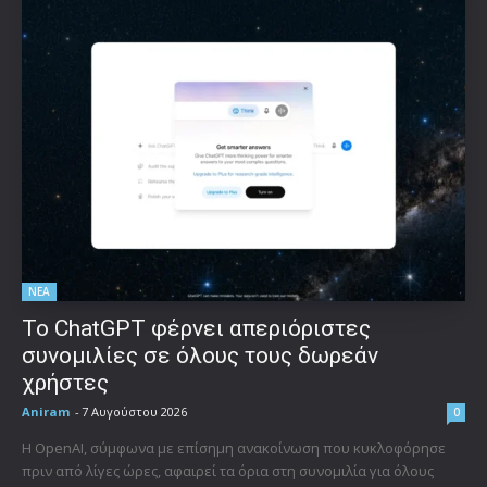
ΝΕΑ
Το ChatGPT φέρνει απεριόριστες
συνομιλίες σε όλους τους δωρεάν
χρήστες
Aniram
-
7 Αυγούστου 2026
0
Η OpenAI, σύμφωνα με επίσημη ανακοίνωση που κυκλοφόρησε
πριν από λίγες ώρες, αφαιρεί τα όρια στη συνομιλία για όλους