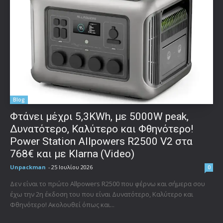
Blog
Φτάνει μέχρι 5,3KWh, με 5000W peak,
Δυνατότερο, Καλύτερο και Φθηνότερο!
Power Station Allpowers R2500 V2 στα
768€ και με Klarna (Video)
Unpackman
-
25 Ιουλίου 2026
0
Δεν είναι το πρώτο Allpowers R2500 που φέρνω και σήμερα σου
έχω την 2η έκδοση του που είναι Δυνατότερο, Καλύτερο και
Φθηνότερο! Ακολουθεί όπως και...