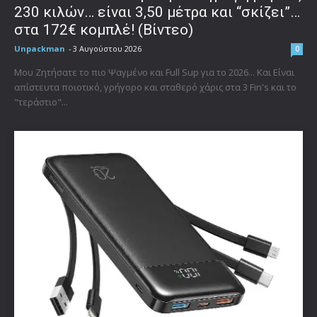
230 κιλών… είναι 3,50 μέτρα και “σκίζει”…
στα 172€ κομπλέ! (Βίντεο)
Unpackman
-
3 Αυγούστου 2026
0
Μου Ζητήσατε το πιο Ψαγμένο και Full Sup για το 2026... Και Είναι
απίστευτα ποιοτικό, γρήγορο και σταθερό χάρις στα 3 Fin's και το
"τεράστιο"...