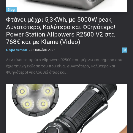
Blog
Φτάνει μέχρι 5,3KWh, με 5000W peak,
Δυνατότερο, Καλύτερο και Φθηνότερο!
Power Station Allpowers R2500 V2 στα
768€ και με Klarna (Video)
Unpackman
-
25 Ιουλίου 2026
0
Δεν είναι το πρώτο Allpowers R2500 που φέρνω και σήμερα σου
έχω την 2η έκδοση του που είναι Δυνατότερο, Καλύτερο και
Φθηνότερο! Ακολουθεί όπως και...