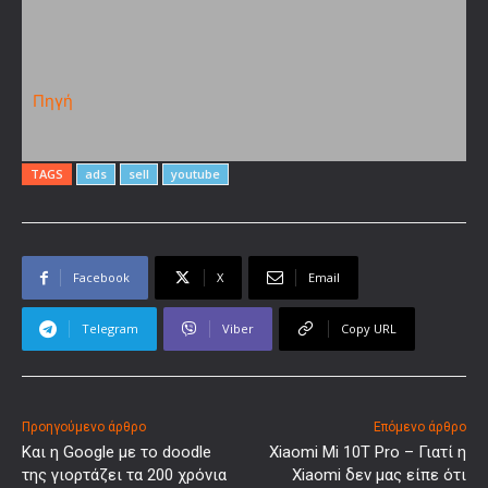
Πηγή
TAGS
ads
sell
youtube
Facebook
X
Email
Telegram
Viber
Copy URL
Προηγούμενο άρθρο
Επόμενο άρθρο
Και η Google με το doodle
Xiaomi Mi 10T Pro – Γιατί η
της γιορτάζει τα 200 χρόνια
Xiaomi δεν μας είπε ότι