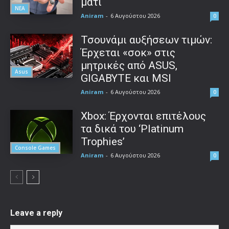
μάτι
ΝΕΑ
Aniram
-
6 Αυγούστου 2026
0
Τσουνάμι αυξήσεων τιμών:
Έρχεται «σοκ» στις
μητρικές από ASUS,
Asus
GIGABYTE και MSI
Aniram
-
6 Αυγούστου 2026
0
Xbox: Έρχονται επιτέλους
τα δικά του ‘Platinum
Trophies’
Console Games
Aniram
-
6 Αυγούστου 2026
0
Leave a reply