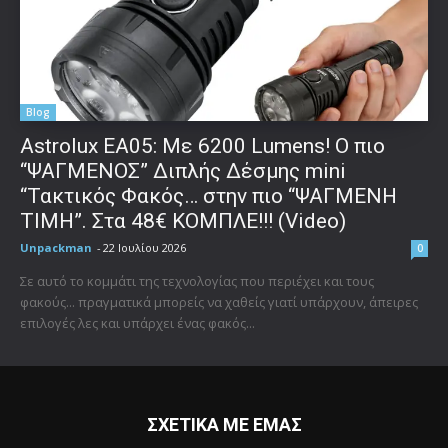
Blog
Astrolux ΕΑ05: Με 6200 Lumens! Ο πιο
“ΨΑΓΜΕΝΟΣ” Διπλής Δέσμης mini
“Τακτικός Φακός… στην πιο “ΨΑΓΜΕΝΗ
ΤΙΜΗ”. Στα 48€ ΚΟΜΠΛΕ!!! (Video)
Unpackman
-
22 Ιουλίου 2026
0
Σε αυτό το κομμάτι της τεχνολογίας που περιέχει και τους
φακούς... πραγματικά μπορείς να χαθείς γιατί υπάρχουν, άπειρες
επιλογές λες και υπάρχει ένας φακός...
ΣΧΕΤΙΚΑ ΜΕ ΕΜΑΣ