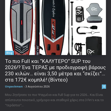
Blog
To πιο Full και “ΚΑΛΥΤΕΡΟ” SUP του
2026!? Ένα ΤΕΡΑΣ με προδιαγραφή βάρους
230 κιλών… είναι 3,50 μέτρα και “σκίζει”…
στα 172€ κομπλέ! (Βίντεο)
Unpackman
-
3 Αυγούστου 2026
0
Μου Ζητήσατε το πιο Ψαγμένο και Full Sup για το 2026... Και Είναι
απίστευτα ποιοτικό, γρήγορο και σταθερό χάρις στα 3 Fin's και το
"τεράστιο"...