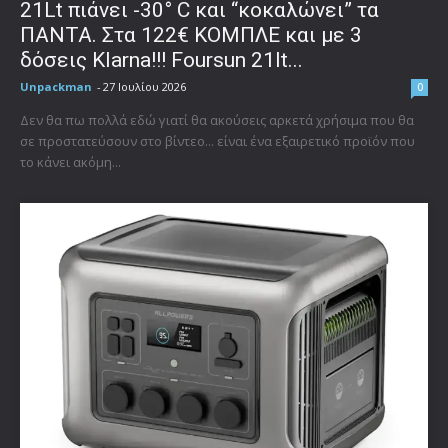
21Lt πιάνει -30° C και “κοκαλώνει” τα
ΠΑΝΤΑ. Στα 122€ ΚΟΜΠΛΕ και με 3
δόσεις Klarna!!! Foursun 21lt...
Unpackman
-
27 Ιουλίου 2026
0
Δεν θα πω πολλά εδώ γιατί θα ακούσεις αρκετά χρήσιμα που θα
σε προστατεύσουν στο βίντεο... είναι ένα εξαιρετικό προϊόν που
το κάνει ακόμη...