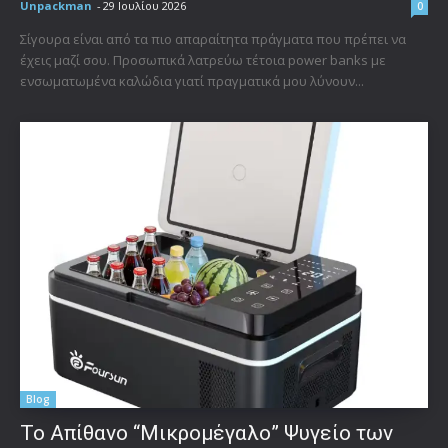
Unpackman
-
29 Ιουλίου 2026
0
Σίγουρα είναι από τα πιο απαραίτητα πράγματα που πρέπει να
έχεις μαζί σου. Προσωπικά λατρεύω τέτοια power banks με
ενσωματωμένα καλώδια γιατί πραγματικά μου λύνουν...
Blog
Το Απίθανο “Μικρομέγαλο” Ψυγείο των