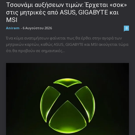
Τσουνάμι αυξήσεων τιμών: Έρχεται «σοκ»
στις μητρικές από ASUS, GIGABYTE και
MSI
Aniram
-
6 Αυγούστου 2026
0
Ένα κύμα ανατιμήσεων φαίνεται πως θα έρθει στην αγορά των
μητρικών καρτών, καθώς ASUS, GIGABYTE και MSI ακούγεται τώρα
ότι θα προβούν σε σημαντικές...