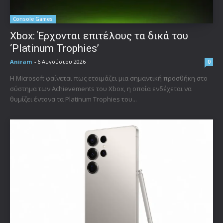
Console Games
Xbox: Έρχονται επιτέλους τα δικά του
‘Platinum Trophies’
Aniram
-
6 Αυγούστου 2026
0
Η Microsoft φαίνεται πως ετοιμάζει μια σημαντική προσθήκη στο
σύστημα των Achievements του Xbox, η οποία ενδέχεται να
θυμίζει έντονα τα Platinum Trophies του...