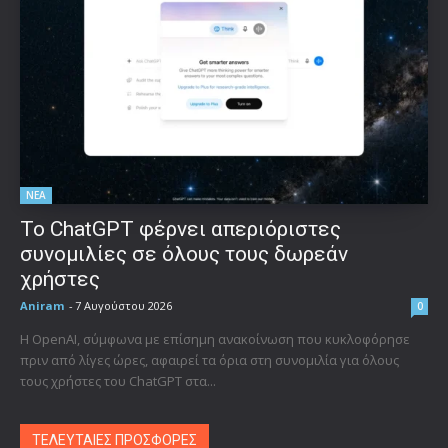
ΝΕΑ
Το ChatGPT φέρνει απεριόριστες
συνομιλίες σε όλους τους δωρεάν
χρήστες
Aniram
-
7 Αυγούστου 2026
0
Η OpenAI, σύμφωνα με επίσημη ανακοίνωση που κυκλοφόρησε
πριν από λίγες ώρες, αφαιρεί τα όρια στη συνομιλία για όλους
τους χρήστες του ChatGPT στα...
ΤΕΛΕΥΤΑΙΕΣ ΠΡΟΣΦΟΡΕΣ