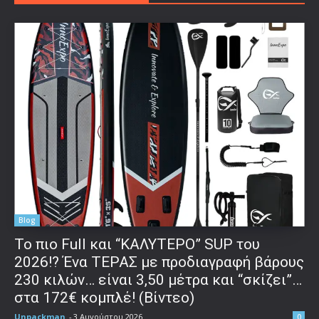
Blog
To πιο Full και “ΚΑΛΥΤΕΡΟ” SUP του
2026!? Ένα ΤΕΡΑΣ με προδιαγραφή βάρους
230 κιλών… είναι 3,50 μέτρα και “σκίζει”…
στα 172€ κομπλέ! (Βίντεο)
Unpackman
-
3 Αυγούστου 2026
0