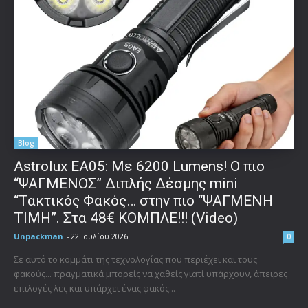
Blog
Astrolux ΕΑ05: Με 6200 Lumens! Ο πιο
“ΨΑΓΜΕΝΟΣ” Διπλής Δέσμης mini
“Τακτικός Φακός… στην πιο “ΨΑΓΜΕΝΗ
ΤΙΜΗ”. Στα 48€ ΚΟΜΠΛΕ!!! (Video)
Unpackman
-
22 Ιουλίου 2026
0
Σε αυτό το κομμάτι της τεχνολογίας που περιέχει και τους
φακούς... πραγματικά μπορείς να χαθείς γιατί υπάρχουν, άπειρες
επιλογές λες και υπάρχει ένας φακός...