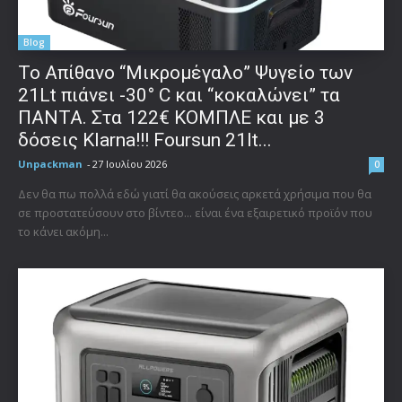
Blog
Το Απίθανο “Μικρομέγαλο” Ψυγείο των
21Lt πιάνει -30° C και “κοκαλώνει” τα
ΠΑΝΤΑ. Στα 122€ ΚΟΜΠΛΕ και με 3
δόσεις Klarna!!! Foursun 21lt...
Unpackman
-
27 Ιουλίου 2026
0
Δεν θα πω πολλά εδώ γιατί θα ακούσεις αρκετά χρήσιμα που θα
σε προστατεύσουν στο βίντεο... είναι ένα εξαιρετικό προϊόν που
το κάνει ακόμη...