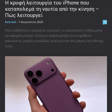
Η κρυφή λειτουργία του iPhone που
καταπολεμά τη ναυτία από την κίνηση –
Πώς λειτουργεί
Aniram
-
7 Αυγούστου 2026
0
Όσοι ταξιδεύουν συχνά με το μετρό, το αυτοκίνητο ή άλλα μέσα
μεταφοράς μπορεί να έχουν παρατηρήσει ένα παράξενο
φαινόμενο: μικρές κουκκίδες να κινούνται στις άκρες της οθόνης
ενός...