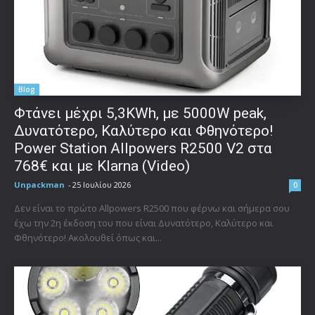
Blog
Φτάνει μέχρι 5,3KWh, με 5000W peak,
Δυνατότερο, Καλύτερο και Φθηνότερο!
Power Station Allpowers R2500 V2 στα
768€ και με Klarna (Video)
Unpackman
-
25 Ιουλίου 2026
0
Δεν είναι το πρώτο Allpowers R2500 που φέρνω και σήμερα σου
έχω την 2η έκδοση του που είναι Δυνατότερο, Καλύτερο και
Φθηνότερο! Ακολουθεί όπως και...