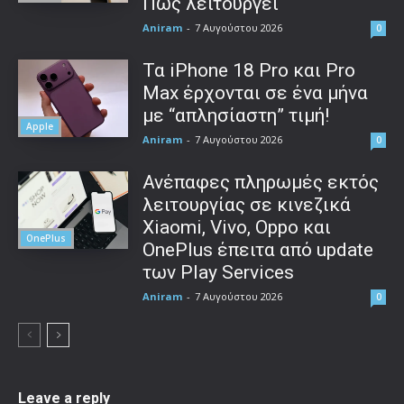
Πώς λειτουργεί
Aniram
-
7 Αυγούστου 2026
0
Τα iPhone 18 Pro και Pro
Max έρχονται σε ένα μήνα
με “απλησίαστη” τιμή!
Apple
Aniram
-
7 Αυγούστου 2026
0
Ανέπαφες πληρωμές εκτός
λειτουργίας σε κινεζικά
Xiaomi, Vivo, Oppo και
OnePlus
OnePlus έπειτα από update
των Play Services
Aniram
-
7 Αυγούστου 2026
0
Leave a reply