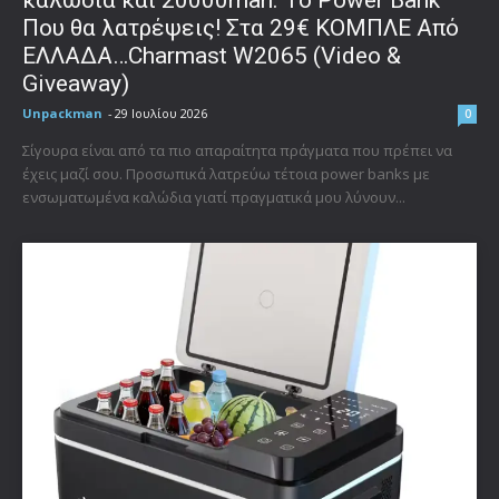
καλώδια και 20000mah. Το Power Bank
Που θα λατρέψεις! Στα 29€ ΚΟΜΠΛΕ Από
ΕΛΛΑΔΑ…Charmast W2065 (Video &
Giveaway)
Unpackman
-
29 Ιουλίου 2026
0
Σίγουρα είναι από τα πιο απαραίτητα πράγματα που πρέπει να
έχεις μαζί σου. Προσωπικά λατρεύω τέτοια power banks με
ενσωματωμένα καλώδια γιατί πραγματικά μου λύνουν...