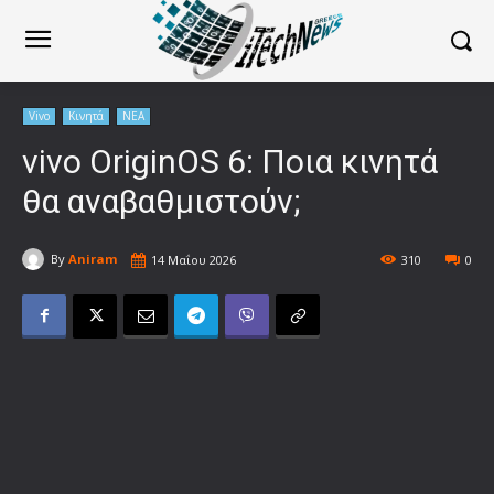
Vivo
Κινητά
ΝΕΑ
vivo OriginOS 6: Ποια κινητά
θα αναβαθμιστούν;
By
Aniram
14 Μαΐου 2026
310
0