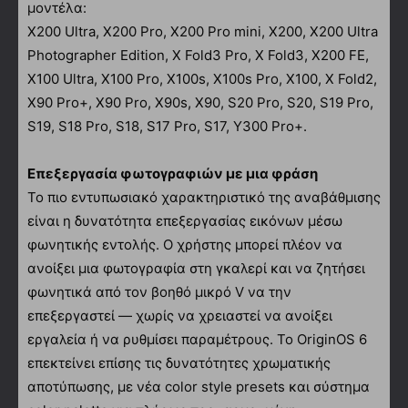
μοντέλα:
X200 Ultra, X200 Pro, X200 Pro mini, X200, X200 Ultra
Photographer Edition, X Fold3 Pro, X Fold3, X200 FE,
X100 Ultra, X100 Pro, X100s, X100s Pro, X100, X Fold2,
X90 Pro+, X90 Pro, X90s, X90, S20 Pro, S20, S19 Pro,
S19, S18 Pro, S18, S17 Pro, S17, Y300 Pro+.
Επεξεργασία φωτογραφιών με μια φράση
Το πιο εντυπωσιακό χαρακτηριστικό της αναβάθμισης
είναι η δυνατότητα επεξεργασίας εικόνων μέσω
φωνητικής εντολής. Ο χρήστης μπορεί πλέον να
ανοίξει μια φωτογραφία στη γκαλερί και να ζητήσει
φωνητικά από τον βοηθό μικρό V να την
επεξεργαστεί — χωρίς να χρειαστεί να ανοίξει
εργαλεία ή να ρυθμίσει παραμέτρους. Το OriginOS 6
επεκτείνει επίσης τις δυνατότητες χρωματικής
αποτύπωσης, με νέα color style presets και σύστημα