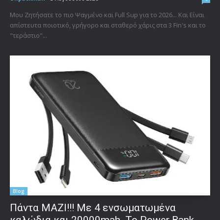
Μου Ζητήσατε το πιο Ψαγμένο και Full Sup για το 2026... Και Είναι
απίστευτα ποιοτικό, γρήγορο και σταθερό χάρις στα 3 Fin's και το
"τεράστιο"...
Blog
Πάντα ΜΑΖΙ!!! Με 4 ενσωματωμένα