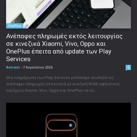
OnePlus
Ανέπαφες πληρωμές εκτός λειτουργίας
σε κινεζικά Xiaomi, Vivo, Oppo και
OnePlus έπειτα από update των Play
Services
Aniram
-
7 Αυγούστου 2026
0
Μια ενημέρωση των Play Services μπλόκαρε σιωπηλά τις
ανέπαφες πληρωμές στα κινητά με κινεζική ROM, αφήνοντας
κατόχους Xiaomi, Vivo, Oppo και OnePlus να το...