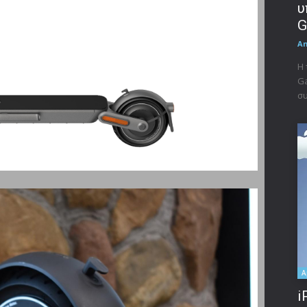
υ
G
A
Η 
Ga
συ
A
i