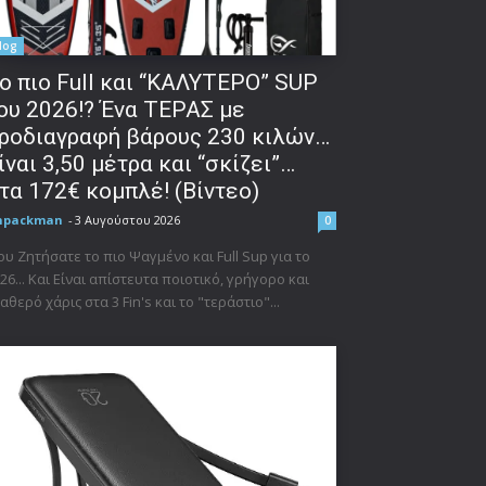
log
o πιο Full και “ΚΑΛΥΤΕΡΟ” SUP
ου 2026!? Ένα ΤΕΡΑΣ με
ροδιαγραφή βάρους 230 κιλών…
ίναι 3,50 μέτρα και “σκίζει”…
τα 172€ κομπλέ! (Βίντεο)
npackman
-
3 Αυγούστου 2026
0
υ Ζητήσατε το πιο Ψαγμένο και Full Sup για το
26... Και Είναι απίστευτα ποιοτικό, γρήγορο και
αθερό χάρις στα 3 Fin's και το "τεράστιο"...