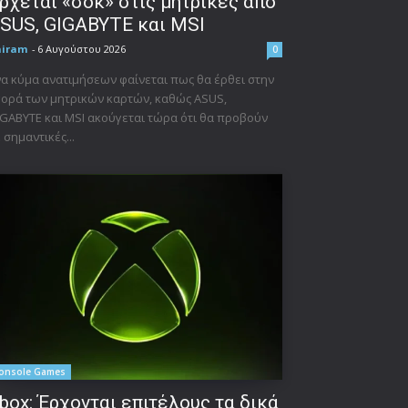
ρχεται «σοκ» στις μητρικές από
SUS, GIGABYTE και MSI
niram
-
6 Αυγούστου 2026
0
α κύμα ανατιμήσεων φαίνεται πως θα έρθει στην
ορά των μητρικών καρτών, καθώς ASUS,
GABYTE και MSI ακούγεται τώρα ότι θα προβούν
 σημαντικές...
onsole Games
box: Έρχονται επιτέλους τα δικά