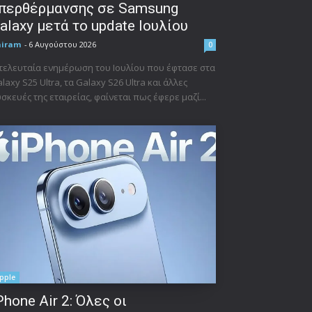
περθέρμανσης σε Samsung
alaxy μετά το update Ιουλίου
niram
-
6 Αυγούστου 2026
0
τελευταία ενημέρωση του Ιουλίου που έφτασε στα
laxy S25 Ultra, τα Galaxy S26 Ultra και άλλες
σκευές της εταιρείας, φαίνεται πως έφερε μαζί...
pple
Phone Air 2: Όλες οι