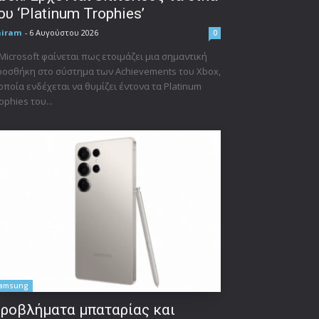
ου ‘Platinum Trophies’
niram
-
6 Αυγούστου 2026
0
Microsoft φαίνεται πως ετοιμάζει μια σημαντική
οσθήκη στο σύστημα των Achievements του Xbox,
οποία ενδέχεται να θυμίζει έντονα τα Platinum
ophies του...
amsung
ροβλήματα μπαταρίας και