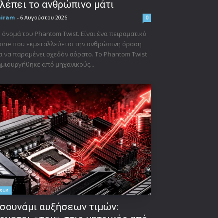
λέπει το ανθρώπινο μάτι
niram
-
6 Αυγούστου 2026
0
 όνομά του Phantom Twist. Είναι ένα πειραματικό
one που εκμεταλλεύεται την ανθρώπινη όραση
α να παραμένει σχεδόν αόρατο. Το Phantom Twist
μιουργήθηκε από μηχανικούς...
sus
σουνάμι αυξήσεων τιμών: