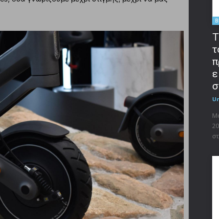
B
T
τ
π
ε
σ
U
Μο
20
στ