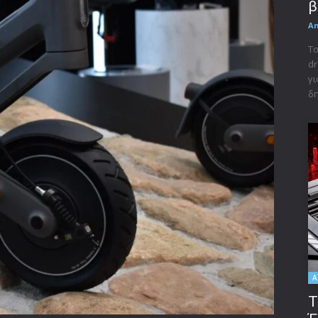
β
A
Το
dr
γι
δη
A
Τ