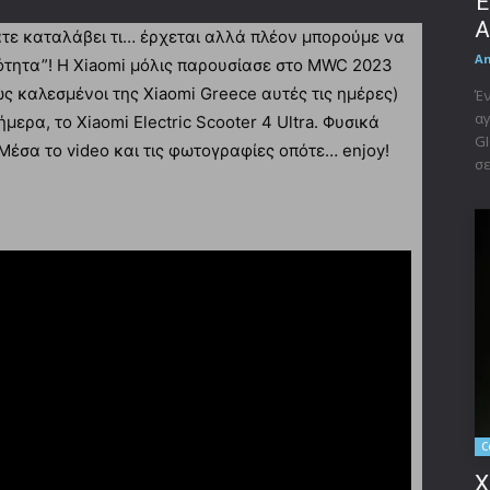
Έ
A
ατε καταλάβει τι… έρχεται αλλά πλέον μπορούμε να
A
μότητα”! Η Xiaomi μόλις παρουσίασε στο MWC 2023
ς καλεσμένοι της Xiaomi Greece αυτές τις ημέρες)
Έν
αγ
μερα, το Xiaomi Electric Scooter 4 Ultra. Φυσικά
GI
Μέσα το video και τις φωτογραφίες οπότε… enjoy!
σε
C
X