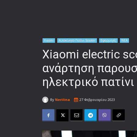
Xiaomi
Αυτοκίνητο-Πατίνι-Scooter
Εφαρμογές
ΝΕΑ
Xiaomi electric sc
ανάρτηση παρουσ
ηλεκτρικό πατίνι
By
Nerilina
27 Φεβρουαρίου 2023