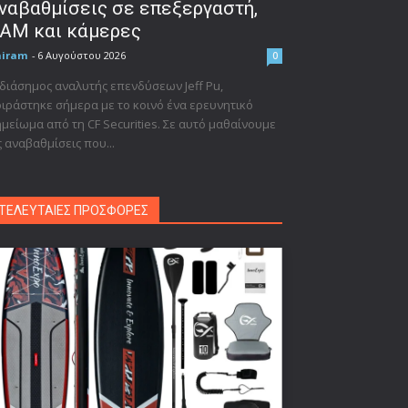
ναβαθμίσεις σε επεξεργαστή,
AM και κάμερες
niram
-
6 Αυγούστου 2026
0
διάσημος αναλυτής επενδύσεων Jeff Pu,
ιράστηκε σήμερα με το κοινό ένα ερευνητικό
μείωμα από τη CF Securities. Σε αυτό μαθαίνουμε
ς αναβαθμίσεις που...
ΤΕΛΕΥΤΑΙΕΣ ΠΡΟΣΦΟΡΕΣ