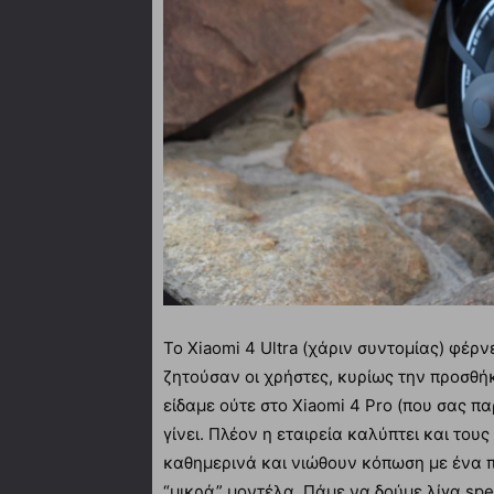
Το Xiaomi 4 Ultra (χάριν συντομίας) φέρν
ζητούσαν οι χρήστες, κυρίως την προσθήκ
είδαμε ούτε στο Xiaomi 4 Pro (που σας π
γίνει. Πλέον η εταιρεία καλύπτει και το
καθημερινά και νιώθουν κόπωση με ένα π
“μικρά” μοντέλα. Πάμε να δούμε λίγα spe