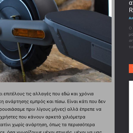
α
R
A
Ο 
μο
ση
τι
ει επιτέλους τις αλλαγές που εδώ και χρόνια
η ανάρτησης εμπρός και πίσω. Είναι κάτι που δεν
αρουσιάσαμε πριν λίγους μήνες) αλλά έπρεπε να
υς χρήστες που κάνουν αρκετά χιλιόμετρα
ατίνι χωρίς ανάρτηση, όπως τα περισσότερα
cs, όσα γνωρίζουμε μέχρι στιγμής, μέχρι να μας