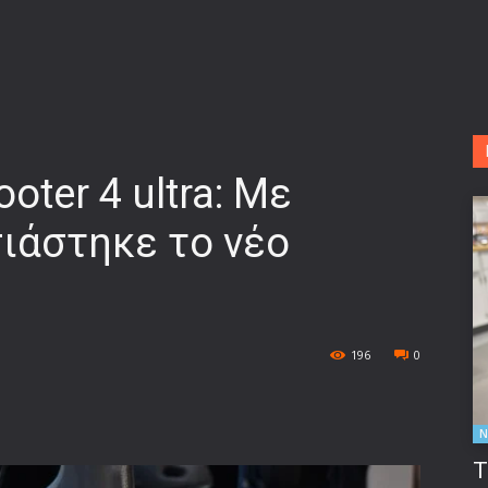
ooter 4 ultra: Με
ιάστηκε το νέο
196
0
Ν
Τ