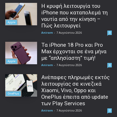
Η κρυφή λειτουργία του
iPhone που καταπολεμά τη
ναυτία από την κίνηση –
Apple
Πώς λειτουργεί
Aniram
-
7 Αυγούστου 2026
0
Τα iPhone 18 Pro και Pro
Max έρχονται σε ένα μήνα
με “απλησίαστη” τιμή!
Apple
Aniram
-
7 Αυγούστου 2026
0
Ανέπαφες πληρωμές εκτός
λειτουργίας σε κινεζικά
Xiaomi, Vivo, Oppo και
OnePlus
OnePlus έπειτα από update
των Play Services
Aniram
-
7 Αυγούστου 2026
0