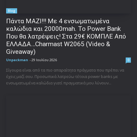
Blog
Πάντα ΜΑΖΙ!!! Με 4 ενσωματωμένα
καλώδια και 20000mah. Το Power Bank
Που θα λατρέψεις! Στα 29€ ΚΟΜΠΛΕ Από
ΕΛΛΑΔΑ…Charmast W2065 (Video &
Giveaway)
Unpackman
-
29 Ιουλίου 2026
0
Σίγουρα είναι από τα πιο απαραίτητα πράγματα που πρέπει να
έχεις μαζί σου. Προσωπικά λατρεύω τέτοια power banks με
ενσωματωμένα καλώδια γιατί πραγματικά μου λύνουν...