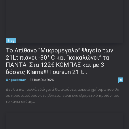
Blog
Το Απίθανο “Μικρομέγαλο” Ψυγείο των
21Lt πιάνει -30° C και “κοκαλώνει” τα
ΠΑΝΤΑ. Στα 122€ ΚΟΜΠΛΕ και με 3
δόσεις Klarna!!! Foursun 21lt...
Unpackman
-
27 Ιουλίου 2026
0
Δεν θα πω πολλά εδώ γιατί θα ακούσεις αρκετά χρήσιμα που θα
σε προστατεύσουν στο βίντεο... είναι ένα εξαιρετικό προϊόν που
το κάνει ακόμη...