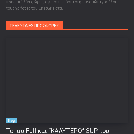
πριν από λίγες ώρες, αφαιρεί τα όρια στη συνομιλία για όλους
τους χρήστες του ChatGPT στα...
ΤΕΛΕΥΤΑΙΕΣ ΠΡΟΣΦΟΡΕΣ
Blog
To πιο Full και “ΚΑΛΥΤΕΡΟ” SUP του