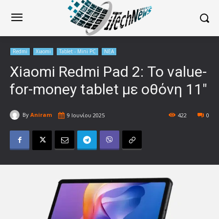
Redmi
Xiaomi
Tablet - Mini PC
ΝΕΑ
Xiaomi Redmi Pad 2: Το value-
for-money tablet με οθόνη 11″
By
Aniram
9 Ιουνίου 2025
422
0