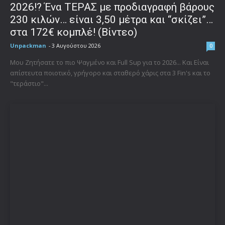
2026!? Ένα ΤΕΡΑΣ με προδιαγραφή βάρους
230 κιλών… είναι 3,50 μέτρα και “σκίζει”…
στα 172€ κομπλέ! (Βίντεο)
Unpackman
-
3 Αυγούστου 2026
0
Μου Ζητήσατε το πιο Ψαγμένο και Full Sup για το 2026... Και Είναι
απίστευτα ποιοτικό, γρήγορο και σταθερό χάρις στα 3 Fin's και το
"τεράστιο"...