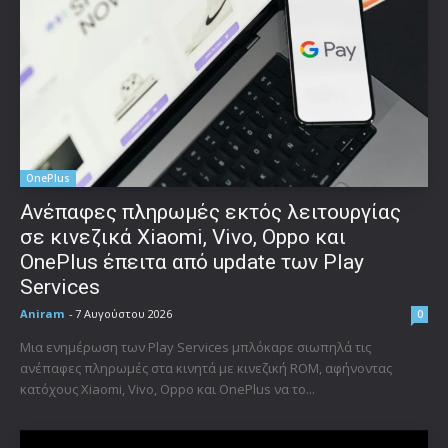
OnePlus
Ανέπαφες πληρωμές εκτός λειτουργίας
σε κινεζικά Xiaomi, Vivo, Oppo και
OnePlus έπειτα από update των Play
Services
Aniram
-
7 Αυγούστου 2026
0
Μια ενημέρωση των Play Services μπλόκαρε σιωπηλά τις
ανέπαφες πληρωμές στα κινητά με κινεζική ROM, αφήνοντας
κατόχους Xiaomi, Vivo, Oppo και OnePlus να το...