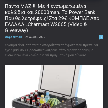
Πάντα ΜΑΖΙ!!! Με 4 ενσωματωμένα
καλώδια και 20000mah. Το Power Bank
Που θα λατρέψεις! Στα 29€ ΚΟΜΠΛΕ Από
ΕΛΛΑΔΑ…Charmast W2065 (Video &
Giveaway)
Unpackman
-
29 Ιουλίου 2026
0
Σίγουρα είναι από τα πιο απαραίτητα πράγματα που πρέπει να
έχεις μαζί σου. Προσωπικά λατρεύω τέτοια power banks με
ενσωματωμένα καλώδια γιατί πραγματικά μου λύνουν...