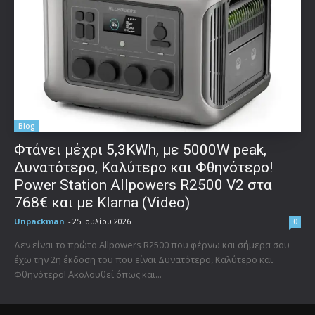
Blog
Φτάνει μέχρι 5,3KWh, με 5000W peak,
Δυνατότερο, Καλύτερο και Φθηνότερο!
Power Station Allpowers R2500 V2 στα
768€ και με Klarna (Video)
Unpackman
-
25 Ιουλίου 2026
0
Δεν είναι το πρώτο Allpowers R2500 που φέρνω και σήμερα σου
έχω την 2η έκδοση του που είναι Δυνατότερο, Καλύτερο και
Φθηνότερο! Ακολουθεί όπως και...