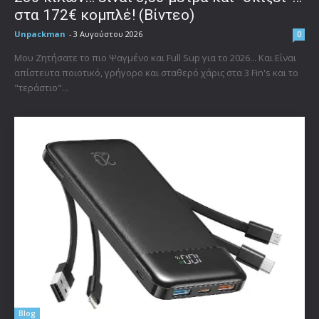
στα 172€ κομπλέ! (Βίντεο)
Unpackman
-
3 Αυγούστου 2026
0
Μου Ζητήσατε το πιο Ψαγμένο και Full Sup για το 2026... Και Είναι
απίστευτα ποιοτικό, γρήγορο και σταθερό χάρις στα 3 Fin's και το
"τεράστιο"...
Blog