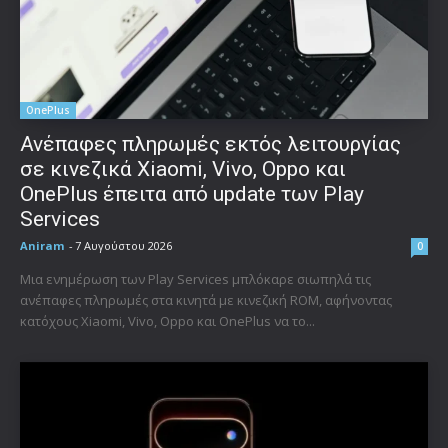
OnePlus
Ανέπαφες πληρωμές εκτός λειτουργίας
σε κινεζικά Xiaomi, Vivo, Oppo και
OnePlus έπειτα από update των Play
Services
Aniram
-
7 Αυγούστου 2026
0
Μια ενημέρωση των Play Services μπλόκαρε σιωπηλά τις
ανέπαφες πληρωμές στα κινητά με κινεζική ROM, αφήνοντας
κατόχους Xiaomi, Vivo, Oppo και OnePlus να το...