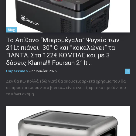
Blog
Το Απίθανο “Μικρομέγαλο” Ψυγείο των
21Lt πιάνει -30° C και “κοκαλώνει” τα
ΠΑΝΤΑ. Στα 122€ ΚΟΜΠΛΕ και με 3
δόσεις Klarna!!! Foursun 21lt...
Unpackman
-
27 Ιουλίου 2026
0
Δεν θα πω πολλά εδώ γιατί θα ακούσεις αρκετά χρήσιμα που θα
σε προστατεύσουν στο βίντεο... είναι ένα εξαιρετικό προϊόν που
το κάνει ακόμη...