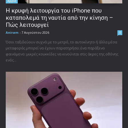
Apple
Η κρυφή λειτουργία του iPhone που
καταπολεμά τη ναυτία από την κίνηση –
Πώς λειτουργεί
Aniram
-
7 Αυγούστου 2026
0
Όσοι ταξιδεύουν συχνά με το μετρό, το αυτοκίνητο ή άλλα μέσα
μεταφοράς μπορεί να έχουν παρατηρήσει ένα παράξενο
φαινόμενο: μικρές κουκκίδες να κινούνται στις άκρες της οθόνης
ενός...