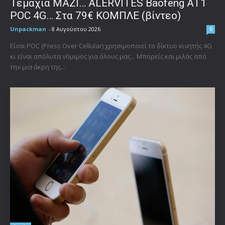
Τεμάχια ΜΑΖΙ… ALERVITES Baofeng AT1
POC 4G… Στα 79€ ΚΟΜΠΛΕ (βίντεο)
Unpackman
-
8 Αυγούστου 2026
0
Είναι POC (Press Over Cellular) χρησιμοποιεί το δίκτυο κινητής 4G
κι είναι απόλυτα νόμιμος για όλους μας... Μπορείς και μιλάς από
την μια άκρη της...