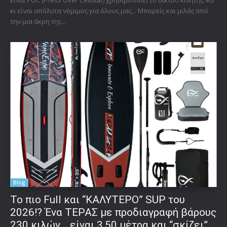
Είναι POC (Press Over Cellular) χρησιμοποιεί το δίκτυο κινητής 4G
κι είναι απόλυτα νόμιμος για όλους μας... Μπορείς και μιλάς από
την μια άκρη της...
Blog
To πιο Full και “ΚΑΛΥΤΕΡΟ” SUP του
2026!? Ένα ΤΕΡΑΣ με προδιαγραφή βάρους
230 κιλών… είναι 3,50 μέτρα και “σκίζει”…