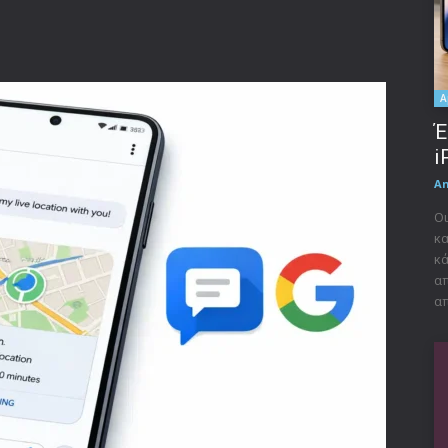
A
Έ
i
A
Οι
κα
κά
απ
απ