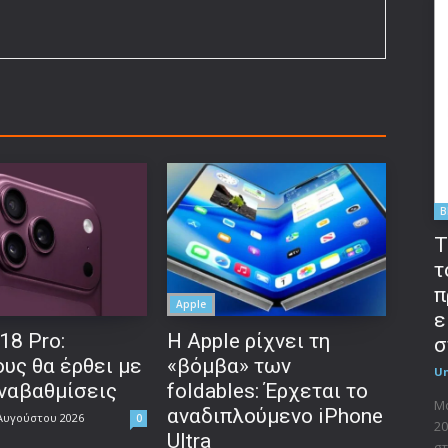
B
T
τ
π
Apple
ε
18 Pro:
Η Apple ρίχνει τη
σ
υς θα έρθει με
«βόμβα» των
U
αναβαθμίσεις
foldables: Έρχεται το
Μο
αναδιπλούμενο iPhone
Αυγούστου 2026
0
20
Ultra
στ