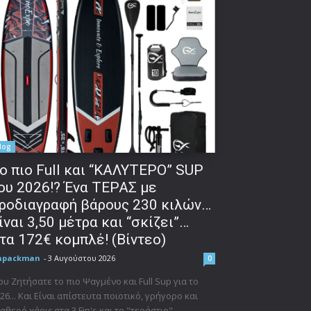
log
o πιο Full και “ΚΑΛΥΤΕΡΟ” SUP
ου 2026!? Ένα ΤΕΡΑΣ με
ροδιαγραφή βάρους 230 κιλών…
ίναι 3,50 μέτρα και “σκίζει”…
τα 172€ κομπλέ! (Βίντεο)
npackman
-
3 Αυγούστου 2026
0
υ Ζητήσατε το πιο Ψαγμένο και Full Sup για το
26... Και Είναι απίστευτα ποιοτικό, γρήγορο και
αθερό χάρις στα 3 Fin's και το "τεράστιο"...