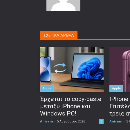
ΣΧΕΤΙΚΑ ΑΡΘΡΑ
Apple
Apple
Έρχεται το copy-paste
IPhone 
μεταξύ iPhone και
Επιτέλο
Windows PC!
τρεις 
Aniram
-
5 Αυγούστου 2026
Aniram
-
5 
0