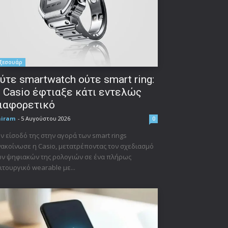
ξεσουάρ
ύτε smartwatch ούτε smart ring:
 Casio έφτιαξε κάτι εντελώς
ιαφορετικό
niram
-
5 Αυγούστου 2026
0
ν είσοδό της στην αγορά των smart rings
ακοίνωσε η Casio, μετατρέποντας τον σχεδιασμό
ν ψηφιακών της ρολογιών σε ένα πλήρως
ιτουργικό wearable με...