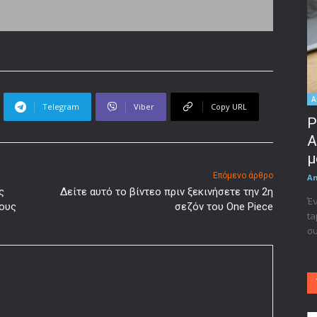
A
Telegram
Viber
Copy URL
Ρ
A
μ
Επόμενο άρθρο
A
ς
Δείτε αυτό το βίντεο πριν ξεκινήσετε την 2η
Έν
τους
σεζόν του One Piece
ta
συ