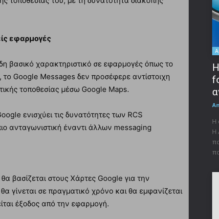
της τοποθεσίας του, με τη δυνατότητα διακοπής
είς εφαρμογές
A
 ήδη βασικό χαρακτηριστικό σε εφαρμογές όπως το
Η
, το Google Messages δεν προσέφερε αντίστοιχη
f
ατικής τοποθεσίας μέσω Google Maps.
α
A
 Google ενισχύει τις δυνατότητες των RCS
Η 
πιο ανταγωνιστική έναντι άλλων messaging
Η 
πα
πα
 θα βασίζεται στους Χάρτες Google για την
θα γίνεται σε πραγματικό χρόνο και θα εμφανίζεται
είται έξοδος από την εφαρμογή.