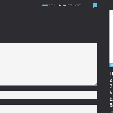
Aniram
-
5 Αυγούστου 2026
0
B
Π
ε
2
λ
Όνομα:*
Ε
&
Email:*
U