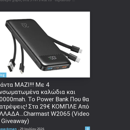
log
άντα ΜΑΖΙ!!! Με 4
νσωματωμένα καλώδια και
0000mah. Το Power Bank Που θα
ατρέψεις! Στα 29€ ΚΟΜΠΛΕ Από
ΛΛΑΔΑ…Charmast W2065 (Video
 Giveaway)
npackman
-
29 Ιουλίου 2026
0