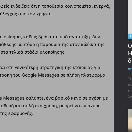
ς ενδείξεις ότι η τοποθεσία κοινοποιείται ενεργά,
 έλεγχος από τον χρήστη.
μη επίσημα, καθώς βρίσκεται υπό ανάπτυξη. Δεν
Α
άθεσης, ωστόσο η παρουσία της στον κώδικα της
Ο
στα τελικά στάδια υλοποίησης.
Η
δ
ται στη γενικότερη στρατηγική της εταιρείας για
A
ατροπή του Google Messages σε πλήρη πλατφόρμα
Τη
αν
τω
λε
e Messages καλύπτει ένα βασικό κενό σε σχέση με
ταθερή και απλή στη χρήση, μπορεί να ενισχύσει
 της εφαρμογής.