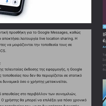
A
ντική προσθήκη για το Google Messages, καθώς
I
αποκτήσει λειτουργία live location sharing. Η
έ
τες να μοιράζονται την τοποθεσία τους σε
A
RCS.
Τα
Σε
ς
γι
ς τελευταίας έκδοσης της εφαρμογής, η Google
θα
 τοποθεσίας που δεν θα περιορίζεται σε στατικό
ι δυναμικά όσο ο χρήστης μετακινείται.
ί απευθείας στο περιβάλλον των συνομιλιών,
Ο χρήστης θα μπορεί να επιλέξει για πόσο χρονικό