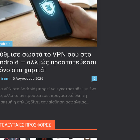
ndroid
ύθμισε σωστά το VPN σου στο
ndroid — αλλιώς προστατεύεσαι
όνο στα χαρτιά!
niram
-
5 Αυγούστου 2026
0
α VPN στο Android μπορεί να εγκατασταθεί με ένα
p, αλλά το αν προστατεύει πραγματικά όλη τη
σκευή ή απλώς δίνει την αίσθηση ασφάλειας...
ΤΕΛΕΥΤΑΙΕΣ ΠΡΟΣΦΟΡΕΣ