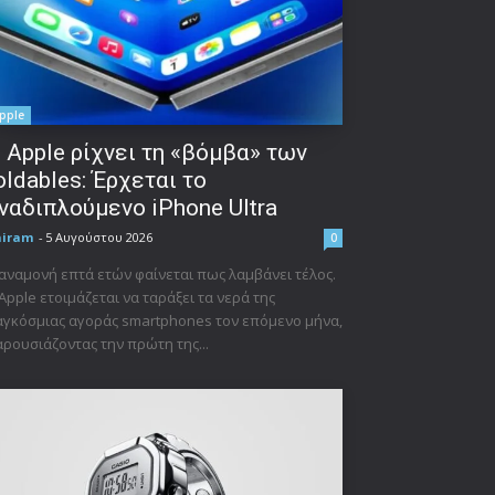
pple
 Apple ρίχνει τη «βόμβα» των
oldables: Έρχεται το
ναδιπλούμενο iPhone Ultra
niram
-
5 Αυγούστου 2026
0
αναμονή επτά ετών φαίνεται πως λαμβάνει τέλος.
Apple ετοιμάζεται να ταράξει τα νερά της
γκόσμιας αγοράς smartphones τον επόμενο μήνα,
ρουσιάζοντας την πρώτη της...