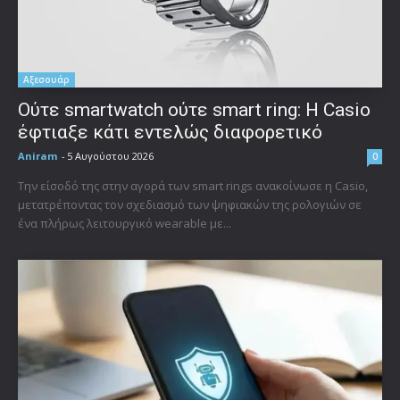
Αξεσουάρ
Ούτε smartwatch ούτε smart ring: Η Casio
έφτιαξε κάτι εντελώς διαφορετικό
Aniram
-
5 Αυγούστου 2026
0
Την είσοδό της στην αγορά των smart rings ανακοίνωσε η Casio,
μετατρέποντας τον σχεδιασμό των ψηφιακών της ρολογιών σε
ένα πλήρως λειτουργικό wearable με...