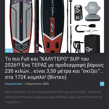
Blog
To πιο Full και “ΚΑΛΥΤΕΡΟ” SUP του
2026!? Ένα ΤΕΡΑΣ με προδιαγραφή βάρους
230 κιλών… είναι 3,50 μέτρα και “σκίζει”…
στα 172€ κομπλέ! (Βίντεο)
Unpackman
-
3 Αυγούστου 2026
0
Μου Ζητήσατε το πιο Ψαγμένο και Full Sup για το 2026... Και Είναι
απίστευτα ποιοτικό, γρήγορο και σταθερό χάρις στα 3 Fin's και το
"τεράστιο"...