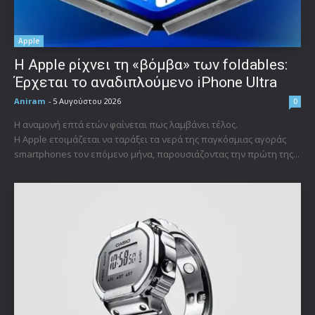
Apple
Η Apple ρίχνει τη «βόμβα» των foldables:
Έρχεται το αναδιπλούμενο iPhone Ultra
Aniram
-
5 Αυγούστου 2026
0
Η αναμονή επτά ετών φαίνεται πως λαμβάνει τέλος.
Η Apple ετοιμάζεται να ταράξει τα νερά της παγκόσμιας αγοράς
smartphones τον επόμενο μήνα, παρουσιάζοντας την πρώτη της...