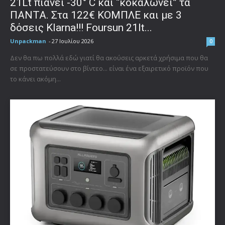
21Lt πιάνει -30° C και “κοκαλώνει” τα
ΠΑΝΤΑ. Στα 122€ ΚΟΜΠΛΕ και με 3
δόσεις Klarna!!! Foursun 21lt...
Unpackman
-
27 Ιουλίου 2026
0
Δεν θα πω πολλά εδώ γιατί θα ακούσεις αρκετά χρήσιμα που θα
σε προστατεύσουν στο βίντεο... είναι ένα εξαιρετικό προϊόν που
το κάνει ακόμη...