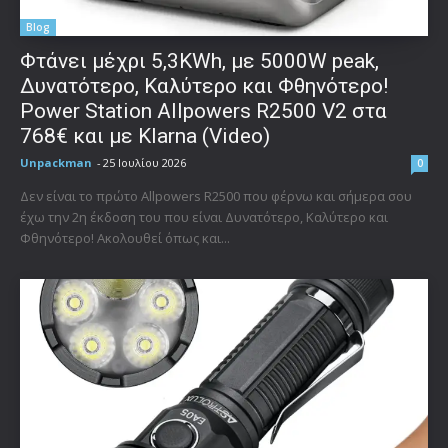
Blog
Φτάνει μέχρι 5,3KWh, με 5000W peak,
Δυνατότερο, Καλύτερο και Φθηνότερο!
Power Station Allpowers R2500 V2 στα
768€ και με Klarna (Video)
Unpackman
-
25 Ιουλίου 2026
0
Δεν είναι το πρώτο Allpowers R2500 που φέρνω και σήμερα σου
έχω την 2η έκδοση του που είναι Δυνατότερο, Καλύτερο και
Φθηνότερο! Ακολουθεί όπως και...