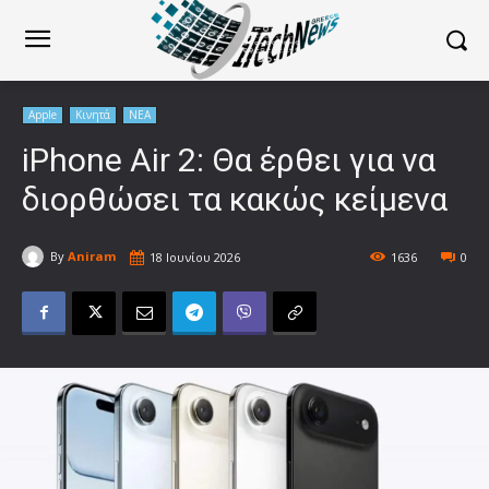
Apple
Κινητά
ΝΕΑ
iPhone Air 2: Θα έρθει για να
διορθώσει τα κακώς κείμενα
By
Aniram
18 Ιουνίου 2026
1636
0