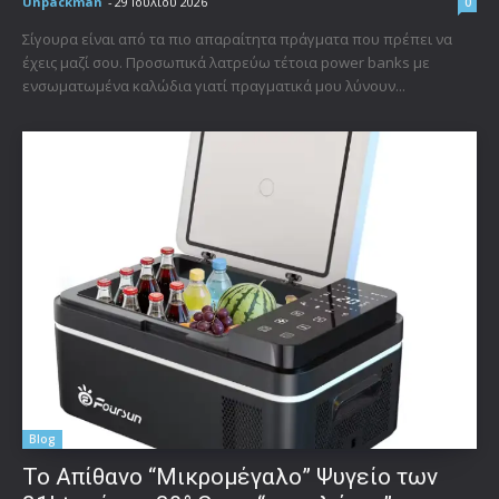
Unpackman
-
29 Ιουλίου 2026
0
Σίγουρα είναι από τα πιο απαραίτητα πράγματα που πρέπει να
έχεις μαζί σου. Προσωπικά λατρεύω τέτοια power banks με
ενσωματωμένα καλώδια γιατί πραγματικά μου λύνουν...
Blog
Το Απίθανο “Μικρομέγαλο” Ψυγείο των