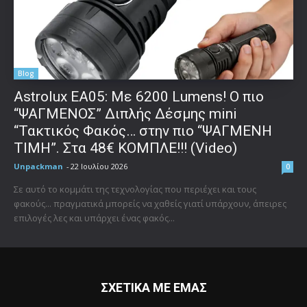
Blog
Astrolux ΕΑ05: Με 6200 Lumens! Ο πιο
“ΨΑΓΜΕΝΟΣ” Διπλής Δέσμης mini
“Τακτικός Φακός… στην πιο “ΨΑΓΜΕΝΗ
ΤΙΜΗ”. Στα 48€ ΚΟΜΠΛΕ!!! (Video)
Unpackman
-
22 Ιουλίου 2026
0
Σε αυτό το κομμάτι της τεχνολογίας που περιέχει και τους
φακούς... πραγματικά μπορείς να χαθείς γιατί υπάρχουν, άπειρες
επιλογές λες και υπάρχει ένας φακός...
ΣΧΕΤΙΚΑ ΜΕ ΕΜΑΣ