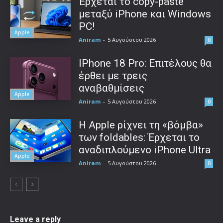
Έρχεται το copy-paste
μεταξύ iPhone και Windows
PC!
Apple
Aniram
-
5 Αυγούστου 2026
0
IPhone 18 Pro: Επιτέλους θα
έρθει με τρεις
αναβαθμίσεις
Apple
Aniram
-
5 Αυγούστου 2026
0
Η Apple ρίχνει τη «βόμβα»
των foldables: Έρχεται το
αναδιπλούμενο iPhone Ultra
Apple
Aniram
-
5 Αυγούστου 2026
0
Leave a reply