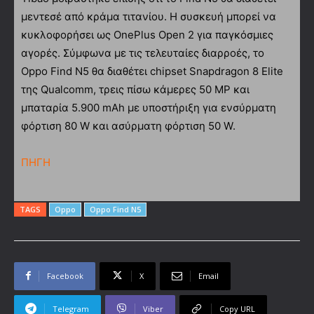
μεντεσέ από κράμα τιτανίου. Η συσκευή μπορεί να
κυκλοφορήσει ως OnePlus Open 2 για παγκόσμιες
αγορές. Σύμφωνα με τις τελευταίες διαρροές, το
Oppo Find N5 θα διαθέτει chipset Snapdragon 8 Elite
της Qualcomm, τρεις πίσω κάμερες 50 MP και
μπαταρία 5.900 mAh με υποστήριξη για ενσύρματη
φόρτιση 80 W και ασύρματη φόρτιση 50 W.
ΠΗΓΗ
TAGS
Oppo
Oppo Find N5
Facebook
X
Email
Telegram
Viber
Copy URL