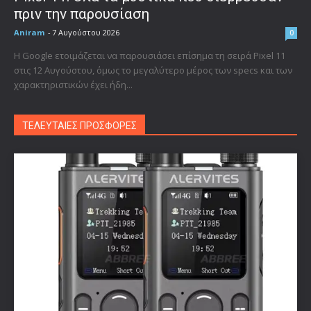
πριν την παρουσίαση
Aniram
-
7 Αυγούστου 2026
0
Η Google ετοιμάζεται να παρουσιάσει επίσημα τη σειρά Pixel 11
στις 12 Αυγούστου, όμως το μεγαλύτερο μέρος των specs και των
χαρακτηριστικών έχει ήδη...
ΤΕΛΕΥΤΑΙΕΣ ΠΡΟΣΦΟΡΕΣ