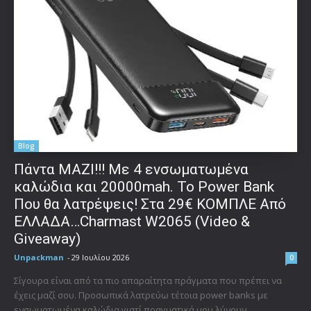
Blog
Πάντα ΜΑΖΙ!!! Με 4 ενσωματωμένα
καλώδια και 20000mah. Το Power Bank
Που θα λατρέψεις! Στα 29€ ΚΟΜΠΛΕ Από
ΕΛΛΑΔΑ…Charmast W2065 (Video &
Giveaway)
Unpackman
-
29 Ιουλίου 2026
0
Σίγουρα είναι από τα πιο απαραίτητα πράγματα που πρέπει να
έχεις μαζί σου. Προσωπικά λατρεύω τέτοια power banks με
ενσωματωμένα καλώδια γιατί πραγματικά μου λύνουν...