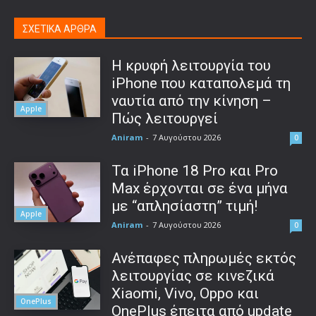
ΣΧΕΤΙΚΑ ΑΡΘΡΑ
Η κρυφή λειτουργία του
iPhone που καταπολεμά τη
ναυτία από την κίνηση –
Apple
Πώς λειτουργεί
Aniram
-
7 Αυγούστου 2026
0
Τα iPhone 18 Pro και Pro
Max έρχονται σε ένα μήνα
με “απλησίαστη” τιμή!
Apple
Aniram
-
7 Αυγούστου 2026
0
Ανέπαφες πληρωμές εκτός
λειτουργίας σε κινεζικά
Xiaomi, Vivo, Oppo και
OnePlus
OnePlus έπειτα από update