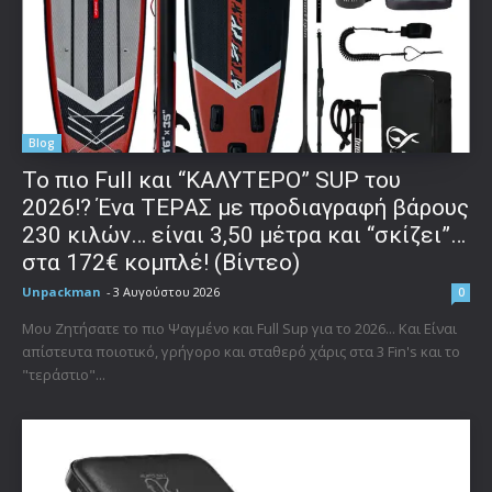
Blog
To πιο Full και “ΚΑΛΥΤΕΡΟ” SUP του
2026!? Ένα ΤΕΡΑΣ με προδιαγραφή βάρους
230 κιλών… είναι 3,50 μέτρα και “σκίζει”…
στα 172€ κομπλέ! (Βίντεο)
Unpackman
-
3 Αυγούστου 2026
0
Μου Ζητήσατε το πιο Ψαγμένο και Full Sup για το 2026... Και Είναι
απίστευτα ποιοτικό, γρήγορο και σταθερό χάρις στα 3 Fin's και το
"τεράστιο"...