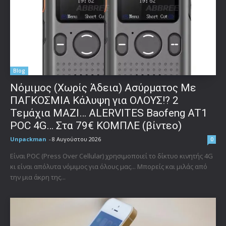
Blog
Νόμιμος (Χωρίς Άδεια) Ασύρματος Με
ΠΑΓΚΟΣΜΙΑ Κάλυψη για ΟΛΟΥΣ!? 2
Τεμάχια ΜΑΖΙ… ALERVITES Baofeng AT1
POC 4G… Στα 79€ ΚΟΜΠΛΕ (βίντεο)
Unpackman
-
8 Αυγούστου 2026
0
Είναι POC (Press Over Cellular) χρησιμοποιεί το δίκτυο κινητής 4G
κι είναι απόλυτα νόμιμος για όλους μας... Μπορείς και μιλάς από
την μια άκρη της...