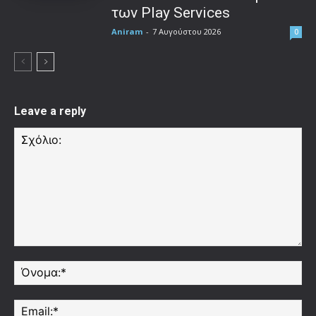
των Play Services
Aniram
-
7 Αυγούστου 2026
0
Leave a reply
Σχόλιο:
Όν
Ema