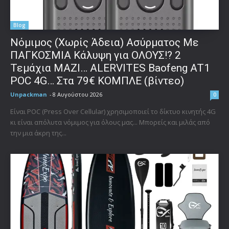
Blog
Νόμιμος (Χωρίς Άδεια) Ασύρματος Με
ΠΑΓΚΟΣΜΙΑ Κάλυψη για ΟΛΟΥΣ!? 2
Τεμάχια ΜΑΖΙ… ALERVITES Baofeng AT1
POC 4G… Στα 79€ ΚΟΜΠΛΕ (βίντεο)
Unpackman
-
8 Αυγούστου 2026
0
Είναι POC (Press Over Cellular) χρησιμοποιεί το δίκτυο κινητής 4G
κι είναι απόλυτα νόμιμος για όλους μας... Μπορείς και μιλάς από
την μια άκρη της...