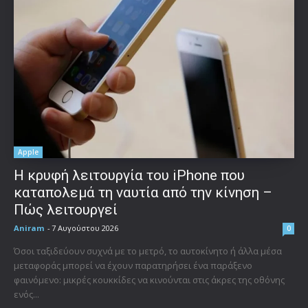
Apple
Η κρυφή λειτουργία του iPhone που
καταπολεμά τη ναυτία από την κίνηση –
Πώς λειτουργεί
Aniram
-
7 Αυγούστου 2026
0
Όσοι ταξιδεύουν συχνά με το μετρό, το αυτοκίνητο ή άλλα μέσα
μεταφοράς μπορεί να έχουν παρατηρήσει ένα παράξενο
φαινόμενο: μικρές κουκκίδες να κινούνται στις άκρες της οθόνης
ενός...