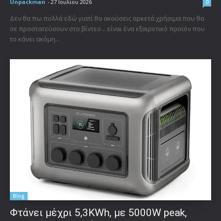
Unpackman
-
27 Ιουλίου 2026
0
Δεν θα πω πολλά εδώ γιατί θα ακούσεις αρκετά χρήσιμα που θα
σε προστατεύσουν στο βίντεο... είναι ένα εξαιρετικό προϊόν που
το κάνει ακόμη...
Blog
Φτάνει μέχρι 5,3KWh, με 5000W peak,