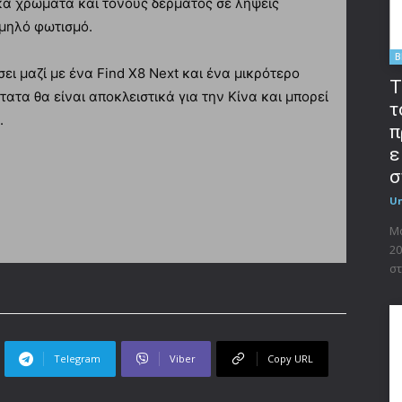
ικά χρώματα και τόνους δέρματος σε λήψεις
αμηλό φωτισμό.
B
ει μαζί με ένα Find X8 Next και ένα μικρότερο
T
ατα θα είναι αποκλειστικά για την Κίνα και μπορεί
τ
.
π
ε
σ
U
Μο
20
στ
Telegram
Viber
Copy URL