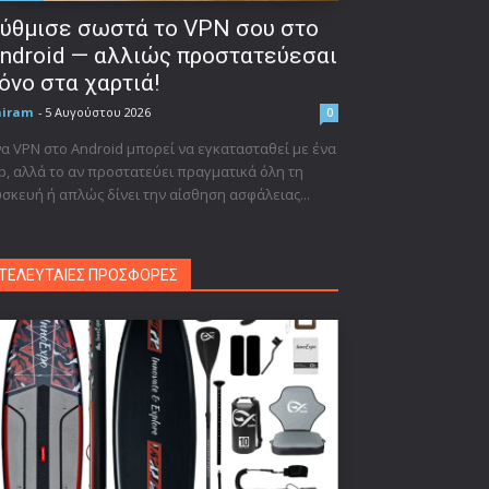
ύθμισε σωστά το VPN σου στο
ndroid — αλλιώς προστατεύεσαι
όνο στα χαρτιά!
niram
-
5 Αυγούστου 2026
0
α VPN στο Android μπορεί να εγκατασταθεί με ένα
p, αλλά το αν προστατεύει πραγματικά όλη τη
σκευή ή απλώς δίνει την αίσθηση ασφάλειας...
ΤΕΛΕΥΤΑΙΕΣ ΠΡΟΣΦΟΡΕΣ