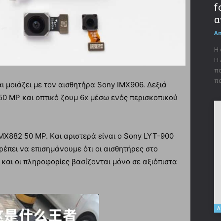
f
α
A
Η 
Η 
πα
πα
 μοιάζει με τον αισθητήρα Sony IMX906. Δεξιά
0 MP και οπτικό ζουμ 6x μέσω ενός περισκοπικού
IMX882 50 MP. Kαι αριστερά είναι ο Sony LYT-900
Πρέπει να επισημάνουμε ότι οι αισθητήρες στο
και οι πληροφορίες βασίζονται μόνο σε αξιόπιστα
Α