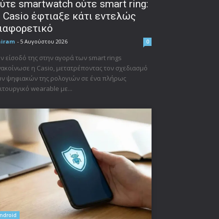
ύτε smartwatch ούτε smart ring:
 Casio έφτιαξε κάτι εντελώς
ιαφορετικό
niram
-
5 Αυγούστου 2026
0
ν είσοδό της στην αγορά των smart rings
ακοίνωσε η Casio, μετατρέποντας τον σχεδιασμό
ν ψηφιακών της ρολογιών σε ένα πλήρως
ιτουργικό wearable με...
ndroid