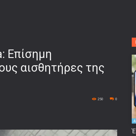
a: Επίσημη
ους αισθητήρες της
250
0
A
Έ