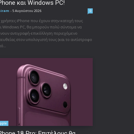
Phone και Windows PC!
niram
-
5 Αυγούστου 2026
0
 χρήστες iPhone που έχουν στην κατοχή τους
ι Windows PC, θα μπορούν πολύ σύντομα να
νουν αντιγραφή-επικόλληση περιεχόμενο
ευθείας στον υπολογιστή τους (και το αντίστροφο
ό...
pple
Phone 18 Pro: Επιτέλους θα