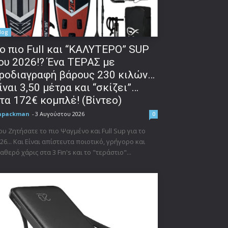
log
o πιο Full και “ΚΑΛΥΤΕΡΟ” SUP
ου 2026!? Ένα ΤΕΡΑΣ με
ροδιαγραφή βάρους 230 κιλών…
ίναι 3,50 μέτρα και “σκίζει”…
τα 172€ κομπλέ! (Βίντεο)
npackman
-
3 Αυγούστου 2026
0
υ Ζητήσατε το πιο Ψαγμένο και Full Sup για το
26... Και Είναι απίστευτα ποιοτικό, γρήγορο και
αθερό χάρις στα 3 Fin's και το "τεράστιο"...