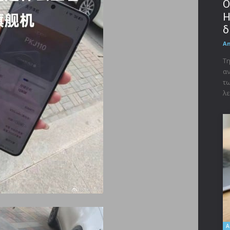
Ο
Η
δ
A
Τη
αν
τω
λε
A