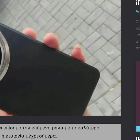
i
A
Οι
κα
κά
απ
απ
ι επίσημο τον επόμενο μήνα με το καλύτερο
A
η εταιρεία μέχρι σήμερα.
I