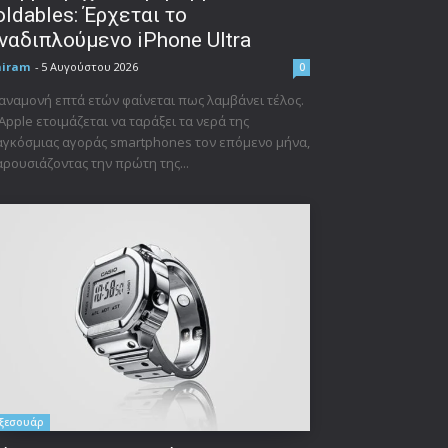
oldables: Έρχεται το
ναδιπλούμενο iPhone Ultra
niram
-
5 Αυγούστου 2026
0
αναμονή επτά ετών φαίνεται πως λαμβάνει τέλος.
Apple ετοιμάζεται να ταράξει τα νερά της
γκόσμιας αγοράς smartphones τον επόμενο μήνα,
ρουσιάζοντας την πρώτη της...
ξεσουάρ