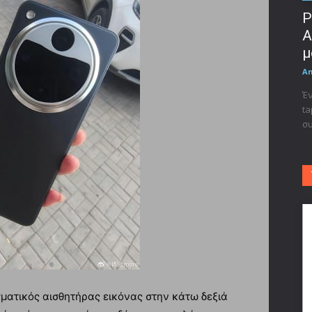
Ρ
A
μ
A
Έν
ta
συ
σματικός αισθητήρας εικόνας στην κάτω δεξιά