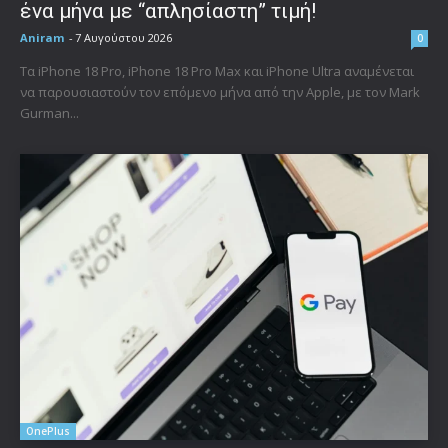
ένα μήνα με “απλησίαστη” τιμή!
Aniram
-
7 Αυγούστου 2026
0
Τα iPhone 18 Pro, iPhone 18 Pro Max και iPhone Ultra αναμένεται
να παρουσιαστούν τον επόμενο μήνα από την Apple, με τον Mark
Gurman...
OnePlus