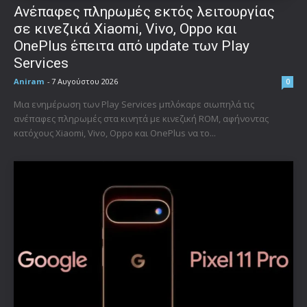
Ανέπαφες πληρωμές εκτός λειτουργίας
σε κινεζικά Xiaomi, Vivo, Oppo και
OnePlus έπειτα από update των Play
Services
Aniram
-
7 Αυγούστου 2026
0
Μια ενημέρωση των Play Services μπλόκαρε σιωπηλά τις
ανέπαφες πληρωμές στα κινητά με κινεζική ROM, αφήνοντας
κατόχους Xiaomi, Vivo, Oppo και OnePlus να το...