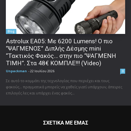
Blog
Astrolux ΕΑ05: Με 6200 Lumens! Ο πιο
“ΨΑΓΜΕΝΟΣ” Διπλής Δέσμης mini
“Τακτικός Φακός… στην πιο “ΨΑΓΜΕΝΗ
ΤΙΜΗ”. Στα 48€ ΚΟΜΠΛΕ!!! (Video)
Unpackman
-
22 Ιουλίου 2026
0
Σε αυτό το κομμάτι της τεχνολογίας που περιέχει και τους
φακούς... πραγματικά μπορείς να χαθείς γιατί υπάρχουν, άπειρες
επιλογές λες και υπάρχει ένας φακός...
ΣΧΕΤΙΚΑ ΜΕ ΕΜΑΣ