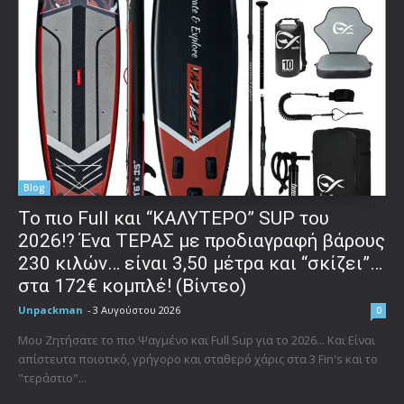
Blog
To πιο Full και “ΚΑΛΥΤΕΡΟ” SUP του
2026!? Ένα ΤΕΡΑΣ με προδιαγραφή βάρους
230 κιλών… είναι 3,50 μέτρα και “σκίζει”…
στα 172€ κομπλέ! (Βίντεο)
Unpackman
-
3 Αυγούστου 2026
0
Μου Ζητήσατε το πιο Ψαγμένο και Full Sup για το 2026... Και Είναι
απίστευτα ποιοτικό, γρήγορο και σταθερό χάρις στα 3 Fin's και το
"τεράστιο"...