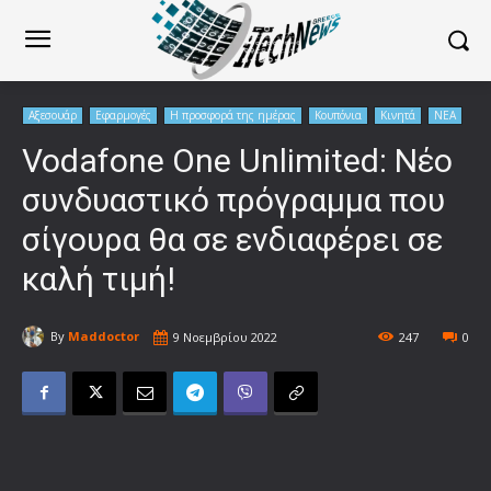
Αξεσουάρ
Εφαρμογές
Η προσφορά της ημέρας
Κουπόνια
Κινητά
ΝΕΑ
Vodafone One Unlimited: Νέο
συνδυαστικό πρόγραμμα που
σίγουρα θα σε ενδιαφέρει σε
καλή τιμή!
By
Maddoctor
9 Νοεμβρίου 2022
247
0