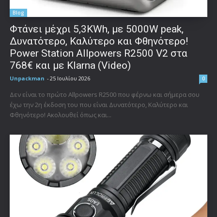
Blog
Φτάνει μέχρι 5,3KWh, με 5000W peak,
Δυνατότερο, Καλύτερο και Φθηνότερο!
Power Station Allpowers R2500 V2 στα
768€ και με Klarna (Video)
Unpackman
-
25 Ιουλίου 2026
0
Δεν είναι το πρώτο Allpowers R2500 που φέρνω και σήμερα σου
έχω την 2η έκδοση του που είναι Δυνατότερο, Καλύτερο και
Φθηνότερο! Ακολουθεί όπως και...