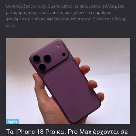
Όσοι ταξιδεύουν συχνά με το μετρό, το αυτοκίνητο ή άλλα μέσα
μεταφοράς μπορεί να έχουν παρατηρήσει ένα παράξενο
φαινόμενο: μικρές κουκκίδες να κινούνται στις άκρες της οθόνης
ενός...
Apple
Τα iPhone 18 Pro και Pro Max έρχονται σε