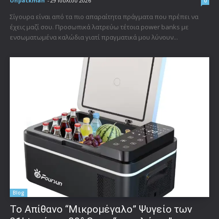
Unpackman
-
29 Ιουλίου 2026
0
Σίγουρα είναι από τα πιο απαραίτητα πράγματα που πρέπει να
έχεις μαζί σου. Προσωπικά λατρεύω τέτοια power banks με
ενσωματωμένα καλώδια γιατί πραγματικά μου λύνουν...
Blog
Το Απίθανο “Μικρομέγαλο” Ψυγείο των