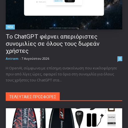
ΝΕΑ
Το ChatGPT φέρνει απεριόριστες
συνομιλίες σε όλους τους δωρεάν
χρήστες
Aniram
-
7 Αυγούστου 2026
0
Η OpenAI, σύμφωνα με επίσημη ανακοίνωση που κυκλοφόρησε
πριν από λίγες ώρες, αφαιρεί τα όρια στη συνομιλία για όλους
τους χρήστες του ChatGPT στα...
ΤΕΛΕΥΤΑΙΕΣ ΠΡΟΣΦΟΡΕΣ