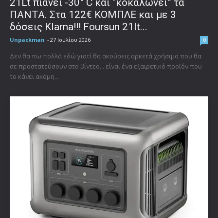
21Lt πιάνει -30° C και “κοκαλώνει” τα
ΠΑΝΤΑ. Στα 122€ ΚΟΜΠΛΕ και με 3
δόσεις Klarna!!! Foursun 21lt...
Unpackman
-
27 Ιουλίου 2026
0
Δεν θα πω πολλά εδώ γιατί θα ακούσεις αρκετά χρήσιμα που θα
σε προστατεύσουν στο βίντεο... είναι ένα εξαιρετικό προϊόν που
το κάνει ακόμη...